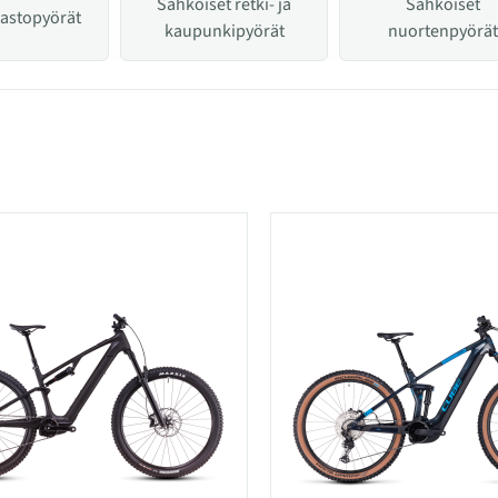
Sähköiset retki- ja
Sähköiset
astopyörät
kaupunkipyörät
nuortenpyörät
 kategoriassa Sähköpyörät