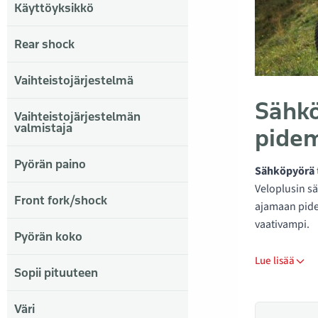
Käyttöyksikkö
Rear shock
Vaihteistojärjestelmä
Sähkö
Vaihteistojärjestelmän
valmistaja
pidem
Pyörän paino
Sähköpyörä
Veloplusin s
Front fork/shock
ajamaan pidem
vaativampi.
Pyörän koko
Lue lisää
Sopii pituuteen
Väri