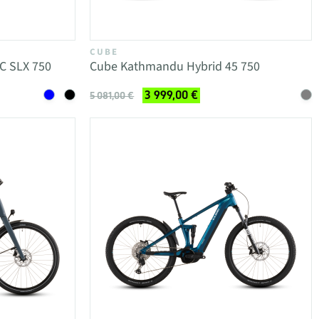
CUBE
C SLX 750
Cube Kathmandu Hybrid 45 750
3 999,00 €
5 081,00 €