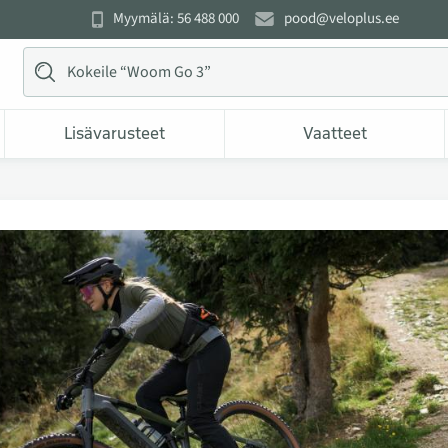
Myymälä: 56 488 000
pood@veloplus.ee
Lisävarusteet
Vaatteet