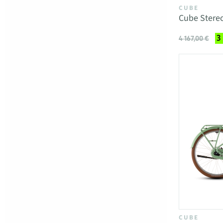
CUBE
Cube Stereo
3
4 167,00 €
CUBE