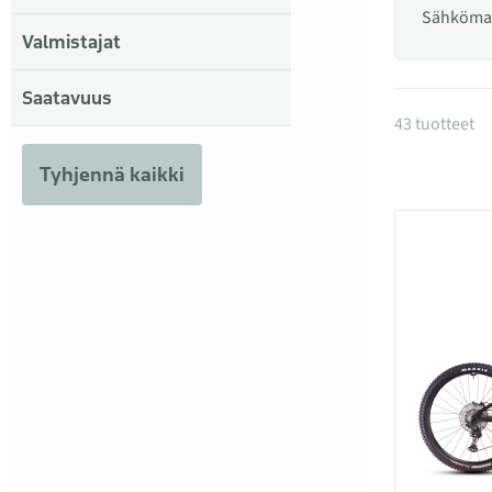
Sähköma
Valmistajat
Saatavuus
Tuotteet
43 tuotteet
Tyhjennä kaikki