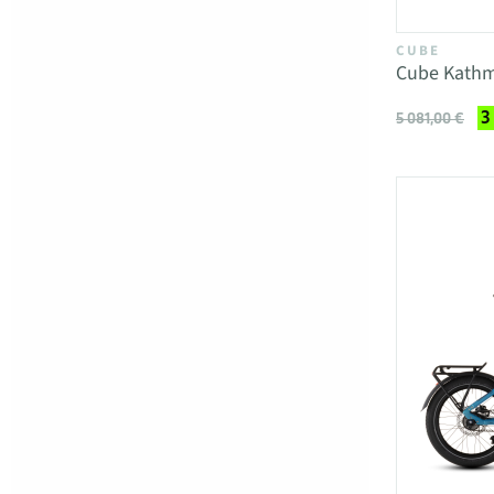
CUBE
Cube Kathm
3
5 081,00 €