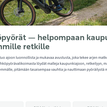
pyörät — helpompaan kaupunk
mille retkille
tuo ajoon luonnollista ja mukavaa avustusta, joka tekee arjen matk
ähköpyörävalikoimasta löydät malleja kaupunkiajoon, retkeilyyn, 
mälle, pitämään tasaisempaa vauhtia ja nauttimaan pyöräilystä myö