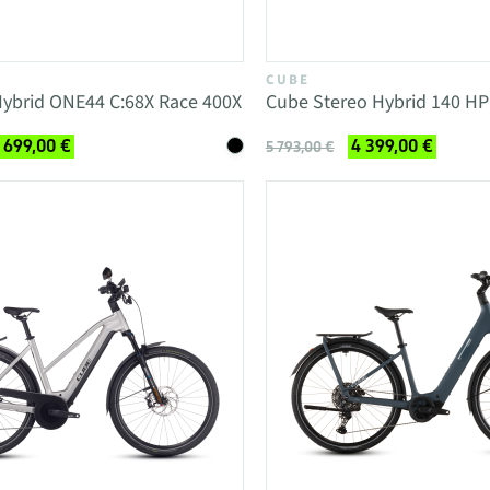
CUBE
ybrid ONE44 C:68X Race 400X
Cube Stereo Hybrid 140 HP
 699,00 €
4 399,00 €
5 793,00 €