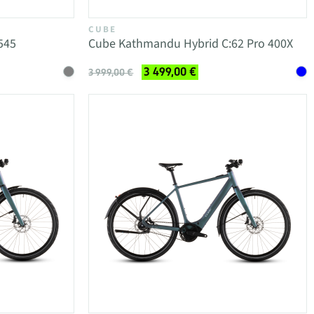
CUBE
545
Cube Kathmandu Hybrid C:62 Pro 400X
3 499,00 €
3 999,00 €