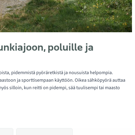
iajoon, poluille ja
oista, pidemmistä pyöräretkistä ja nousuista helpompia.
maastoon ja sporttisempaan käyttöön. Oikea sähköpyörä auttaa
s silloin, kun reitti on pidempi, sää tuulisempi tai maasto