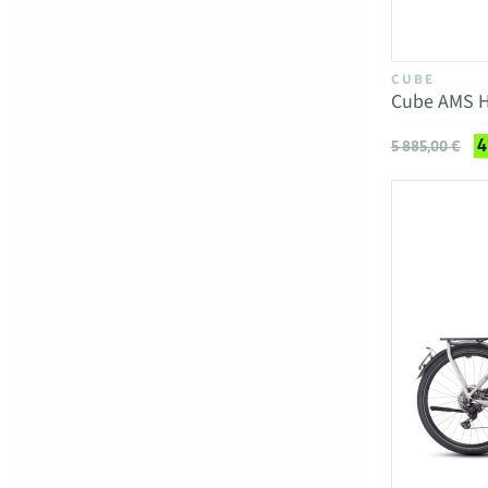
CUBE
Cube AMS H
4
5 885,00 €