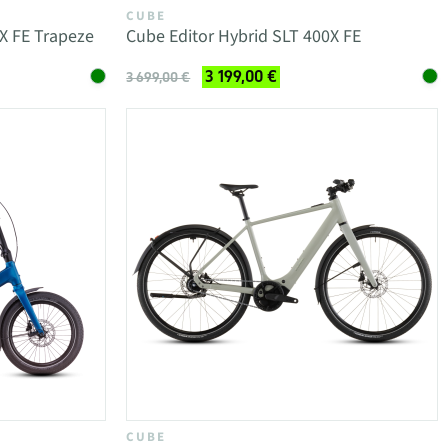
CUBE
X FE Trapeze
Cube Editor Hybrid SLT 400X FE
3 199,00 €
3 699,00 €
CUBE