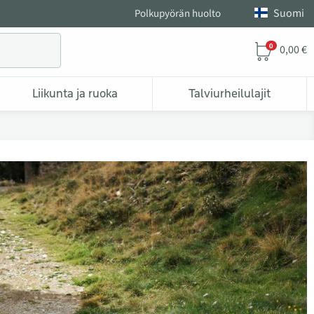
Suomi
Polkupyörän huolto
0
0,00 €
Liikunta ja ruoka
Talviurheilulajit