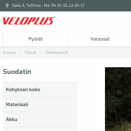
Saku 3, Tallinna · Ma–Pe 10–19, La 10–17
Pyörät
Varaosat
Etusivu
Pyörät
Sähköpyörät
Suodatin
Kehyksen koko
Materiaali
Akku