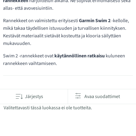
rannekkeen
harjoittelun aikana. Ne sopivat erinomaisesti sekä
allas- että avovesiuintiin.
Rannekkeet on valmistettu erityisesti
Garmin Swim 2
-kellolle,
mikä takaa täydellisen istuvuuden ja turvallisen kiinnityksen.
Kestävät materiaalit sietävät kosteutta ja klooria säilyttäen
mukavuuden.
Swim 2 -rannekkeet ovat
käytännöllinen ratkaisu
kuluneen
rannekkeen vaihtamiseen.
Tuotteet kategoriassa Swim 2 kellonauhaa
Järjestys
Avaa suodattimet
Valitettavasti tässä luokassa ei ole tuotteita.