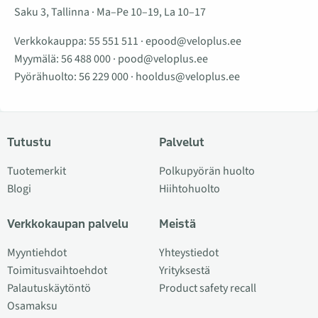
Saku 3, Tallinna · Ma–Pe 10–19, La 10–17
Verkkokauppa:
55 551 511
·
epood@veloplus.ee
Myymälä:
56 488 000
·
pood@veloplus.ee
Pyörähuolto:
56 229 000
·
hooldus@veloplus.ee
Tutustu
Palvelut
Tuotemerkit
Polkupyörän huolto
Blogi
Hiihtohuolto
Verkkokaupan palvelu
Meistä
Myyntiehdot
Yhteystiedot
Toimitusvaihtoehdot
Yrityksestä
Palautuskäytöntö
Product safety recall
Osamaksu