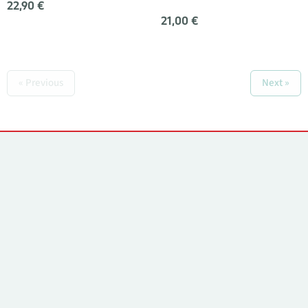
22,90 €
21,00 €
« Previous
Next »
Yhteystiedot