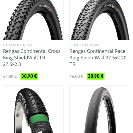
CONTINENTAL
CONTINENTAL
Rengas Continental Cross
Rengas Continental Race
King ShieldWall TR
King ShieldWall 27.5x2.20
27.5x2.0
TR
38,90 €
38,90 €
44,00 €
46,00 €