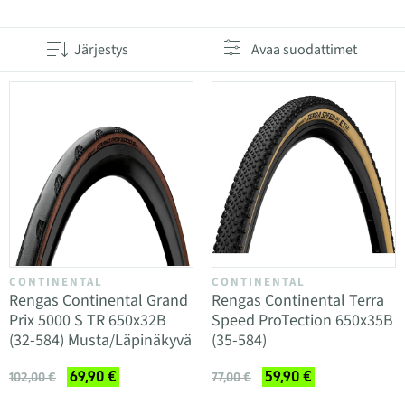
Järjestys
Avaa suodattimet
CONTINENTAL
CONTINENTAL
Rengas Continental Grand
Rengas Continental Terra
Prix 5000 S TR 650x32B
Speed ProTection 650x35B
(32-584) Musta/Läpinäkyvä
(35-584)
69,90 €
59,90 €
102,00 €
77,00 €