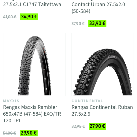
27.5x2.1 C1747 Taitettava
Contact Urban 27.5x2.0
(50-584)
34,90 €
41,00 €
33,90 €
37,90 €
MAXXIS
CONTINENTAL
Rengas Maxxis Rambler
Rengas Continental Ruban
650x47B (47-584) EXO/TR
27.5x2.6
120 TPI
27,90 €
32,95 €
29,90 €
51,00 €