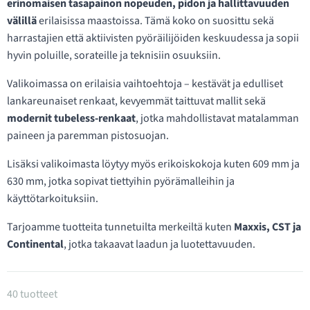
erinomaisen tasapainon nopeuden, pidon ja hallittavuuden
välillä
erilaisissa maastoissa. Tämä koko on suosittu sekä
harrastajien että aktiivisten pyöräilijöiden keskuudessa ja sopii
hyvin poluille, sorateille ja teknisiin osuuksiin.
Valikoimassa on erilaisia vaihtoehtoja – kestävät ja edulliset
lankareunaiset renkaat, kevyemmät taittuvat mallit sekä
modernit tubeless-renkaat
, jotka mahdollistavat matalamman
paineen ja paremman pistosuojan.
Lisäksi valikoimasta löytyy myös erikoiskokoja kuten 609 mm ja
630 mm, jotka sopivat tiettyihin pyörämalleihin ja
käyttötarkoituksiin.
Tarjoamme tuotteita tunnetuilta merkeiltä kuten
Maxxis, CST ja
Continental
, jotka takaavat laadun ja luotettavuuden.
Tuotteet kategoriassa Polkupyörän renkaat 27.5"
40 tuotteet