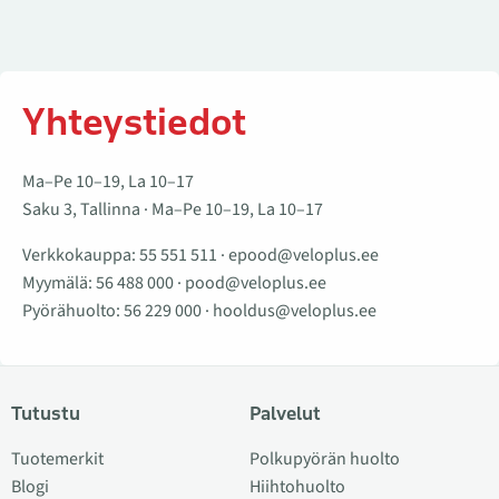
Yhteystiedot
Ma–Pe 10–19, La 10–17
Saku 3, Tallinna · Ma–Pe 10–19, La 10–17
Verkkokauppa:
55 551 511
·
epood@veloplus.ee
Myymälä:
56 488 000
·
pood@veloplus.ee
Pyörähuolto:
56 229 000
·
hooldus@veloplus.ee
Tutustu
Palvelut
Tuotemerkit
Polkupyörän huolto
Blogi
Hiihtohuolto