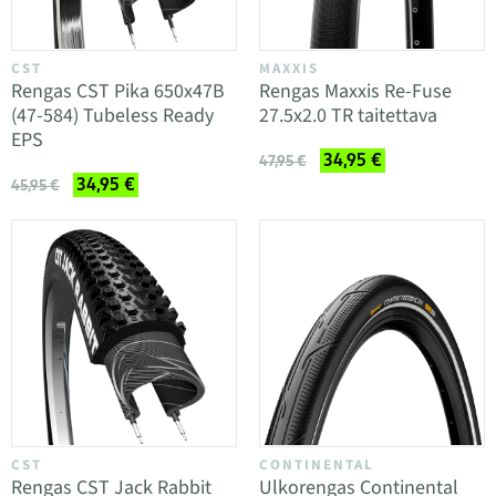
CST
MAXXIS
Rengas CST Pika 650x47B
Rengas Maxxis Re-Fuse
(47-584) Tubeless Ready
27.5x2.0 TR taitettava
EPS
34,95 €
47,95 €
34,95 €
45,95 €
CST
CONTINENTAL
Rengas CST Jack Rabbit
Ulkorengas Continental