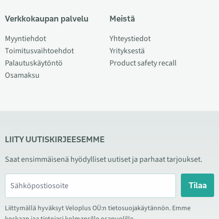
Verkkokaupan palvelu
Meistä
Myyntiehdot
Yhteystiedot
Toimitusvaihtoehdot
Yrityksestä
Palautuskäytöntö
Product safety recall
Osamaksu
LIITY UUTISKIRJEESEMME
Saat ensimmäisenä hyödylliset uutiset ja parhaat tarjoukset.
Tilaa
Liittymällä hyväksyt Veloplus OÜ:n tietosuojakäytännön. Emme
koskaan jaa tietojasi kolmansille osapuolille.