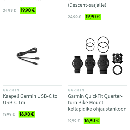
(Descent-sarjalle)
19,90 €
24,99 €
19,90 €
24,99 €
GARMIN
GARMIN
Kaapeli Garmin USB-C to
Garmin QuickFit Quarter-
USB-C 1m
turn Bike Mount
kellapidike ohjaustankoon
16,90 €
19,99 €
16,90 €
19,99 €