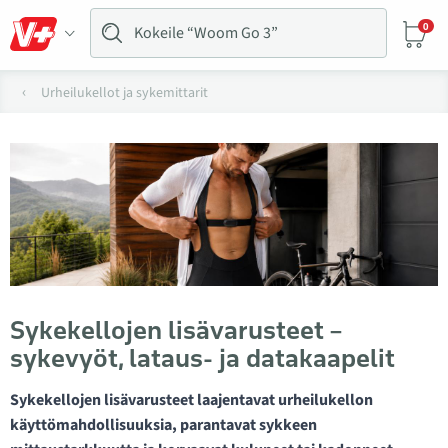
0
Urheilukellot ja sykemittarit
Syke­kellojen lisävarusteet –
sykevyöt, lataus- ja datakaapelit
Sykekellojen lisävarusteet laajentavat urheilukellon
käyttömahdollisuuksia, parantavat sykkeen