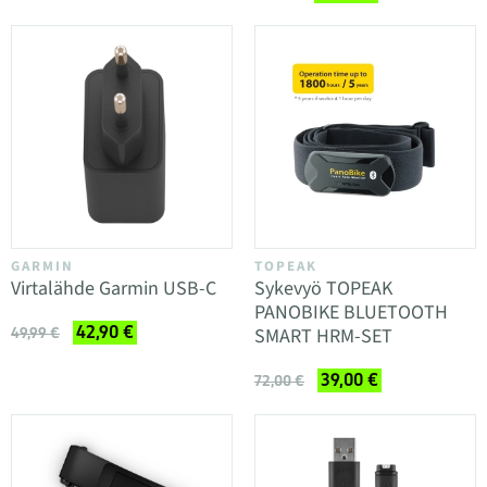
GARMIN
TOPEAK
Virtalähde Garmin USB-C
Sykevyö TOPEAK
PANOBIKE BLUETOOTH
42,90 €
SMART HRM-SET
49,99 €
39,00 €
72,00 €