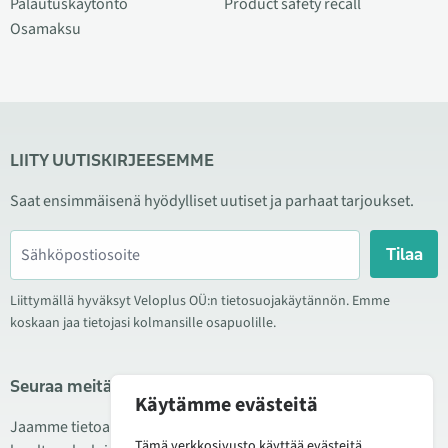
Palautuskäytöntö
Product safety recall
Osamaksu
LIITY UUTISKIRJEESEMME
Saat ensimmäisenä hyödylliset uutiset ja parhaat tarjoukset.
Tilaa
Liittymällä hyväksyt Veloplus OÜ:n tietosuojakäytännön. Emme
koskaan jaa tietojasi kolmansille osapuolille.
Seuraa meitä sosiaalisessa mediassa
Käytämme evästeitä
Jaamme tietoa hyvistä tarjouksista, uusista tuotteista ja
Tämä verkkosivusto käyttää evästeitä