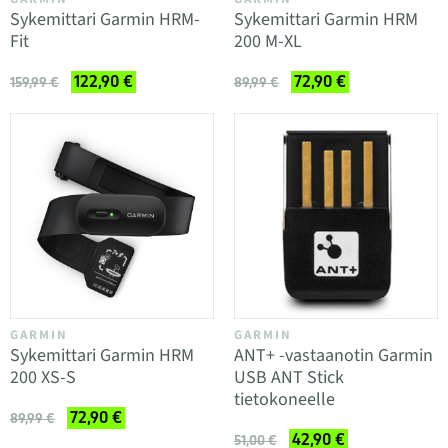
Sykemittari Garmin HRM-
Sykemittari Garmin HRM
Fit
200 M-XL
122,90 €
72,90 €
159,99 €
89,99 €
GARMIN
GARMIN
Sykemittari Garmin HRM
ANT+ -vastaanotin Garmin
200 XS-S
USB ANT Stick
tietokoneelle
72,90 €
89,99 €
42,90 €
51,00 €