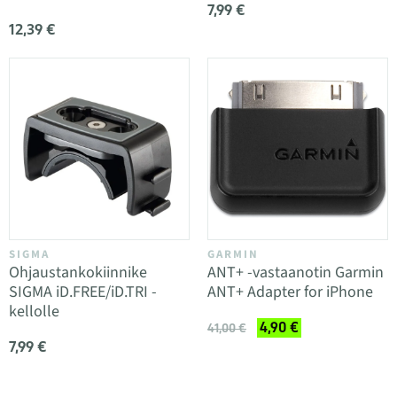
7,99 €
12,39 €
SIGMA
GARMIN
Ohjaustankokiinnike
ANT+ -vastaanotin Garmin
SIGMA iD.FREE/iD.TRI -
ANT+ Adapter for iPhone
kellolle
4,90 €
41,00 €
7,99 €