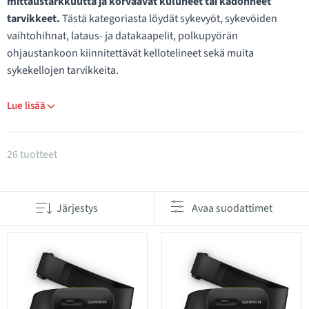
mittaustarkkuutta ja korvaavat kuluneet tai kadonneet
tarvikkeet.
Tästä kategoriasta löydät sykevyöt, sykevöiden
vaihtohihnat, lataus- ja datakaapelit, polkupyörän
ohjaustankoon kiinnitettävät kellotelineet sekä muita
sykekellojen tarvikkeita.
Lue lisää
Tuotteet kategoriassa Sykemittarien tarvikkeet
26 tuotteet
Järjestys
Avaa suodattimet