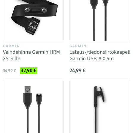
GARMIN
GARMIN
Vaihdehihna Garmin HRM
Lataus-/tiedonsiirtokaapeli
XS-S:lle
Garmin USB-A 0,5m
24,99 €
32,90 €
34,99 €