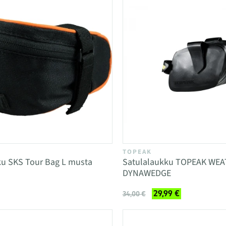
TOPEAK
ku SKS Tour Bag L musta
Satulalaukku TOPEAK WE
DYNAWEDGE
29,99 €
34,00 €