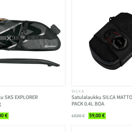
SILCA
ku SKS EXPLORER
Satulalaukku SILCA MATT
g
PACK 0.4L BOA
00 €
59,00 €
69,90 €