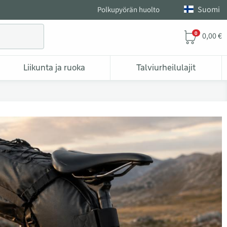
Suomi
Polkupyörän huolto
0
0,00 €
Liikunta ja ruoka
Talviurheilulajit