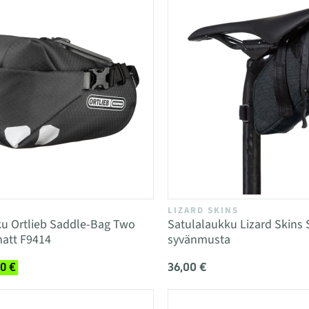
LIZARD SKINS
ku Ortlieb Saddle-Bag Two
Satulalaukku Lizard Skins
matt F9414
syvänmusta
36,00 €
0 €