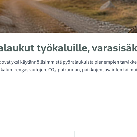
alaukut työkaluille, varasisä
t
ovat yksi käytännöllisimmistä pyörälaukuista pienempien tarvikke
kalun, rengasrautojen, CO₂-patruunan, paikkojen, avainten tai mu
 kategoriassa Satulalaukut