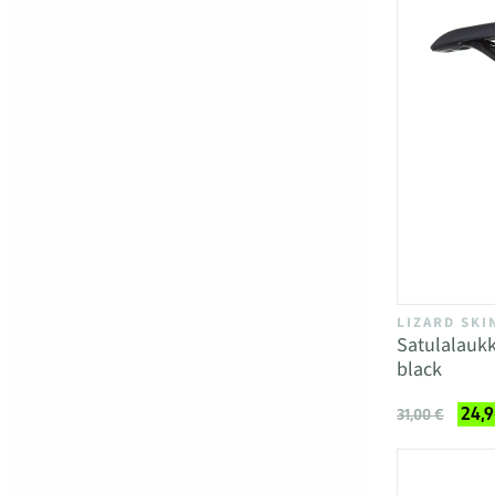
LIZARD SKI
Satulalaukk
black
24,9
31,00 €