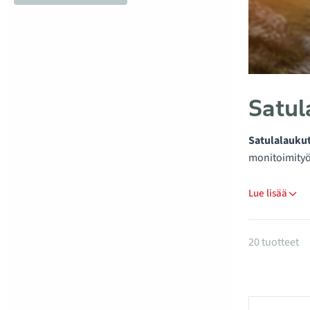
Satul
Satulalauku
monitoimityö
Lue lisää
Tuotteet
20 tuotteet