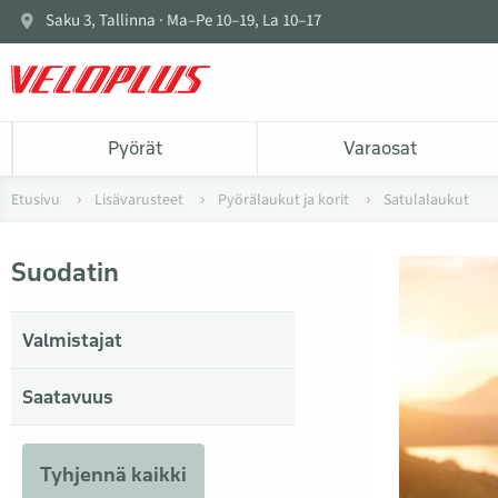
Saku 3, Tallinna · Ma–Pe 10–19, La 10–17
Pyörät
Varaosat
Etusivu
Lisävarusteet
Pyörälaukut ja korit
Satulalaukut
Suodatin
Valmistajat
Saatavuus
Tyhjennä kaikki