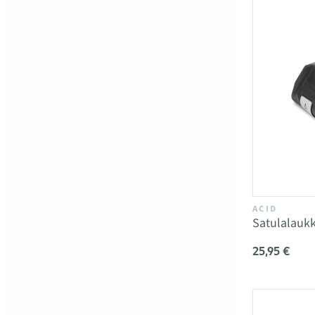
ACID
Satulalauk
25,95 €