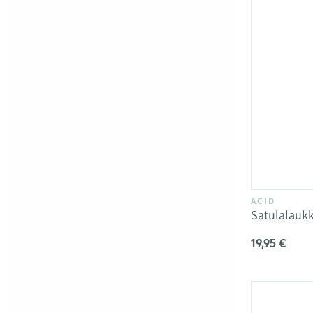
ACID
Satulalauk
19,95 €