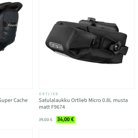
ORTLIEB
 Super Cache
Satulalaukku Ortlieb Micro 0.8L musta
matt F9674
34,00 €
39,00 €