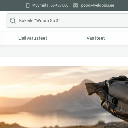
Myymälä: 56 488 000
pood@veloplus.ee
Lisävarusteet
Vaatteet