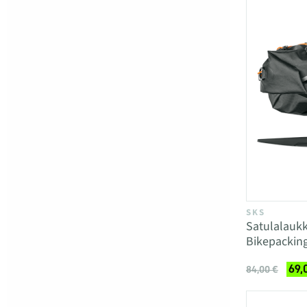
SKS
Satulalauk
Bikepackin
69,
84,00 €