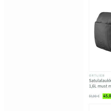
ORTLIEB
Satulalauk
1,6L must 
45,0
51,00 €