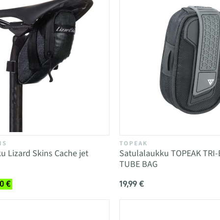
NS
TOPEAK
u Lizard Skins Cache jet
Satulalaukku TOPEAK TRI
TUBE BAG
19,99 €
0 €