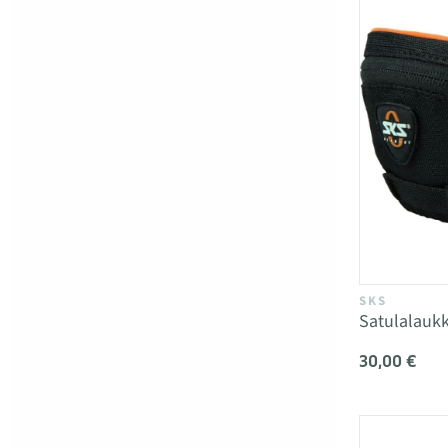
SKS
Satulalauk
30,00 €