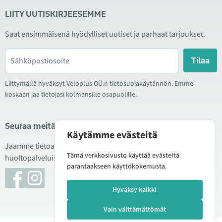
LIITY UUTISKIRJEESEMME
Saat ensimmäisenä hyödylliset uutiset ja parhaat tarjoukset.
Tilaa
Liittymällä hyväksyt Veloplus OÜ:n tietosuojakäytännön. Emme
koskaan jaa tietojasi kolmansille osapuolille.
Seuraa meitä sosiaalisessa mediassa
Käytämme evästeitä
Jaamme tietoa hyvistä tarjouksista, uusista tuotteista ja
Tämä verkkosivusto käyttää evästeitä
huoltopalveluista. Joskus julkaisemme myös tuote-esittelyjä.
parantaakseen käyttökokemusta.
Hyväksy kaikki
Vain välttämättömät