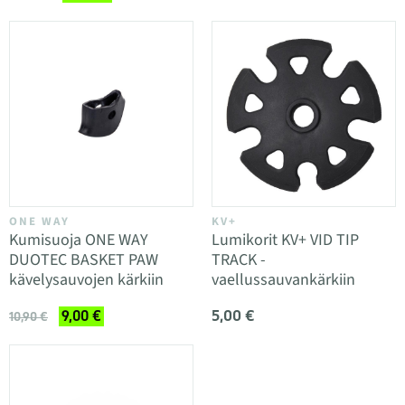
ONE WAY
KV+
Kumisuoja ONE WAY
Lumikorit KV+ VID TIP
DUOTEC BASKET PAW
TRACK -
kävelysauvojen kärkiin
vaellussauvankärkiin
5,00 €
9,00 €
10,90 €