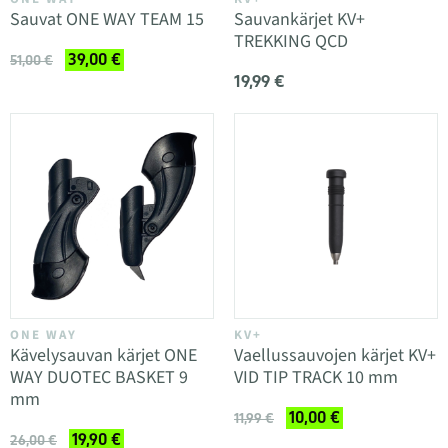
Sauvat ONE WAY TEAM 15
Sauvankärjet KV+
TREKKING QCD
39,00 €
51,00 €
19,99 €
ONE WAY
KV+
Kävelysauvan kärjet ONE
Vaellussauvojen kärjet KV+
WAY DUOTEC BASKET 9
VID TIP TRACK 10 mm
mm
10,00 €
11,99 €
19,90 €
26,00 €