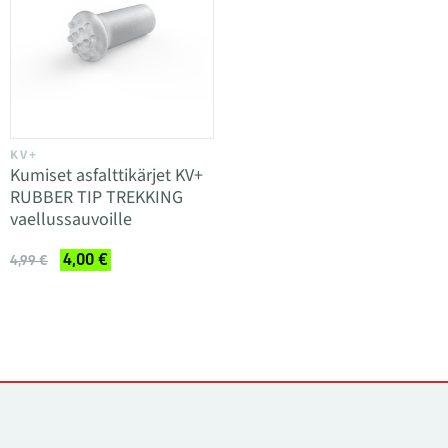
KV+
Kumiset asfalttikärjet KV+
RUBBER TIP TREKKING
vaellussauvoille
4,00 €
4,99 €
Yhteystiedot