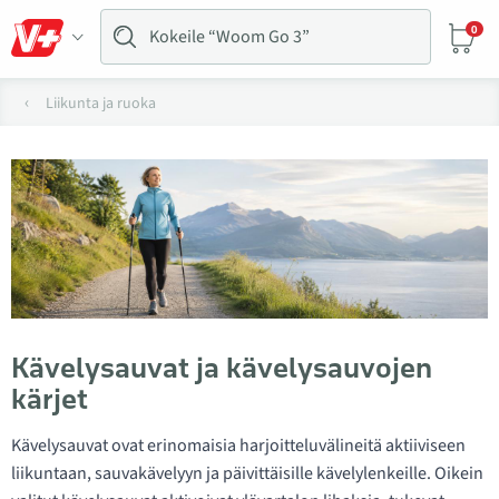
0
Liikunta ja ruoka
Kävelysauvat ja kävelysauvojen
kärjet
Kävelysauvat ovat erinomaisia harjoitteluvälineitä aktiiviseen
liikuntaan, sauvakävelyyn ja päivittäisille kävelylenkeille. Oikein