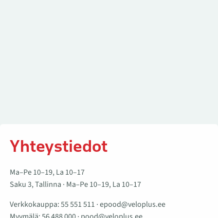
Yhteystiedot
Ma–Pe 10–19, La 10–17
Saku 3, Tallinna · Ma–Pe 10–19, La 10–17
Verkkokauppa:
55 551 511
·
epood@veloplus.ee
Myymälä:
56 488 000
·
pood@veloplus.ee