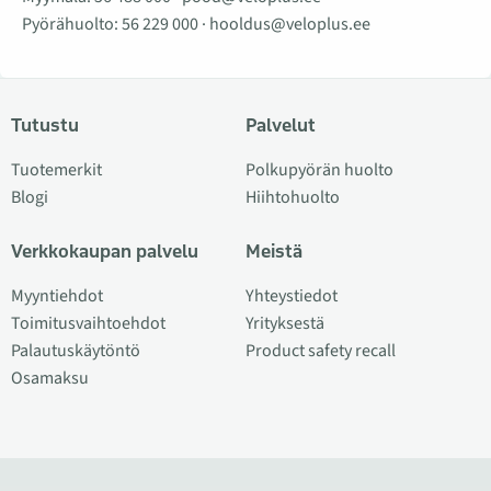
Pyörähuolto:
56 229 000
·
hooldus@veloplus.ee
Tutustu
Palvelut
Tuotemerkit
Polkupyörän huolto
Blogi
Hiihtohuolto
Verkkokaupan palvelu
Meistä
Myyntiehdot
Yhteystiedot
Toimitusvaihtoehdot
Yrityksestä
Palautuskäytöntö
Product safety recall
Osamaksu