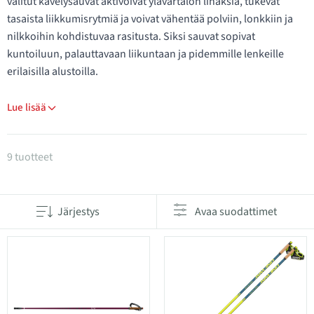
valitut kävelysauvat aktivoivat ylävartalon lihaksia, tukevat
tasaista liikkumisrytmiä ja voivat vähentää polviin, lonkkiin ja
nilkkoihin kohdistuvaa rasitusta. Siksi sauvat sopivat
kuntoiluun, palauttavaan liikuntaan ja pidemmille lenkeille
erilaisilla alustoilla.
Lue lisää
Tuotteet kategoriassa Kävelysauvat
9 tuotteet
Järjestys
Avaa suodattimet