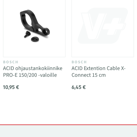
BOSCH
BOSCH
ACID ohjaustankokiinnike
ACID Extention Cable X-
PRO-E 150/200 -valoille
Connect 15 cm
10,95 €
6,45 €
Yhteystiedot