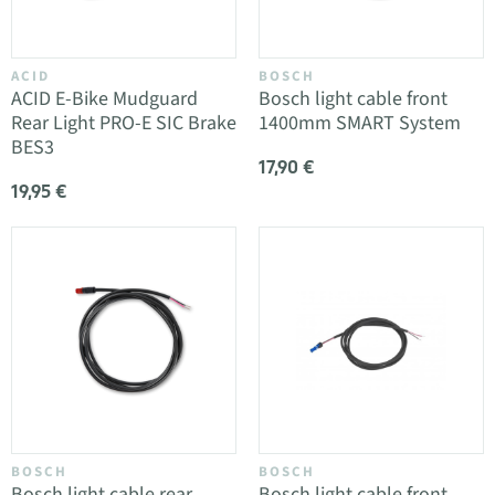
ACID
BOSCH
ACID E-Bike Mudguard
Bosch light cable front
Rear Light PRO-E SIC Brake
1400mm SMART System
BES3
17,90 €
19,95 €
BOSCH
BOSCH
Bosch light cable rear
Bosch light cable front