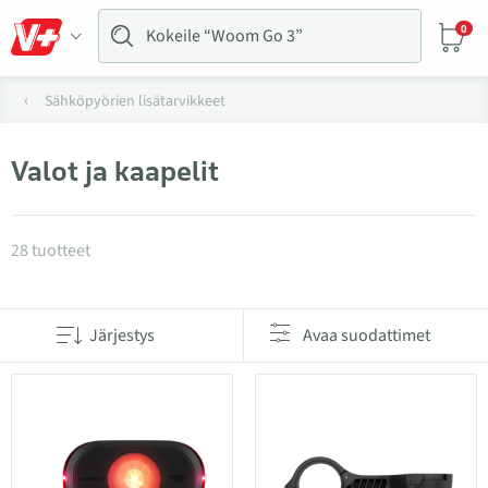
0
Sähköpyörien lisätarvikkeet
Valot ja kaapelit
Tuotteet kategoriassa Valot ja kaapelit
28 tuotteet
Järjestys
Avaa suodattimet