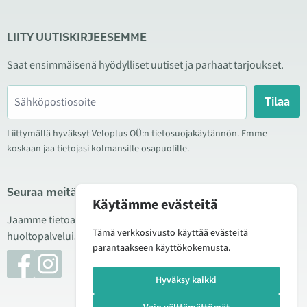
LIITY UUTISKIRJEESEMME
Saat ensimmäisenä hyödylliset uutiset ja parhaat tarjoukset.
Tilaa
Liittymällä hyväksyt Veloplus OÜ:n tietosuojakäytännön. Emme
koskaan jaa tietojasi kolmansille osapuolille.
Seuraa meitä sosiaalisessa mediassa
Käytämme evästeitä
Jaamme tietoa hyvistä tarjouksista, uusista tuotteista ja
Tämä verkkosivusto käyttää evästeitä
huoltopalveluista. Joskus julkaisemme myös tuote-esittelyjä.
parantaakseen käyttökokemusta.
Hyväksy kaikki