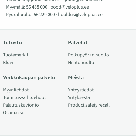
Myymälä:
56 488 000
·
pood@veloplus.ee
Pyörähuolto:
56 229 000
·
hooldus@veloplus.ee
Tutustu
Palvelut
Tuotemerkit
Polkupyörän huolto
Blogi
Hiihtohuolto
Verkkokaupan palvelu
Meistä
Myyntiehdot
Yhteystiedot
Toimitusvaihtoehdot
Yrityksestä
Palautuskäytöntö
Product safety recall
Osamaksu