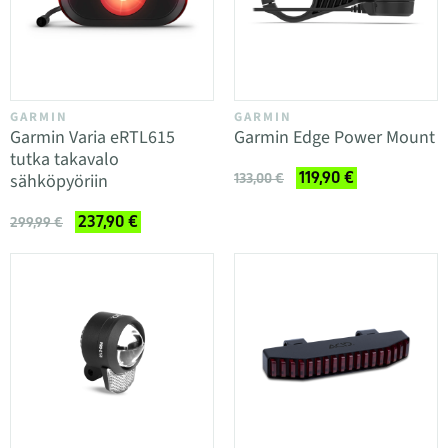
GARMIN
GARMIN
Garmin Varia eRTL615
Garmin Edge Power Mount
tutka takavalo
119,90 €
sähköpyöriin
133,00 €
237,90 €
299,99 €