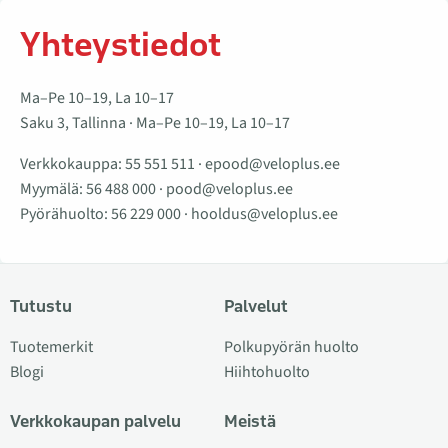
Yhteystiedot
Ma–Pe 10–19, La 10–17
Saku 3, Tallinna · Ma–Pe 10–19, La 10–17
Verkkokauppa:
55 551 511
·
epood@veloplus.ee
Myymälä:
56 488 000
·
pood@veloplus.ee
Pyörähuolto:
56 229 000
·
hooldus@veloplus.ee
Tutustu
Palvelut
Tuotemerkit
Polkupyörän huolto
Blogi
Hiihtohuolto
Verkkokaupan palvelu
Meistä