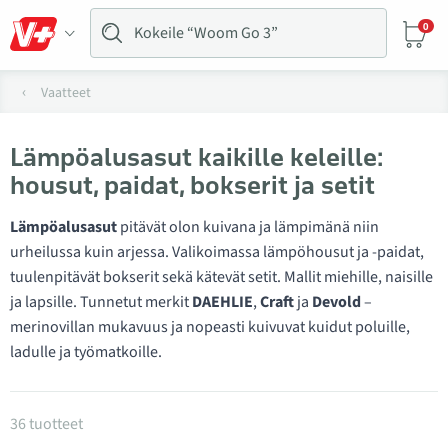
0
Vaatteet
Lämpöalusasut kaikille keleille:
housut, paidat, bokserit ja setit
Lämpöalusasut
pitävät olon kuivana ja lämpimänä niin
urheilussa kuin arjessa. Valikoimassa lämpöhousut ja -paidat,
tuulenpitävät bokserit sekä kätevät setit. Mallit miehille, naisille
ja lapsille. Tunnetut merkit
DAEHLIE
,
Craft
ja
Devold
–
merinovillan mukavuus ja nopeasti kuivuvat kuidut poluille,
ladulle ja työmatkoille.
Tuotteet kategoriassa Alushortsit ja alupaidat
36 tuotteet