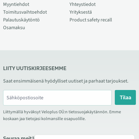
Myyntiehdot
Yhteystiedot
Toimitusvaihtoehdot
Yrityksestä
Palautuskäytöntö
Product safety recall
Osamaksu
LIITY UUTISKIRJEESEMME
Saat ensimmäisenä hyödylliset uutiset ja parhaat tarjoukset.
Tilaa
Liittymällä hyväksyt Veloplus OÜ:n tietosuojakäytännön. Emme
koskaan jaa tietojasi kolmansille osapuolille.
Seuraa meitä sosiaalisessa mediassa