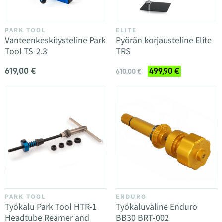
PARK TOOL
ELITE
Vanteenkeskitysteline Park
Pyörän korjausteline Elite
Tool TS-2.3
TRS
619,00 €
499,90 €
610,00 €
PARK TOOL
ENDURO
Työkalu Park Tool HTR-1
Työkaluväline Enduro
Headtube Reamer and
BB30 BRT-002