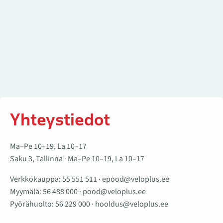
Yhteystiedot
Ma–Pe 10–19, La 10–17
Saku 3, Tallinna · Ma–Pe 10–19, La 10–17
Verkkokauppa:
55 551 511
·
epood@veloplus.ee
Myymälä:
56 488 000
·
pood@veloplus.ee
Pyörähuolto:
56 229 000
·
hooldus@veloplus.ee