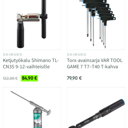
SHIMANO
SHIMANO
Ketjutyökalu Shimano TL-
Torx-avainsarja VAR TOOL
CN35 9-12-vaihteisille
GAME 7 T7–T40 T-kahva
79,90 €
84,90 €
122,00 €