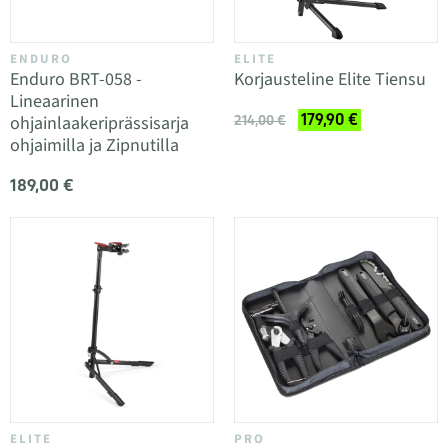
ENDURO
ELITE
Enduro BRT-058 -
Korjausteline Elite Tiensu
Lineaarinen
179,90 €
ohjainlaakeriprässisarja
214,00 €
ohjaimilla ja Zipnutilla
189,00 €
ELITE
PRO