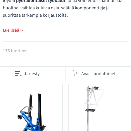
löydät
pyöräkohtaiset työkalut
, joilla voit tehdä säännöllistä
huoltoa, vaihtaa kuluvia osia, säätää komponentteja ja
suorittaa tarkempia korjaustöitä.
Lue lisää
Tuotteet kategoriassa Polkupyörän Työkalusarjat
175 tuotteet
Järjestys
Avaa suodattimet