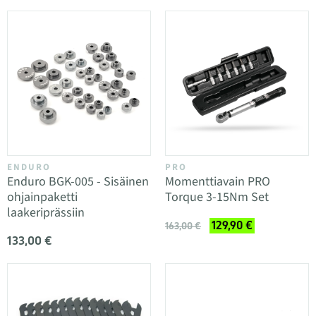
ENDURO
PRO
Enduro BGK-005 - Sisäinen
Momenttiavain PRO
ohjainpaketti
Torque 3-15Nm Set
laakeriprässiin
129,90 €
163,00 €
133,00 €