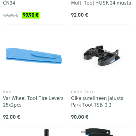
CN34
Multi Tool HUSK 24 musta
92,00 €
99,90 €
134,90 €
VAR
PARK TOOL
Var Wheel Tool Tire Levers
Oikaisutelineen jalusta
25x2pcs
Park Tool TSB-2.2
92,00 €
90,00 €