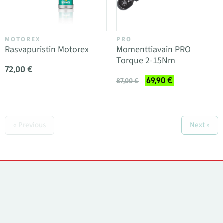
MOTOREX
PRO
Rasvapuristin Motorex
Momenttiavain PRO
Torque 2-15Nm
72,00 €
69,90 €
87,00 €
« Previous
Next »
Yhteystiedot