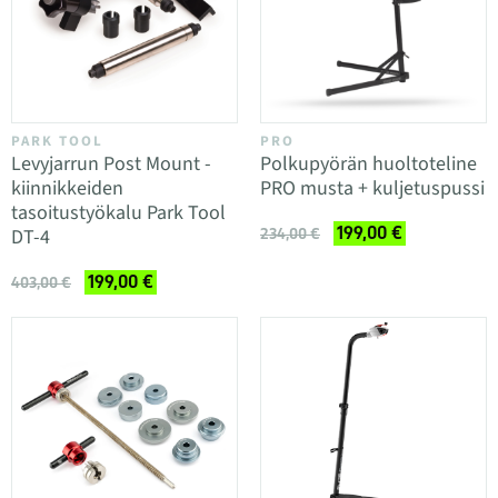
PARK TOOL
PRO
Levyjarrun Post Mount -
Polkupyörän huoltoteline
kiinnikkeiden
PRO musta + kuljetuspussi
tasoitustyökalu Park Tool
199,00 €
DT-4
234,00 €
199,00 €
403,00 €