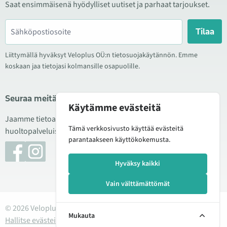
Saat ensimmäisenä hyödylliset uutiset ja parhaat tarjoukset.
Tilaa
Liittymällä hyväksyt Veloplus OÜ:n tietosuojakäytännön. Emme
koskaan jaa tietojasi kolmansille osapuolille.
Seuraa meitä sosiaalisessa mediassa
Käytämme evästeitä
Jaamme tietoa hyvistä tarjouksista, uusista tuotteista ja
Tämä verkkosivusto käyttää evästeitä
huoltopalveluista. Joskus julkaisemme myös tuote-esittelyjä.
parantaakseen käyttökokemusta.
Hyväksy kaikki
Vain välttämättömät
© 2026 Veloplus OÜ. Kaikki oikeudet pidätetään
Mukauta
Hallitse evästeitä