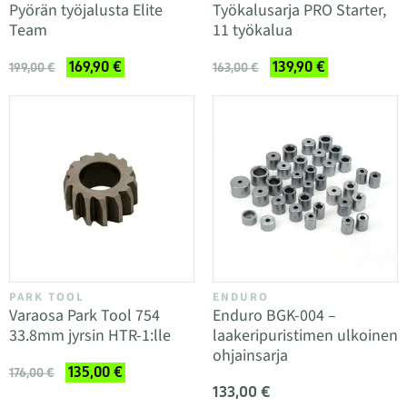
Pyörän työjalusta Elite
Työkalusarja PRO Starter,
Team
11 työkalua
169,90 €
139,90 €
199,00 €
163,00 €
PARK TOOL
ENDURO
Varaosa Park Tool 754
Enduro BGK-004 –
33.8mm jyrsin HTR-1:lle
laakeripuristimen ulkoinen
ohjainsarja
135,00 €
176,00 €
133,00 €