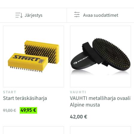
Järjestys
Avaa suodattimet
START
VAUHTI
Start teräskäsiharja
VAUHTI metalliharja ovaali
Alpine musta
49,95 €
91,00 €
42,00 €