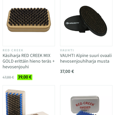
RED CREEK
VAUHTI
Käsiharja RED CREEK MIX
VAUHTI Alpine suuri ovaali
GOLD erittäin hieno teräs +
hevosenjouhiharja musta
hevosenjouhi
37,00 €
39,00 €
47,00 €