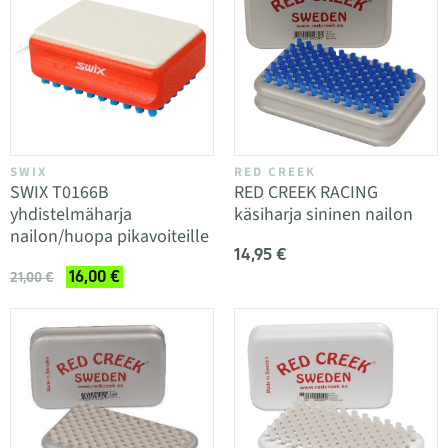
SWIX
RED CREEK
SWIX T0166B
RED CREEK RACING
yhdistelmäharja
käsiharja sininen nailon
nailon/huopa pikavoiteille
14,95 €
16,00 €
21,00 €