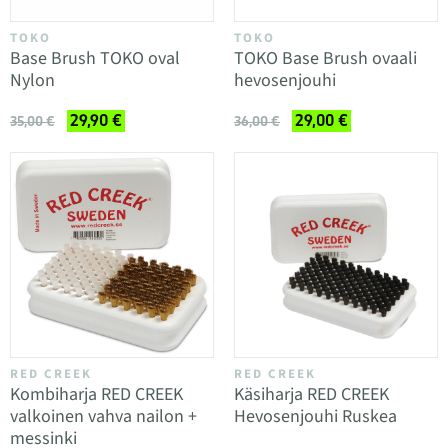
TOKO
TOKO
Base Brush TOKO oval
TOKO Base Brush ovaali
Nylon
hevosenjouhi
29,90 €
29,00 €
35,00 €
36,00 €
RED CREEK
RED CREEK
Kombiharja RED CREEK
Käsiharja RED CREEK
valkoinen vahva nailon +
Hevosenjouhi Ruskea
messinki