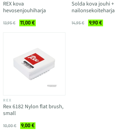
REX kova
Solda kova jouhi +
hevosenjouhiharja
nailonsekoiteharja
11,00 €
9,90 €
13,95 €
14,95 €
REX
Rex 6182 Nylon flat brush,
small
9,00 €
10,00 €