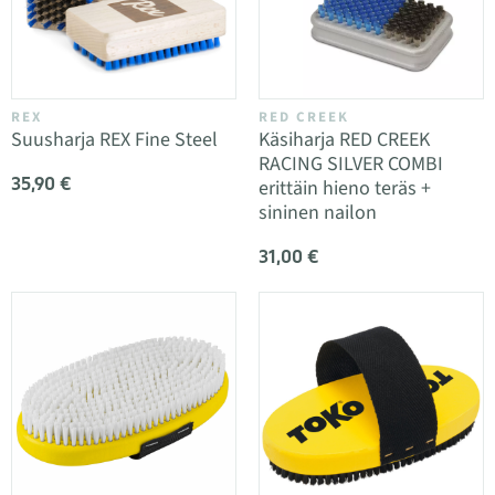
REX
RED CREEK
Suusharja REX Fine Steel
Käsiharja RED CREEK
RACING SILVER COMBI
35,90 €
erittäin hieno teräs +
sininen nailon
31,00 €