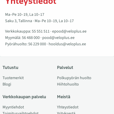
Yhteystiedot
Ma–Pe 10–19, La 10–17
Saku 3, Tallinna · Ma–Pe 10–19, La 10–17
Verkkokauppa:
55 551 511
·
epood@veloplus.ee
Myymälä:
56 488 000
·
pood@veloplus.ee
Pyörähuolto:
56 229 000
·
hooldus@veloplus.ee
Tutustu
Palvelut
Tuotemerkit
Polkupyörän huolto
Blogi
Hiihtohuolto
Verkkokaupan palvelu
Meistä
Myyntiehdot
Yhteystiedot
Toimitusvaihtoehdot
Yrityksestä