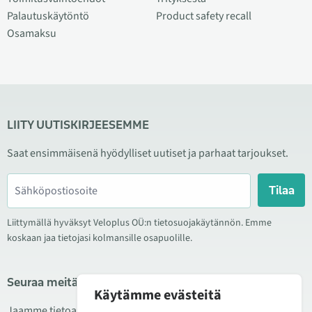
Palautuskäytöntö
Product safety recall
Osamaksu
LIITY UUTISKIRJEESEMME
Saat ensimmäisenä hyödylliset uutiset ja parhaat tarjoukset.
Tilaa
Liittymällä hyväksyt Veloplus OÜ:n tietosuojakäytännön. Emme
koskaan jaa tietojasi kolmansille osapuolille.
Seuraa meitä sosiaalisessa mediassa
Käytämme evästeitä
Jaamme tietoa hyvistä tarjouksista, uusista tuotteista ja