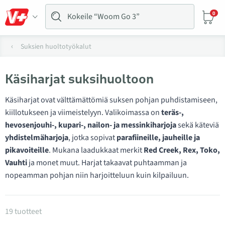
0
Suksien huoltotyökalut
Käsiharjat suksihuoltoon
Käsiharjat ovat välttämättömiä suksen pohjan puhdistamiseen,
kiillotukseen ja viimeistelyyn. Valikoimassa on
teräs-,
hevosenjouhi-, kupari-, nailon- ja messinkiharjoja
sekä käteviä
yhdistelmäharjoja
, jotka sopivat
parafiineille, jauheille ja
pikavoiteille
. Mukana laadukkaat merkit
Red Creek, Rex, Toko,
Vauhti
ja monet muut. Harjat takaavat puhtaamman ja
nopeamman pohjan niin harjoitteluun kuin kilpailuun.
Tuotteet kategoriassa Käsiharjat
19 tuotteet