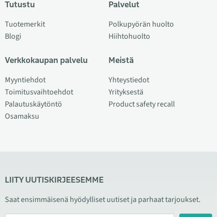
Tutustu
Palvelut
Tuotemerkit
Polkupyörän huolto
Blogi
Hiihtohuolto
Verkkokaupan palvelu
Meistä
Myyntiehdot
Yhteystiedot
Toimitusvaihtoehdot
Yrityksestä
Palautuskäytöntö
Product safety recall
Osamaksu
LIITY UUTISKIRJEESEMME
Saat ensimmäisenä hyödylliset uutiset ja parhaat tarjoukset.