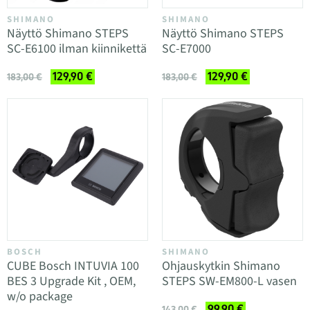
SHIMANO
SHIMANO
Näyttö Shimano STEPS
Näyttö Shimano STEPS
SC-E6100 ilman kiinnikettä
SC-E7000
129,90 €
129,90 €
183,00 €
183,00 €
BOSCH
SHIMANO
CUBE Bosch INTUVIA 100
Ohjauskytkin Shimano
BES 3 Upgrade Kit , OEM,
STEPS SW-EM800-L vasen
w/o package
99,90 €
143,00 €