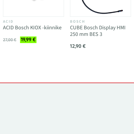
ACID
BOSCH
ACID Bosch KIOX -kiinnike
CUBE Bosch Display HMI
250 mm BES 3
19,99 €
27,00 €
12,90 €
Yhteystiedot