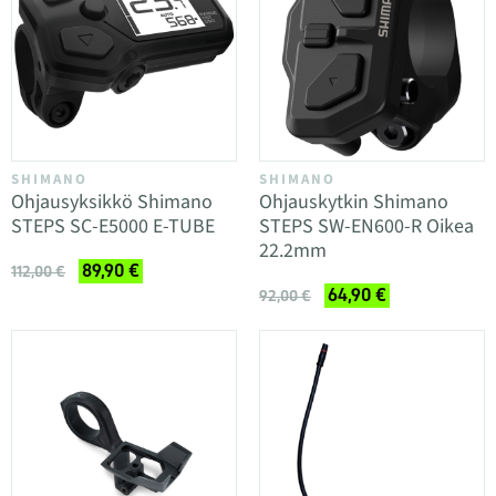
SHIMANO
SHIMANO
Ohjausyksikkö Shimano
Ohjauskytkin Shimano
STEPS SC-E5000 E-TUBE
STEPS SW-EN600-R Oikea
22.2mm
89,90 €
112,00 €
64,90 €
92,00 €