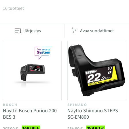
Tuotteet kategoriassa Näytöt ja kaukosäätimet
16 tuotteet
Järjestys
Avaa suodattimet
BOSCH
SHIMANO
Näyttö Bosch Purion 200
Näyttö Shimano STEPS
BES 3
SC-EM800
169,00 €
159,90 €
207,00 €
234,00 €