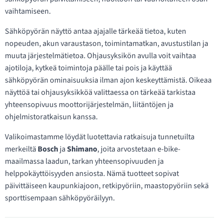
vaihtamiseen.
Sähköpyörän näyttö antaa ajajalle tärkeää tietoa, kuten
nopeuden, akun varaustason, toimintamatkan, avustustilan ja
muuta järjestelmätietoa. Ohjausyksikön avulla voit vaihtaa
ajotiloja, kytkeä toimintoja päälle tai pois ja käyttää
sähköpyörän ominaisuuksia ilman ajon keskeyttämistä. Oikeaa
näyttöä tai ohjausyksikköä valittaessa on tärkeää tarkistaa
yhteensopivuus moottorijärjestelmän, liitäntöjen ja
ohjelmistoratkaisun kanssa.
Valikoimastamme löydät luotettavia ratkaisuja tunnetuilta
merkeiltä
Bosch
ja
Shimano
, joita arvostetaan e-bike-
maailmassa laadun, tarkan yhteensopivuuden ja
helppokäyttöisyyden ansiosta. Nämä tuotteet sopivat
päivittäiseen kaupunkiajoon, retkipyöriin, maastopyöriin sekä
sporttisempaan sähköpyöräilyyn.