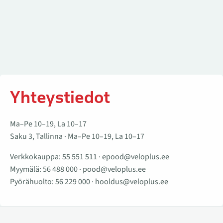
Yhteystiedot
Ma–Pe 10–19, La 10–17
Saku 3, Tallinna · Ma–Pe 10–19, La 10–17
Verkkokauppa:
55 551 511
·
epood@veloplus.ee
Myymälä:
56 488 000
·
pood@veloplus.ee
Pyörähuolto:
56 229 000
·
hooldus@veloplus.ee