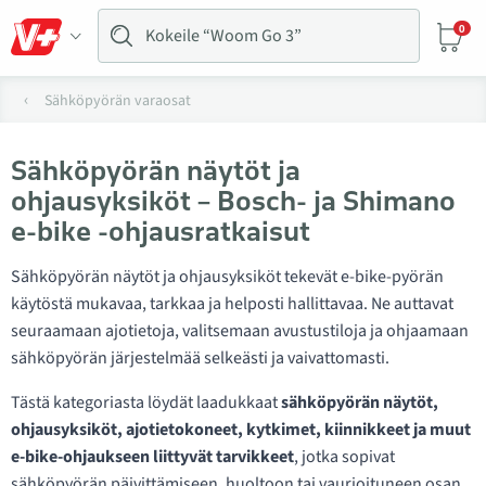
0
Sähköpyörän varaosat
Sähköpyörän näytöt ja
ohjausyksiköt – Bosch- ja Shimano
e-bike -ohjausratkaisut
Sähköpyörän näytöt ja ohjausyksiköt tekevät e-bike-pyörän
käytöstä mukavaa, tarkkaa ja helposti hallittavaa. Ne auttavat
seuraamaan ajotietoja, valitsemaan avustustiloja ja ohjaamaan
sähköpyörän järjestelmää selkeästi ja vaivattomasti.
Tästä kategoriasta löydät laadukkaat
sähköpyörän näytöt,
ohjausyksiköt, ajotietokoneet, kytkimet, kiinnikkeet ja muut
e-bike-ohjaukseen liittyvät tarvikkeet
, jotka sopivat
sähköpyörän päivittämiseen, huoltoon tai vaurioituneen osan