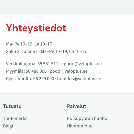
Yhteystiedot
Ma–Pe 10–19, La 10–17
Saku 3, Tallinna · Ma–Pe 10–19, La 10–17
Verkkokauppa:
55 551 511
·
epood@veloplus.ee
Myymälä:
56 488 000
·
pood@veloplus.ee
Pyörähuolto:
56 229 000
·
hooldus@veloplus.ee
Tutustu
Palvelut
Tuotemerkit
Polkupyörän huolto
Blogi
Hiihtohuolto