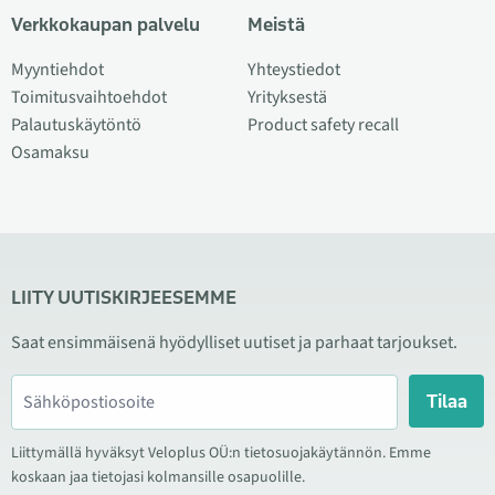
Verkkokaupan palvelu
Meistä
Myyntiehdot
Yhteystiedot
Toimitusvaihtoehdot
Yrityksestä
Palautuskäytöntö
Product safety recall
Osamaksu
LIITY UUTISKIRJEESEMME
Saat ensimmäisenä hyödylliset uutiset ja parhaat tarjoukset.
Tilaa
Liittymällä hyväksyt Veloplus OÜ:n tietosuojakäytännön. Emme
koskaan jaa tietojasi kolmansille osapuolille.