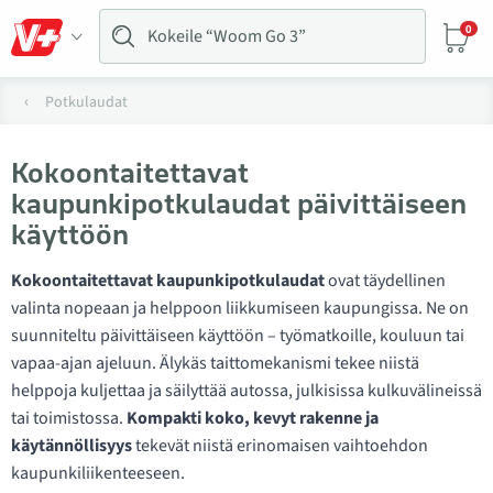
0
Potkulaudat
Kokoontaitettavat
kaupunkipotkulaudat päivittäiseen
käyttöön
Kokoontaitettavat kaupunkipotkulaudat
ovat täydellinen
valinta nopeaan ja helppoon liikkumiseen kaupungissa. Ne on
suunniteltu päivittäiseen käyttöön – työmatkoille, kouluun tai
vapaa-ajan ajeluun. Älykäs taittomekanismi tekee niistä
helppoja kuljettaa ja säilyttää autossa, julkisissa kulkuvälineissä
tai toimistossa.
Kompakti koko, kevyt rakenne ja
käytännöllisyys
tekevät niistä erinomaisen vaihtoehdon
kaupunkiliikenteeseen.