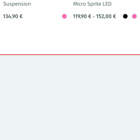
Suspension
Micro Sprite LED
134,90 €
119,90 € - 152,00 €
Yhteystiedot