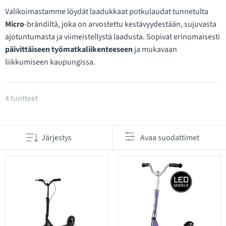
Valikoimastamme löydät laadukkaat potkulaudat tunnetulta
Micro
-brändiltä, joka on arvostettu kestävyydestään, sujuvasta
ajotuntumasta ja viimeistellystä laadusta. Sopivat erinomaisesti
päivittäiseen työmatkaliikenteeseen
ja mukavaan
liikkumiseen kaupungissa.
Tuotteet kategoriassa Kokoontaitettavat kaupunki
4 tuotteet
Järjestys
Avaa suodattimet