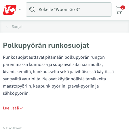
0
Suojat
Polkupyörän runkosuojat
Runkosuojat auttavat pitämään polkupyörän rungon
paremmassa kunnossa ja suojaavat sitä naarmuilta,
kiveniskemiltä, hankaukselta sekä päivittäisessä käytössä
syntyviltä vaurioilta. Ne ovat käytännöllisiä tarvikkeita
maastopyöriin, kaupunkipyöriin, gravel-pyöriin ja
sähköpyöriin.
Lue lisää
Tuotteet kategoriassa Runkosuojat
5 tuotteet