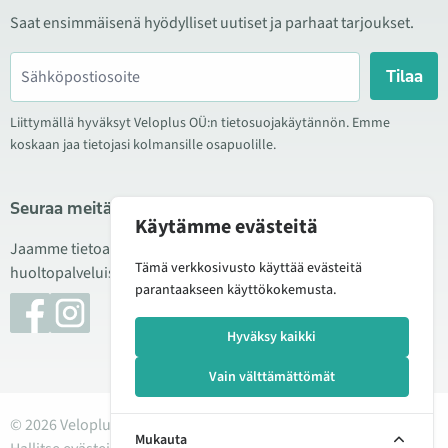
Saat ensimmäisenä hyödylliset uutiset ja parhaat tarjoukset.
Tilaa
Liittymällä hyväksyt Veloplus OÜ:n tietosuojakäytännön. Emme
koskaan jaa tietojasi kolmansille osapuolille.
Seuraa meitä sosiaalisessa mediassa
Käytämme evästeitä
Jaamme tietoa hyvistä tarjouksista, uusista tuotteista ja
Tämä verkkosivusto käyttää evästeitä
huoltopalveluista. Joskus julkaisemme myös tuote-esittelyjä.
parantaakseen käyttökokemusta.
Hyväksy kaikki
Vain välttämättömät
© 2026 Veloplus OÜ. Kaikki oikeudet pidätetään
Mukauta