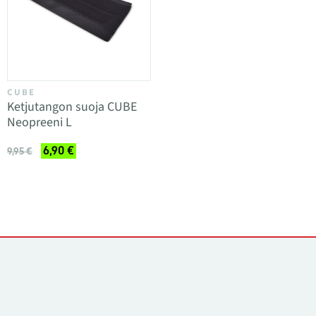
CUBE
Ketjutangon suoja CUBE
Neopreeni L
6,90 €
9,95 €
Yhteystiedot