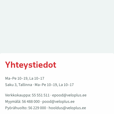
Yhteystiedot
Ma–Pe 10–19, La 10–17
Saku 3, Tallinna · Ma–Pe 10–19, La 10–17
Verkkokauppa:
55 551 511
·
epood@veloplus.ee
Myymälä:
56 488 000
·
pood@veloplus.ee
Pyörähuolto:
56 229 000
·
hooldus@veloplus.ee