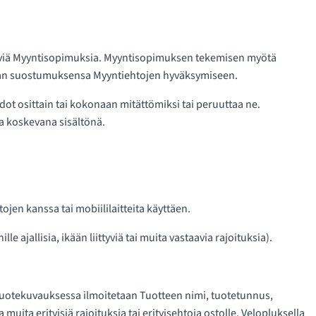
ehtäviä Myyntisopimuksia. Myyntisopimuksen tekemisen myötä
man suostumuksensa Myyntiehtojen hyväksymiseen.
dot osittain tai kokonaan mitättömiksi tai peruuttaa ne.
a koskevana sisältönä.
jen kanssa tai mobiililaitteita käyttäen.
 ajallisia, ikään liittyviä tai muita vastaavia rajoituksia).
Tuotekuvauksessa ilmoitetaan Tuotteen nimi, tuotetunnus,
ta erityisiä rajoituksia tai erityisehtoja ostolle. Velopluksella