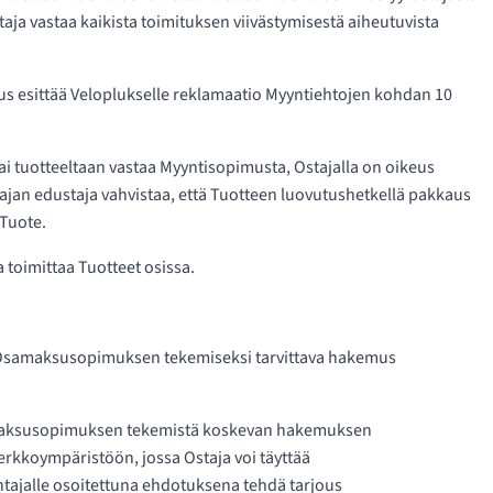
staja vastaa kaikista toimituksen viivästymisestä aiheutuvista
keus esittää Veloplukselle reklamaatio Myyntiehtojen kohdan 10
tai tuotteeltaan vastaa Myyntisopimusta, Ostajalla on oikeus
tajan edustaja vahvistaa, että Tuotteen luovutushetkellä pakkaus
 Tuote.
 toimittaa Tuotteet osissa.
i Osamaksusopimuksen tekemiseksi tarvittava hakemus
Osamaksusopimuksen tekemistä koskevan hakemuksen
verkkoympäristöön, jossa Ostaja voi täyttää
jalle osoitettuna ehdotuksena tehdä tarjous