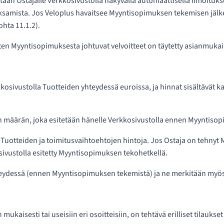
taan Ostajalle Verkkosivustolla näkyvällä automaattisella ilmoitu
maksamista. Jos Veloplus havaitsee Myyntisopimuksen tekemisen jäl
hta 11.1.2).
n Myyntisopimuksesta johtuvat velvoitteet on täytetty asianmukais
kosivustolla Tuotteiden yhteydessä euroissa, ja hinnat sisältävät ka
n määrän, joka esitetään hänelle Verkkosivustolla ennen Myyntiso
sa Tuotteiden ja toimitusvaihtoehtojen hintoja. Jos Ostaja on teh
kosivustolla esitetty Myyntisopimuksen tekohetkellä.
yhteydessä (ennen Myyntisopimuksen tekemistä) ja ne merkitään my
ukaisesti tai useisiin eri osoitteisiin, on tehtävä erilliset tilaukse