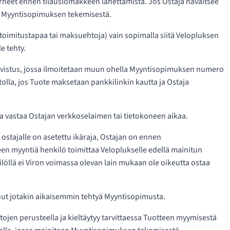
virheet ennen tilauslomakkeen lähettämistä. Jos Ostaja havaitsee
sa Myyntisopimuksen tekemisestä.
oimitustapaa tai maksuehtoja) vain sopimalla siitä Velopluksen
e tehty.
vistus, jossa ilmoitetaan muun ohella Myyntisopimuksen numero
olla, jos Tuote maksetaan pankkilinkin kautta ja Ostaja
a vastaa Ostajan verkkoselaimen tai tietokoneen aikaa.
ostajalle on asetettu ikäraja, Ostajan on ennen
en myyntiä henkilö toimittaa Veloplukselle edellä mainitun
löllä ei Viron voimassa olevan lain mukaan ole oikeutta ostaa
onut jotakin aikaisemmin tehtyä Myyntisopimusta.
ojen perusteella ja kieltäytyy tarvittaessa Tuotteen myymisestä