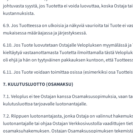
johtuvasta syystä, jos Tuotetta ei voida luovuttaa, koska Ostaja ta
kustannuksista.
6.9. Jos Tuotteessa on ulkoisia ja näkyviä vaurioita tai Tuote ei
mukaisessa määräajassa ja järjestyksessä.
6.10. Jos Tuote luovutetaan Ostajalle Velopluksen myymälässä ja T
kieltäytyä vastaanottamasta Tuotetta ilmoittamalla tästä Velopluk
oli ehjä ja hän on tyytyväinen pakkauksen kuntoon, että Tuotteessa 
6.11. Jos Tuote voidaan toimittaa osissa (esimerkiksi osa Tuotteis
7. KULUTUSLUOTTO (OSAMAKSU)
7.1. Veloplus ei tee Ostajan kanssa Osamaksusopimuksia, vaan 
kulutusluottoa tarjoavalle luotonantajalle.
7.2. Riippuen luotonantajasta, jonka Ostaja on valinnut hakem
luotonantajalle tai ohjaa Ostajan Verkkosivustolla vaadittujen ti
osamaksuhakemuksen. Ostajan Osamaksusopimuksen tekemistä kos