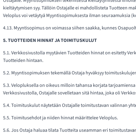
Ostajalle. Myyntisopimuksen tekemisestä kieltäytymisestä ilmoite
kieltäytymisen syy. Tällöin Ostajalle ei mahdollisteta Tuotteen 
Veloplus voi vetäytyä Myyntisopimuksesta ilman seuraamuksia (ko
4.13. Myyntisopimus on voimassa siihen saakka, kunnes Osapuolte
5. TUOTTEIDEN HINNAT JA TOIMITUSKULUT
5.1. Verkkosivustolla myytävien Tuotteiden hinnat on esitetty Verk
Tuotteiden hintaan.
5.2. Myyntisopimuksen tekemällä Ostaja hyväksyy toimituskuluje
5.3. Velopluksella on oikeus milloin tahansa korjata tarjoamien
Verkkosivustolla, Ostajalle sovelletaan sitä hintaa, joka oli Verk
5.4. Toimituskulut näytetään Ostajalle toimitustavan valinnan 
5.5. Toimitusehdot ja niiden hinnat määrittelee Veloplus.
5.6. Jos Ostaja haluaa tilata Tuotteita useamman eri toimitustavan m