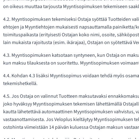
on oikeus muuttaa tarjousta Myyntisopimuksen tekemiseen saakka
4.2. Myyntisopimuksen tekemiseksi Ostaja syöttää Tuotteiden val
ehtojen ja Myyntiehtojen mukaisesti napsauttamalla painiketta/kuva
toimituspaikasta (erityisesti Ostajan koko nimi, osoite, sähköpost
lain mukaista rajoitusta (esim. ikärajaa), Ostajan on syötettävä 
4.3. Myyntisopimuksen katsotaan syntyneen, kun Ostaja on maksa
kun maksu tilauksesta on suoritettu. Myyntisopimuksen voimaantul
4.4. Kohdan 4.3 lisäksi Myyntisopimus voidaan tehdä myös osa
tekemishetkellä.
4.5. Jos Ostaja on valinnut Tuotteen maksutavaksi ennakkomaksun
joko hyväksyy Myyntisopimuksen tekemisen lähettämällä Ostajalle
kautta lähetettävä automaattinen Myyntisopimuksen vahvistus, va
vastaanottamisesta. Jos Veloplus kieltäytyy Myyntisopimuksen te
ostohinta viimeistään 14 päivän kuluessa Ostajan maksun vastaa