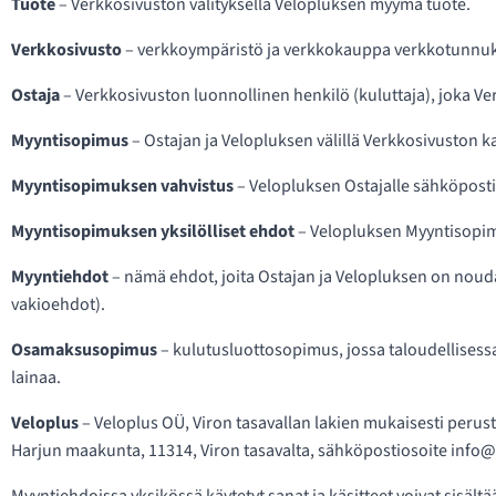
Tuote
– Verkkosivuston välityksellä Velopluksen myymä tuote.
Verkkosivusto
– verkkoympäristö ja verkkokauppa verkkotunnuks
Ostaja
– Verkkosivuston luonnollinen henkilö (kuluttaja), joka V
Myyntisopimus
– Ostajan ja Velopluksen välillä Verkkosivuston 
Myyntisopimuksen vahvistus
– Velopluksen Ostajalle sähköpostit
Myyntisopimuksen yksilölliset ehdot
– Velopluksen Myyntisopimu
Myyntiehdot
– nämä ehdot, joita Ostajan ja Velopluksen on nouda
vakioehdot).
Osamaksusopimus
– kulutusluottosopimus, jossa taloudellisessa
lainaa.
Veloplus
– Veloplus OÜ, Viron tasavallan lakien mukaisesti perus
Harjun maakunta, 11314, Viron tasavalta, sähköpostiosoite info@