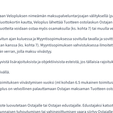
taan Velopluksen nimeämän maksupalveluntarjoajan välityksellä (pan
luottokortin kautta, Veloplus lähettää Tuotteen ostolaskun Ostajan
tteita voidaan ostaa myös osamaksulla (ks. kohta 7) tai muulla ver
itun ajan kuluessa ja Myyntisopimuksessa sovitulla tavalla ja sovi
 kanssa (ks. kohta 7). Myyntisopimuksen vahvistuksessa ilmoitet
n verran, jolla maksu viivästyy.
stä lisärajoituksista ja objektiivisista esteistä, jos tällaisia rajoitu
vällä.
imituksen viivästymisen vuoksi (ml kohdan 6.5 mukainen toimitusaj
eloplus on velvollinen palauttamaan Ostajan maksaman Tuotteen os
Tuote luovutetaan Ostajalle tai Ostajan edustajalle. Edustajaksi ka
atunnaisen tuhoutumisen tai vahingoittumisen vaara siirtyy Ostajall