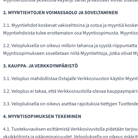
Myyntiehdoissa yksikössä käytetyt sanat ja käsitteet voivat sisäl
2. MYYNTIEHTOJEN VOIMASSAOLO JA SOVELTAMINEN
2.1. Myyntiehdot koskevat vakioehtoina ja ostoa ja myyntiä koske
Myyntiehdoista tulee erottamaton osa Myyntisopimusta. Myynti
2.2. Velopluksella on oikeus milloin tahansa ja syystä riippumatta
Myyntisopimukseen sovelletaan niitä Myyntiehtoja, jotka olivat M
3. KAUPPA- JA VERKKOYMPÄRISTÖ
3.1. Veloplus mahdollistaa Ostajalle Verkkosivuston käytön Myy
3.2. Veloplus ei takaa, että Verkkosivustolla olevaa kauppaympäri
3.3. Velopluksella on oikeus asettaa rajoituksia tiettyjen Tuotteide
4. MYYNTISOPIMUKSEN TEKEMINEN
4.1. Tuotekuvauksen esittämistä Verkkosivustolla pidetään tarj
yksikköhinta ja pääominaisuudet. Velopluksella on oikeus määrittä