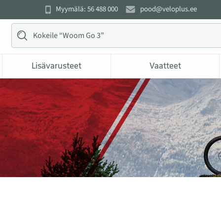
Myymälä: 56 488 000
pood@veloplus.ee
Lisävarusteet
Vaatteet