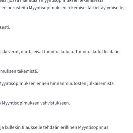
ksella, jossa mainitaan Myyntisopimuksen tekemisestä
keen perusteita Myyntisopimuksen tekemisestä kieltäytymiselle,
esti.
ikki verot, mutta eivät toimituskuluja. Toimituskulut lisätään
pimuksen tekemistä.
nyt Myyntisopimuksen ennen hinnanmuutosten julkaisemista
ös Myyntisopimuksen vahvistukseen.
t ja kullekin tilaukselle tehdään erillinen Myyntisopimus.