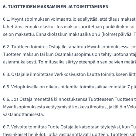
6. TUOTTEIDEN MAKSAMINEN JA TOIMITTAMINEN
6.1. Myyntisopimuksen voimaantulo edellyttää, että tilaus makse
lähettämä ennakkolasku. Jos maksu suoritetaan pankkilinkin tai 
se on maksettu. Ennakkolaskun maksuaika on 3 (kolme) päivää. Tuo
6.2. Tuotteen toimitus Ostajalle tapahtuu Myyntisopimuksessa sov
Tuotteen maksun tai kun Osamaksusopimus on tehty luotonantajan
asianmukaisesti. Toimitusaika siirtyy eteenpäin sen päivien määrä
6.3. Ostajalle ilmoitetaan Verkkosivuston kautta toimitukseen liittyvi
6.5. Velopluksella on oikeus pidentää toimitusaikaa enintään 7 päi
6.6. Jos Ostaja menettää kiinnostuksensa Tuotteeseen Tuotteen to
Myyntisopimuksesta vetäytymistä koskeva ilmoitus, ja tällöin V
vastaanottamisesta.
6.7. Velvoite toimittaa Tuote Ostajalle katsotaan täytetyksi, kun 
täysi-ikäiset henkilöt, jotka vastaanottavat Tuotteen. Tuotteen s