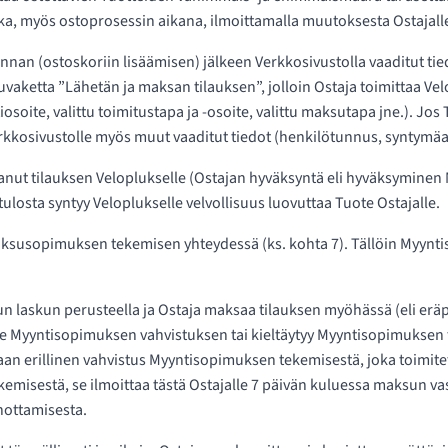
, myös ostoprosessin aikana, ilmoittamalla muutoksesta Ostajalle
innan (ostoskoriin lisäämisen) jälkeen Verkkosivustolla vaaditut 
ketta ”Lähetän ja maksan tilauksen”, jolloin Ostaja toimittaa Velop
iosoite, valittu toimitustapa ja -osoite, valittu maksutapa jne.). J
Verkkosivustolle myös muut vaaditut tiedot (henkilötunnus, syntymä
nut tilauksen Veloplukselle (Ostajan hyväksyntä eli hyväksymine
osta syntyy Veloplukselle velvollisuus luovuttaa Tuote Ostajalle.
maksusopimuksen tekemisen yhteydessä (ks. kohta 7). Tällöin My
 laskun perusteella ja Ostaja maksaa tilauksen myöhässä (eli eräp
 Myyntisopimuksen vahvistuksen tai kieltäytyy Myyntisopimuksen te
an erillinen vahvistus Myyntisopimuksen tekemisestä, joka toimite
kemisestä, se ilmoittaa tästä Ostajalle 7 päivän kuluessa maksun v
nottamisesta.