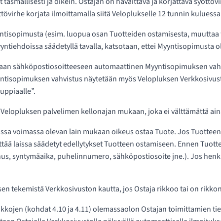
äsmällisesti ja oikein. Ostajan on havaittava ja korjattava syöttö
övirhe korjata ilmoittamalla siitä Veloplukselle 12 tunnin kulues
tisopimusta (esim. luopua osan Tuotteiden ostamisesta, muuttaa t
ntiehdoissa säädetyllä tavalla, katsotaan, ettei Myyntisopimusta ol
amaan sähköpostiosoitteeseen automaattinen Myyntisopimuksen vah
 Myyntisopimuksen vahvistus näytetään myös Velopluksen Verkkosivust
uppiaalle”.
Velopluksen palvelimen kellonajan mukaan, joka ei välttämättä ain
lassa voimassa olevan lain mukaan oikeus ostaa Tuote. Jos Tuotteen 
tää laissa säädetyt edellytykset Tuotteen ostamiseen. Ennen Tuotte
nnus, syntymäaika, puhelinnumero, sähköpostiosoite jne.). Jos henki
sen tekemistä Verkkosivuston kautta, jos Ostaja rikkoo tai on rikk
kkojen (kohdat 4.10 ja 4.11) olemassaolon Ostajan toimittamien tiet