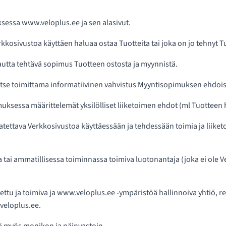
essa www.veloplus.ee ja sen alasivut.
erkkosivustoa käyttäen haluaa ostaa Tuotteita tai joka on jo tehny
kautta tehtävä sopimus Tuotteen ostosta ja myynnistä.
se toimittama informatiivinen vahvistus Myyntisopimuksen ehdoista, j
ksessa määrittelemät yksilölliset liiketoimen ehdot (ml Tuotteen 
tettava Verkkosivustoa käyttäessään ja tehdessään toimia ja liike
 tai ammatillisessa toiminnassa toimiva luotonantaja (joka ei ole V
tettu ja toimiva ja www.veloplus.ee -ympäristöä hallinnoiva yhtiö, 
veloplus.ee.