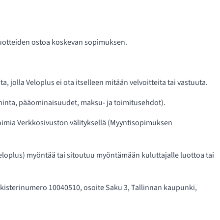
t Tuotteiden ostoa koskevan sopimuksen.
olla Veloplus ei ota itselleen mitään velvoitteita tai vastuuta.
hinta, pääominaisuudet, maksu- ja toimitusehdot).
toimia Verkkosivuston välityksellä (Myyntisopimuksen
eloplus) myöntää tai sitoutuu myöntämään kuluttajalle luottoa tai
rekisterinumero 10040510, osoite Saku 3, Tallinnan kaupunki,