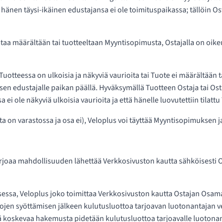
i hänen täysi-ikäinen edustajansa ei ole toimituspaikassa; tällöin O
 vastaa määrältään tai tuotteeltaan Myyntisopimusta, Ostajalla on oi
uotteessa on ulkoisia ja näkyviä vaurioita tai Tuote ei määrältään 
sen edustajalle paikan päällä. Hyväksymällä Tuotteen Ostaja tai Os
ei ole näkyviä ulkoisia vaurioita ja että hänelle luovutettiin tilattu
ta on varastossa ja osa ei), Veloplus voi täyttää Myyntisopimuksen ja
tarjoaa mahdollisuuden lähettää Verkkosivuston kautta sähköisest
uksessa, Veloplus joko toimittaa Verkkosivuston kautta Ostajan 
etojen syöttämisen jälkeen kulutusluottoa tarjoavan luotonantajan 
kevaa hakemusta pidetään kulutusluottoa tarjoavalle luotonanta