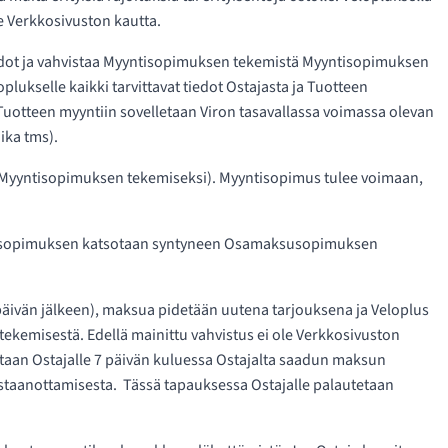
 Verkkosivuston kautta.
tiedot ja vahvistaa Myyntisopimuksen tekemistä Myyntisopimuksen
lukselle kaikki tarvittavat tiedot Ostajasta ja Tuotteen
os Tuotteen myyntiin sovelletaan Viron tasavallassa voimassa olevan
aika tms).
n Myyntisopimuksen tekemiseksi). Myyntisopimus tulee voimaan,
yntisopimuksen katsotaan syntyneen Osamaksusopimuksen
äivän jälkeen), maksua pidetään uutena tarjouksena ja Veloplus
kemisestä. Edellä mainittu vahvistus ei ole Verkkosivuston
taan Ostajalle 7 päivän kuluessa Ostajalta saadun maksun
astaanottamisesta. Tässä tapauksessa Ostajalle palautetaan