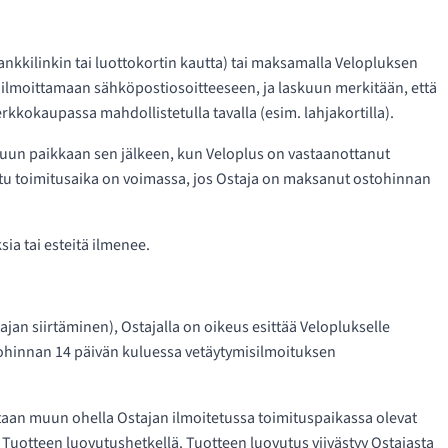
kkilinkin tai luottokortin kautta) tai maksamalla Velopluksen
 ilmoittamaan sähköpostiosoitteeseen, ja laskuun merkitään, että
kkokaupassa mahdollistetulla tavalla (esim. lahjakortilla).
ttuun paikkaan sen jälkeen, kun Veloplus on vastaanottanut
tu toimitusaika on voimassa, jos Ostaja on maksanut ostohinnan
ksia tai esteitä ilmenee.
an siirtäminen), Ostajalla on oikeus esittää Veloplukselle
tohinnan 14 päivän kuluessa vetäytymisilmoituksen
tsotaan muun ohella Ostajan ilmoitetussa toimituspaikassa olevat
e Tuotteen luovutushetkellä. Tuotteen luovutus viivästyy Ostajasta