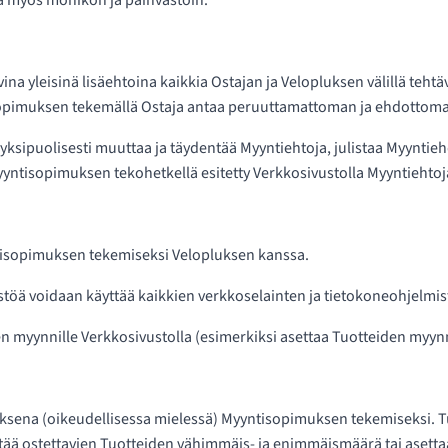
tää myös monikon ja päinvastoin.
vina yleisinä lisäehtoina kaikkia Ostajan ja Velopluksen välillä t
sopimuksen tekemällä Ostaja antaa peruuttamattoman ja ehdotto
 yksipuolisesti muuttaa ja täydentää Myyntiehtoja, julistaa Myyntieh
yyntisopimuksen tekohetkellä esitetty Verkkosivustolla Myyntiehtoj
ntisopimuksen tekemiseksi Velopluksen kanssa.
stöä voidaan käyttää kaikkien verkkoselainten ja tietokoneohjelmisto
n myynnille Verkkosivustolla (esimerkiksi asettaa Tuotteiden myynnille
ouksena (oikeudellisessa mielessä) Myyntisopimuksen tekemiseksi. 
ä ostettavien Tuotteiden vähimmäis- ja enimmäismäärä tai asettaa mui