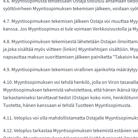
4.6. Myyntisopimusta tehdessään Ostaja sitoutuu antamaan tiedot t
syöttövirheen Myyntisopimuksen tekemisen jälkeen, voidaan syött
4.7. Myyntisopimuksen tekemisen jälkeen Ostaja voi muuttaa Myyn
kanssa. Jos Myyntisopimus ei tule voimaan Verkkosivustolla ja Myy
4.8. Myyntisopimuksen tekemisestä lähetetään Ostajan ilmoitt
ja joka sisältää myös viitteen (linkin) Myyntiehtojen sisältöön.
napsauttaa maksun suorittamisen jälkeen painiketta ”Takaisin ka
4.9. Myyntisopimuksen tekemisen virallinen ajankohta määräytyy 
4.10. Myyntisopimuksen voi tehdä henkilö, jolla on Viron tasaval
Myyntisopimuksen tekemistä vahvistettava, että hänen ikänsä täyt
tarkastamiseksi tarvittavat tiedot (Ostajan koko nimi, henkilötu
Tuotetta, hänen kanssaan ei tehdä Tuotteen Myyntisopimusta.
4.11. Veloplus voi olla mahdollistamatta Ostajalle Myyntisopimuk
4.12. Veloplus tarkastaa Myyntisopimuksen tekemistä estävien sei