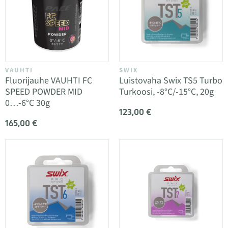
VAUHTI
SWIX
Fluorijauhe VAUHTI FC
Luistovaha Swix TS5 Turbo
SPEED POWDER MID
Turkoosi, -8°C/-15°C, 20g
0…-6°C 30g
123,00 €
165,00 €