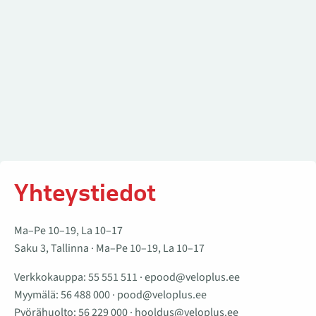
Yhteystiedot
Ma–Pe 10–19, La 10–17
Saku 3, Tallinna · Ma–Pe 10–19, La 10–17
Verkkokauppa:
55 551 511
·
epood@veloplus.ee
Myymälä:
56 488 000
·
pood@veloplus.ee
Pyörähuolto:
56 229 000
·
hooldus@veloplus.ee