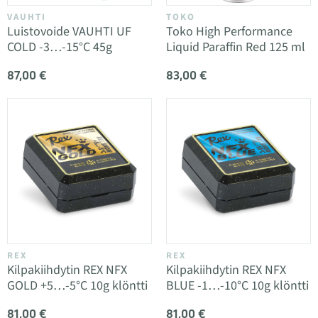
VAUHTI
TOKO
Luistovoide VAUHTI UF
Toko High Performance
COLD -3…-15°C 45g
Liquid Paraffin Red 125 ml
87,00 €
83,00 €
REX
REX
Kilpakiihdytin REX NFX
Kilpakiihdytin REX NFX
GOLD +5…-5°C 10g klöntti
BLUE -1…-10°C 10g klöntti
81,00 €
81,00 €