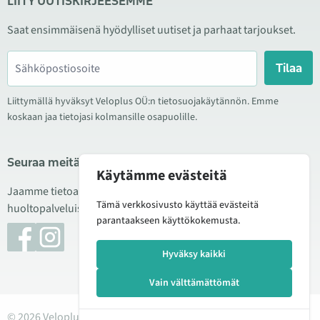
LIITY UUTISKIRJEESEMME
Saat ensimmäisenä hyödylliset uutiset ja parhaat tarjoukset.
Tilaa
Liittymällä hyväksyt Veloplus OÜ:n tietosuojakäytännön. Emme
koskaan jaa tietojasi kolmansille osapuolille.
Seuraa meitä sosiaalisessa mediassa
Käytämme evästeitä
Jaamme tietoa hyvistä tarjouksista, uusista tuotteista ja
Tämä verkkosivusto käyttää evästeitä
huoltopalveluista. Joskus julkaisemme myös tuote-esittelyjä.
parantaakseen käyttökokemusta.
Hyväksy kaikki
Vain välttämättömät
© 2026 Veloplus OÜ. Kaikki oikeudet pidätetään