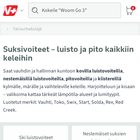
0
Talviurheilulajit
Suksivoiteet – luisto ja pito kaikkiin
keleihin
Saat vauhdin ja hallinnan kuntoon
kovilla luistovoiteilla
,
nestemäisillä luistovoiteilla
,
pitovoiteilla
ja
klistereillä
kylmälle, märälle ja vaihteleville keleille. Harjoitteluun ja kisaan
– valikoima kattaa tärkeät lämpötila-alueet ja lumityypit.
Luotetut merkit: Vauhti, Toko, Swix, Start, Solda, Rex, Red
Creek.
Nestemäiset suksien
Ski luistovoiteet