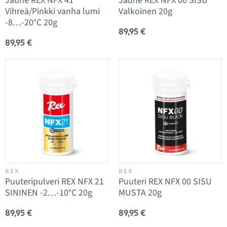
Jauhe REX NFX 41
Jauhe REX NFX 00 SISU
Vihreä/Pinkki vanha lumi
Valkoinen 20g
-8…-20°C 20g
89,95 €
89,95 €
REX
REX
Puuteripulveri REX NFX 21
Puuteri REX NFX 00 SISU
SININEN -2…-10°C 20g
MUSTA 20g
89,95 €
89,95 €