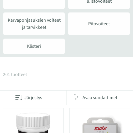
luistovoiteet
Karvapohjasuksien voiteet
Pitovoiteet
ja tarvikkeet
Klisteri
Tuotteet kategoriassa Suksivoiteet
201 tuotteet
Järjestys
Avaa suodattimet