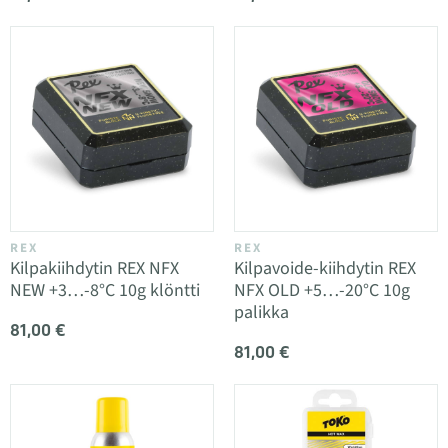
REX
REX
Kilpakiihdytin REX NFX
Kilpavoide-kiihdytin REX
NEW +3…-8°C 10g klöntti
NFX OLD +5…-20°C 10g
palikka
81,00 €
81,00 €