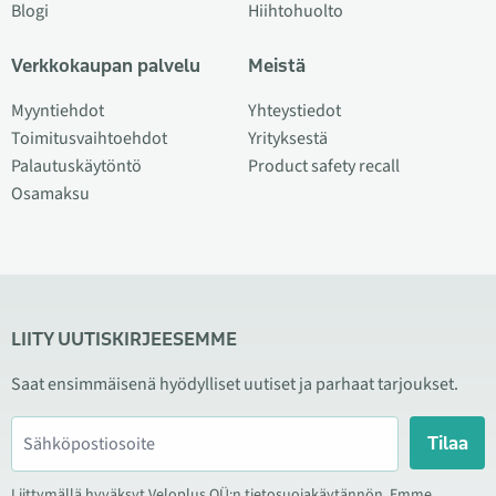
Blogi
Hiihtohuolto
Verkkokaupan palvelu
Meistä
Myyntiehdot
Yhteystiedot
Toimitusvaihtoehdot
Yrityksestä
Palautuskäytöntö
Product safety recall
Osamaksu
LIITY UUTISKIRJEESEMME
Saat ensimmäisenä hyödylliset uutiset ja parhaat tarjoukset.
Tilaa
Liittymällä hyväksyt Veloplus OÜ:n tietosuojakäytännön. Emme