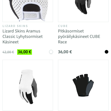
LIZARD SKINS
CUBE
Lizard Skins Aramus
Pitkäsormiset
Classic Lyhytsormiset
pyöräilykäsineet CUBE
Käsineet
Race
36,00 €
36,00 €
42,00 €