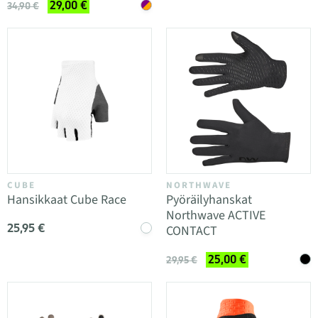
29,00 €
34,90 €
CUBE
NORTHWAVE
Hansikkaat Cube Race
Pyöräilyhanskat
Northwave ACTIVE
25,95 €
CONTACT
25,00 €
29,95 €