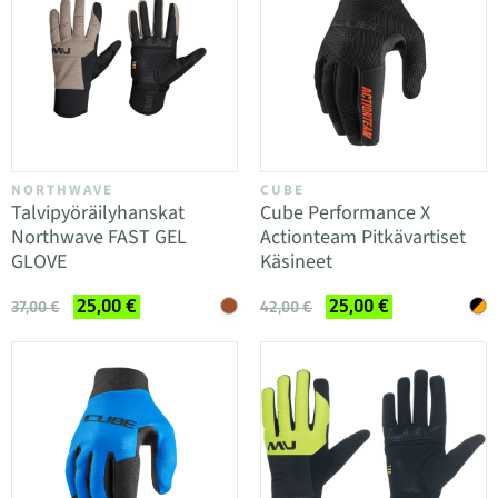
NORTHWAVE
CUBE
Talvipyöräilyhanskat
Cube Performance X
Northwave FAST GEL
Actionteam Pitkävartiset
GLOVE
Käsineet
25,00 €
25,00 €
37,00 €
42,00 €