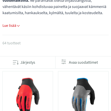
vuodenaikoina.
Ne parantavat otetta ohjaustangosta,
vähentävät käsiin kohdistuvaa painetta ja suojaavat kämmeniä
kaatumisilta, hankaukselta, kylmältä, tuulelta ja kosteudelta.
Lue lisää
Tuotteet kategoriassa Pyöräilyhanskat
64 tuotteet
Järjestys
Avaa suodattimet