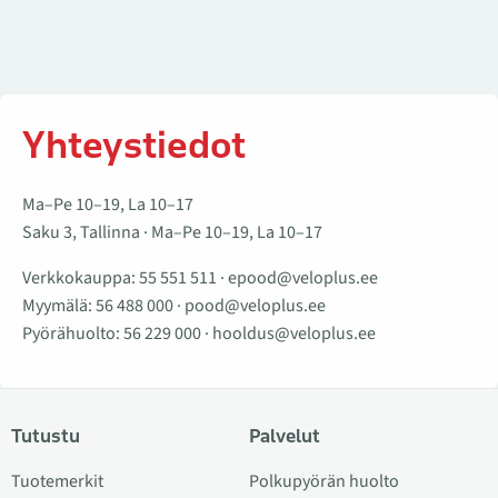
Yhteystiedot
Ma–Pe 10–19, La 10–17
Saku 3, Tallinna · Ma–Pe 10–19, La 10–17
Verkkokauppa:
55 551 511
·
epood@veloplus.ee
Myymälä:
56 488 000
·
pood@veloplus.ee
Pyörähuolto:
56 229 000
·
hooldus@veloplus.ee
Tutustu
Palvelut
Tuotemerkit
Polkupyörän huolto