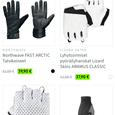
NORTHWAVE
LIZARD SKINS
Northwave FAST ARCTIC
Lyhytsormiset
Talvikeineet
pyöräilyhanskat Lizard
Skins ARAMUS CLASSIC
39,90 €
52,00 €
37,90 €
42,00 €