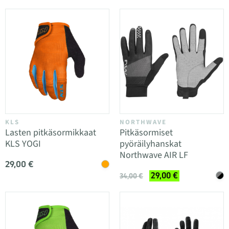
KLS
NORTHWAVE
Lasten pitkäsormikkaat
Pitkäsormiset
KLS YOGI
pyöräilyhanskat
Northwave AIR LF
29,00 €
29,00 €
34,00 €