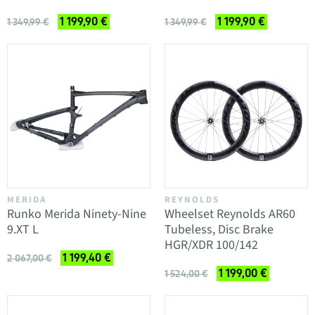
1 199,90 €
1 199,90 €
1 349,99 €
1 349,99 €
MERIDA
REYNOLDS
Runko Merida Ninety-Nine
Wheelset Reynolds AR60
9.XT L
Tubeless, Disc Brake
HGR/XDR 100/142
1 199,40 €
2 067,00 €
1 199,00 €
1 524,00 €