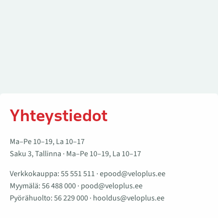
Yhteystiedot
Ma–Pe 10–19, La 10–17
Saku 3, Tallinna · Ma–Pe 10–19, La 10–17
Verkkokauppa:
55 551 511
·
epood@veloplus.ee
Myymälä:
56 488 000
·
pood@veloplus.ee
Pyörähuolto:
56 229 000
·
hooldus@veloplus.ee