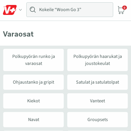
0
Varaosat
Polkupyörän runko ja
Polkupyörän haarukat ja
varaosat
joustokeulat
Ohjaustanko ja gripit
Satulat ja satulatolpat
Kiekot
Vanteet
Navat
Groupsets