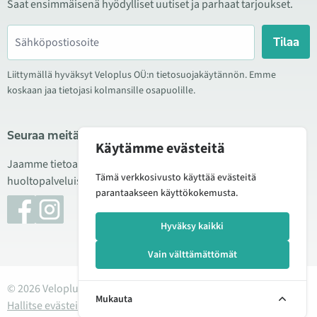
Saat ensimmäisenä hyödylliset uutiset ja parhaat tarjoukset.
Tilaa
Liittymällä hyväksyt Veloplus OÜ:n tietosuojakäytännön. Emme
koskaan jaa tietojasi kolmansille osapuolille.
Seuraa meitä sosiaalisessa mediassa
Käytämme evästeitä
Jaamme tietoa hyvistä tarjouksista, uusista tuotteista ja
Tämä verkkosivusto käyttää evästeitä
huoltopalveluista. Joskus julkaisemme myös tuote-esittelyjä.
parantaakseen käyttökokemusta.
Hyväksy kaikki
Vain välttämättömät
© 2026 Veloplus OÜ. Kaikki oikeudet pidätetään
Mukauta
Hallitse evästeitä