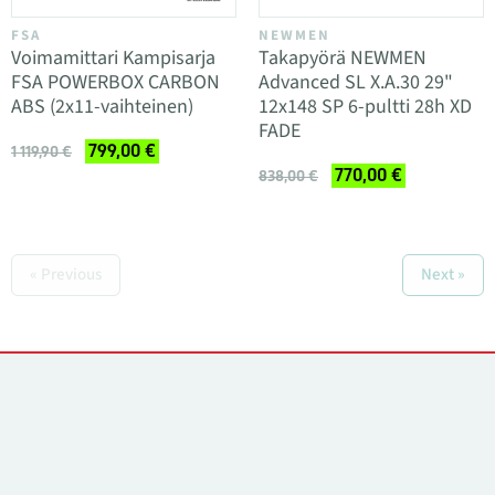
FSA
NEWMEN
Voimamittari Kampisarja
Takapyörä NEWMEN
FSA POWERBOX CARBON
Advanced SL X.A.30 29"
ABS (2x11-vaihteinen)
12x148 SP 6-pultti 28h XD
FADE
799,00 €
1 119,90 €
770,00 €
838,00 €
« Previous
Next »
Yhteystiedot