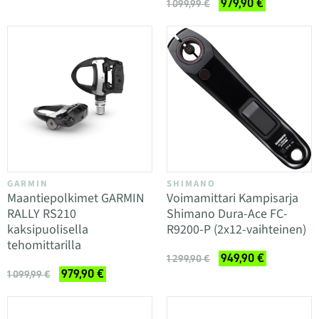
979,90 €
1 099,99 €
GARMIN
SHIMANO
Maantiepolkimet GARMIN
Voimamittari Kampisarja
RALLY RS210
Shimano Dura-Ace FC-
kaksipuolisella
R9200-P (2x12-vaihteinen)
tehomittarilla
949,90 €
1 299,90 €
979,90 €
1 099,99 €