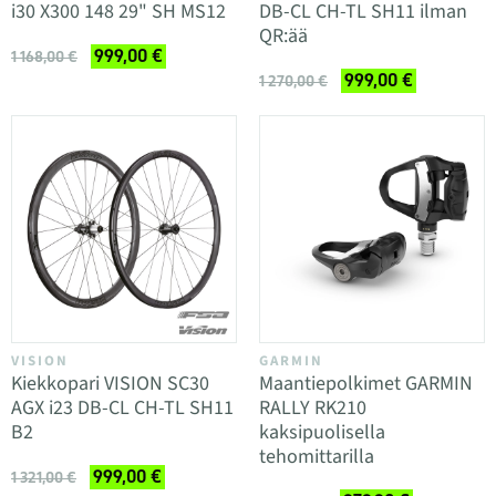
i30 X300 148 29" SH MS12
DB-CL CH-TL SH11 ilman
QR:ää
999,00 €
1 168,00 €
999,00 €
1 270,00 €
VISION
GARMIN
Kiekkopari VISION SC30
Maantiepolkimet GARMIN
AGX i23 DB-CL CH-TL SH11
RALLY RK210
B2
kaksipuolisella
tehomittarilla
999,00 €
1 321,00 €