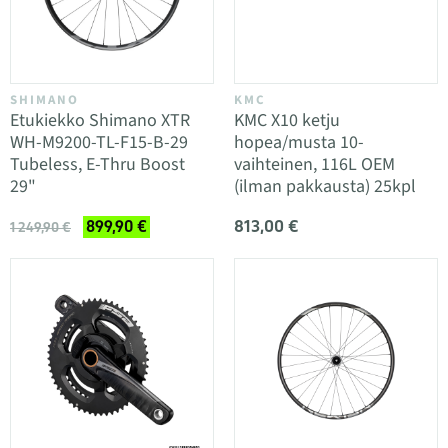
SHIMANO
KMC
Etukiekko Shimano XTR
KMC X10 ketju
WH-M9200-TL-F15-B-29
hopea/musta 10-
Tubeless, E-Thru Boost
vaihteinen, 116L OEM
29"
(ilman pakkausta) 25kpl
813,00 €
899,90 €
1 249,90 €