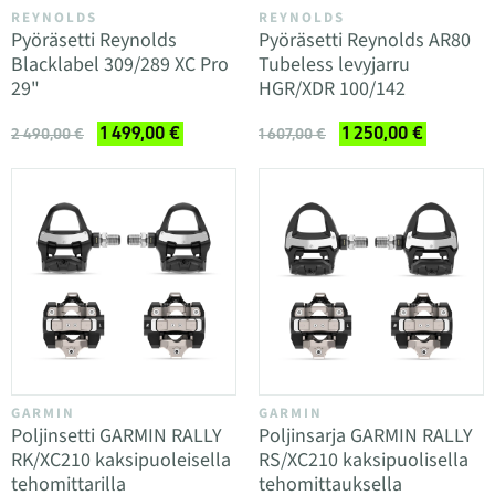
REYNOLDS
REYNOLDS
Pyöräsetti Reynolds
Pyöräsetti Reynolds AR80
Blacklabel 309/289 XC Pro
Tubeless levyjarru
29"
HGR/XDR 100/142
1 499,00 €
1 250,00 €
2 490,00 €
1 607,00 €
GARMIN
GARMIN
Poljinsetti GARMIN RALLY
Poljinsarja GARMIN RALLY
RK/XC210 kaksipuoleisella
RS/XC210 kaksipuolisella
tehomittarilla
tehomittauksella