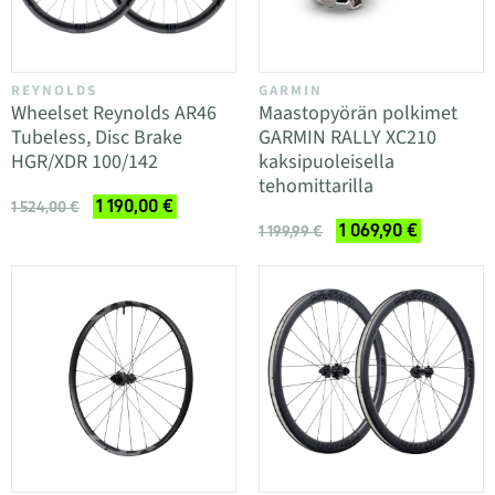
REYNOLDS
GARMIN
Wheelset Reynolds AR46
Maastopyörän polkimet
Tubeless, Disc Brake
GARMIN RALLY XC210
HGR/XDR 100/142
kaksipuoleisella
tehomittarilla
1 190,00 €
1 524,00 €
1 069,90 €
1 199,99 €