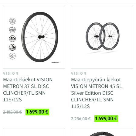
VISION
VISION
Maantiekiekot VISION
Maantiepyörän kiekot
METRON 37 SL DISC
VISION METRON 45 SL
CLINCHER/TL SMN
Silver Edition DISC
11S/12S
CLINCHER/TL SMN
11S/12S
1 699,00 €
2 185,00 €
1 699,00 €
2 236,00 €