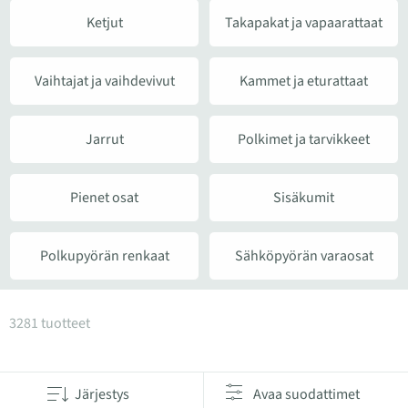
Ketjut
Takapakat ja vapaarattaat
Vaihtajat ja vaihdevivut
Kammet ja eturattaat
Jarrut
Polkimet ja tarvikkeet
Pienet osat
Sisäkumit
Polkupyörän renkaat
Sähköpyörän varaosat
Tuotteet kategoriassa Varaosat
3281 tuotteet
Järjestys
Avaa suodattimet