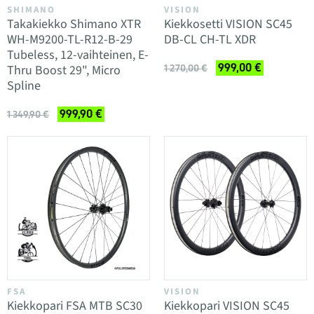
SHIMANO
VISION
Takakiekko Shimano XTR
Kiekkosetti VISION SC45
WH-M9200-TL-R12-B-29
DB-CL CH-TL XDR
Tubeless, 12-vaihteinen, E-
999,00 €
Thru Boost 29", Micro
1 270,00 €
Spline
999,90 €
1 349,90 €
FSA
VISION
Kiekkopari FSA MTB SC30
Kiekkopari VISION SC45