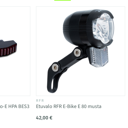
RFR
ro-E HPA BES3
Etuvalo RFR E-Bike E 80 musta
42,00 €