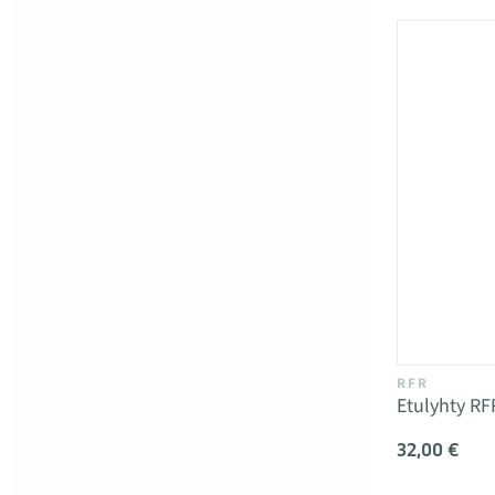
RFR
Etulyhty RF
32,00 €