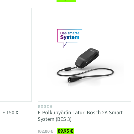
BOSCH
-E 150 X-
E-Polkupyörän Laturi Bosch 2A Smart
System (BES 3)
89,95 €
102,00 €