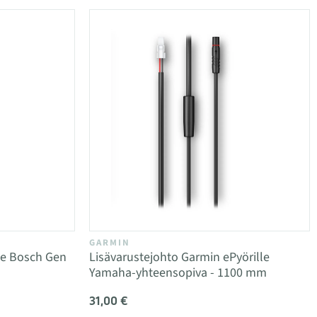
GARMIN
le Bosch Gen
Lisävarustejohto Garmin ePyörille
Yamaha-yhteensopiva - 1100 mm
31,00 €