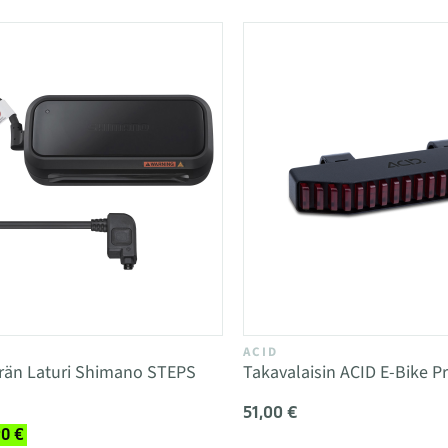
ACID
rän Laturi Shimano STEPS
Takavalaisin ACID E-Bike P
51,00 €
90 €