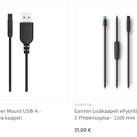
GARMIN
er Mount USB-A -
Garmin Lisäkaapeli ePyöril
a kaapeli
3 Yhteensopiva - 1100 mm
31,00 €