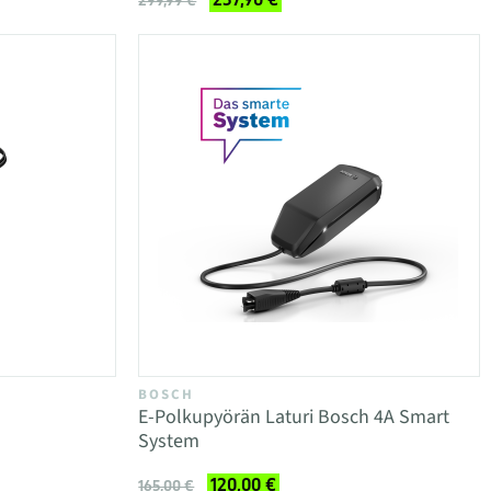
299,99 €
BOSCH
E-Polkupyörän Laturi Bosch 4A Smart
System
120,00 €
165,00 €