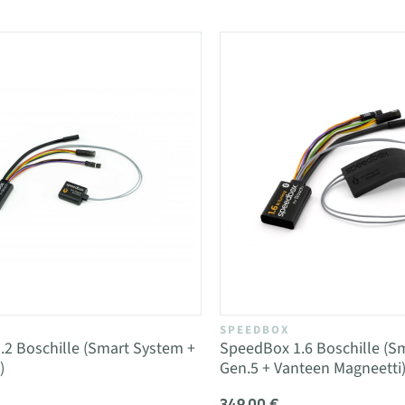
SPEEDBOX
2 Boschille (Smart System +
SpeedBox 1.6 Boschille (S
)
Gen.5 + Vanteen Magneetti
349,00 €