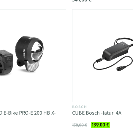
BOSCH
D E-Bike PRO-E 200 HB X-
CUBE Bosch -laturi 4A
139,00 €
158,00 €