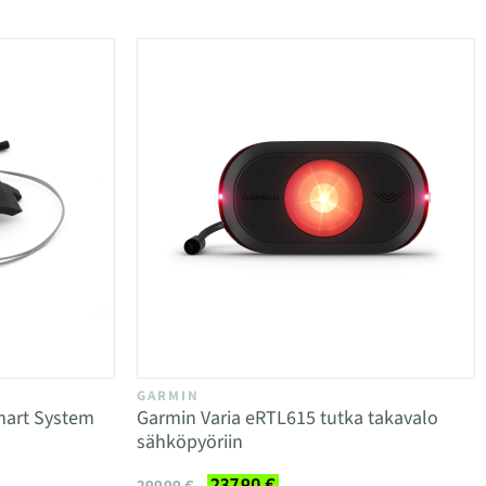
GARMIN
mart System
Garmin Varia eRTL615 tutka takavalo
)
sähköpyöriin
237,90 €