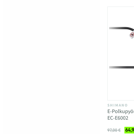
SHIMANO
E-Polkupyö
EC-E6002
64,
97,00 €