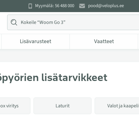
Myymälä: 56 488 000
pood@veloplus.ee
Lisävarusteet
Vaatteet
pyörien lisätarvikkeet
x viritys
Laturit
Valot ja kaapeli
 kategoriassa Sähköpyörien lisätarvikkeet