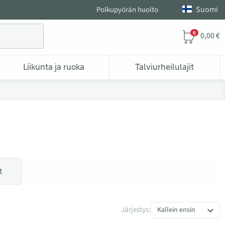
Suomi
Polkupyörän huolto
0
0,00 €
Liikunta ja ruoka
Talviurheilulajit
t
Järjestys:
Kallein ensin