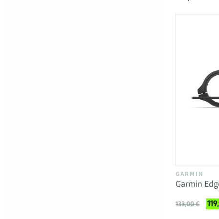
GARMIN
Garmin Edg
119
133,00 €