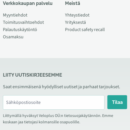
Verkkokaupan palvelu
Meistä
Myyntiehdot
Yhteystiedot
Toimitusvaihtoehdot
Yrityksestä
Palautuskäytöntö
Product safety recall
Osamaksu
LIITY UUTISKIRJEESEMME
Saat ensimmäisenä hyödylliset uutiset ja parhaat tarjoukset.
Tilaa
Liittymällä hyväksyt Veloplus OÜ:n tietosuojakäytännön. Emme
koskaan jaa tietojasi kolmansille osapuolille.