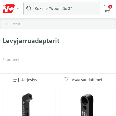
0
Jarrut
Levyjarruadapterit
Tuotteet kategoriassa Levyjarruadapterit
5 tuotteet
Järjestys
Avaa suodattimet