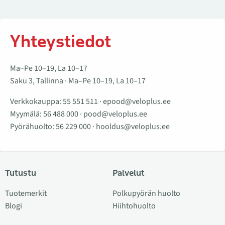
Yhteystiedot
Ma–Pe 10–19, La 10–17
Saku 3, Tallinna · Ma–Pe 10–19, La 10–17
Verkkokauppa:
55 551 511
·
epood@veloplus.ee
Myymälä:
56 488 000
·
pood@veloplus.ee
Pyörähuolto:
56 229 000
·
hooldus@veloplus.ee
Tutustu
Palvelut
Tuotemerkit
Polkupyörän huolto
Blogi
Hiihtohuolto