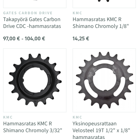
GATES CARBON DRIVE
KMC
Takapyörä Gates Carbon
Hammasratas KMC R
Drive CDC -hammasratas
Shimano Chromoly 1/8"
97,00 € - 104,00 €
14,25 €
KMC
KMC
Hammasratas KMC R
Yksinopeusrattaan
Shimano Chromoly 3/32"
Velosteel 19T 1/2" x 1/8"
hammasratas