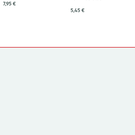
7,95 €
5,45 €
Yhteystiedot