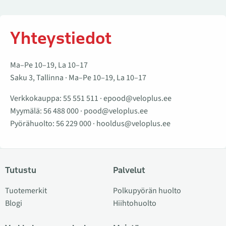
Yhteystiedot
Ma–Pe 10–19, La 10–17
Saku 3, Tallinna · Ma–Pe 10–19, La 10–17
Verkkokauppa:
55 551 511
·
epood@veloplus.ee
Myymälä:
56 488 000
·
pood@veloplus.ee
Pyörähuolto:
56 229 000
·
hooldus@veloplus.ee
Tutustu
Palvelut
Tuotemerkit
Polkupyörän huolto
Blogi
Hiihtohuolto