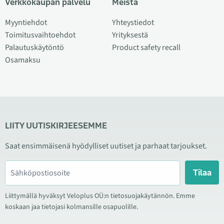
Verkkokaupan palvelu
Meistä
Myyntiehdot
Yhteystiedot
Toimitusvaihtoehdot
Yrityksestä
Palautuskäytöntö
Product safety recall
Osamaksu
LIITY UUTISKIRJEESEMME
Saat ensimmäisenä hyödylliset uutiset ja parhaat tarjoukset.
Tilaa
Liittymällä hyväksyt Veloplus OÜ:n tietosuojakäytännön. Emme
koskaan jaa tietojasi kolmansille osapuolille.