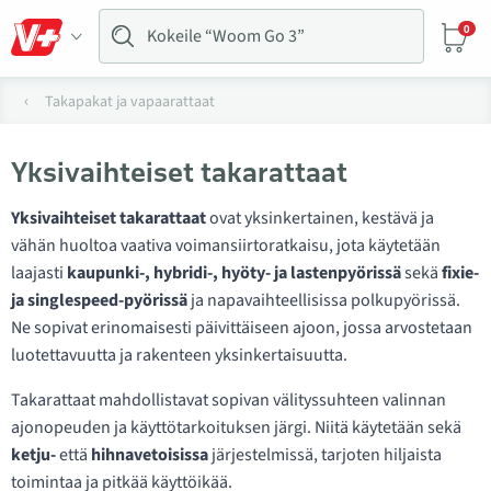
0
Takapakat ja vapaarattaat
Yksivaihteiset takarattaat
Yksivaihteiset takarattaat
ovat yksinkertainen, kestävä ja
vähän huoltoa vaativa voimansiirtoratkaisu, jota käytetään
laajasti
kaupunki-, hybridi-, hyöty- ja lastenpyörissä
sekä
fixie-
ja singlespeed-pyörissä
ja napavaihteellisissa polkupyörissä.
Ne sopivat erinomaisesti päivittäiseen ajoon, jossa arvostetaan
luotettavuutta ja rakenteen yksinkertaisuutta.
Takarattaat mahdollistavat sopivan välityssuhteen valinnan
ajonopeuden ja käyttötarkoituksen järgi. Niitä käytetään sekä
ketju-
että
hihnavetoisissa
järjestelmissä, tarjoten hiljaista
toimintaa ja pitkää käyttöikää.