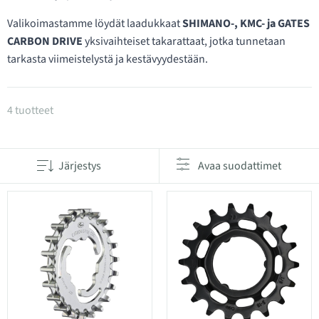
Valikoimastamme löydät laadukkaat
SHIMANO-, KMC- ja GATES
CARBON DRIVE
yksivaihteiset takarattaat, jotka tunnetaan
tarkasta viimeistelystä ja kestävyydestään.
Tuotteet kategoriassa 1-vaihteiset hammasrattat
4 tuotteet
Järjestys
Avaa suodattimet