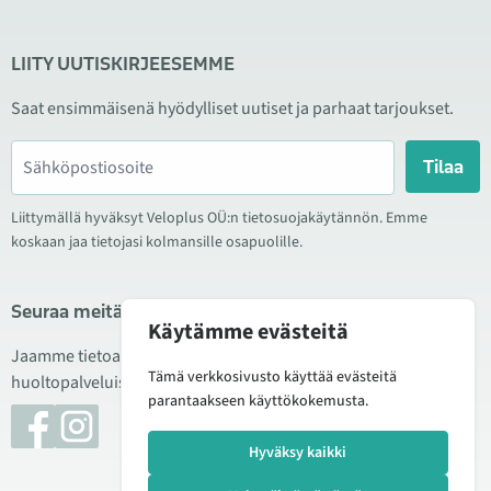
LIITY UUTISKIRJEESEMME
Saat ensimmäisenä hyödylliset uutiset ja parhaat tarjoukset.
Tilaa
Liittymällä hyväksyt Veloplus OÜ:n tietosuojakäytännön. Emme
koskaan jaa tietojasi kolmansille osapuolille.
Seuraa meitä sosiaalisessa mediassa
Käytämme evästeitä
Jaamme tietoa hyvistä tarjouksista, uusista tuotteista ja
Tämä verkkosivusto käyttää evästeitä
huoltopalveluista. Joskus julkaisemme myös tuote-esittelyjä.
parantaakseen käyttökokemusta.
Hyväksy kaikki