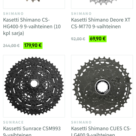
SHIMANO
SHIMANO
Kasetti Shimano CS-
Kasetti Shimano Deore XT
HG400-9 9-vaihteinen (10
CS-M770 9-vaihteinen
kpl sarja)
69,90 €
92,00 €
179,90 €
244,00 €
SUNRACE
SHIMANO
Kassetti Sunrace CSM993
Kasetti Shimano CUES CS-
9-vaihteinen
LG400 9-vaihteinen