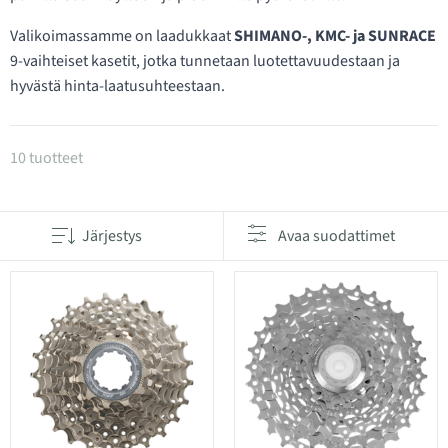
Valikoimassamme on laadukkaat
SHIMANO-, KMC- ja SUNRACE
9-vaihteiset kasetit, jotka tunnetaan luotettavuudestaan ja
hyvästä hinta-laatusuhteestaan.
Tuotteet kategoriassa Takapakat 9-vaihteiset
10 tuotteet
Järjestys
Avaa suodattimet