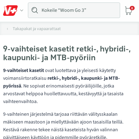
0
Takapakat ja vapaarattaat
9-vaihteiset kasetit retki-, hybridi-,
kaupunki- ja MTB-pyöriin
9-vaihteiset kasetit
ovat luotettava ja yleisesti käytetty
voimansiirtoratkaisu
retki-, hybridi-, kaupunki- ja MTB-
pyörissä
. Ne sopivat erinomaisesti pyöräilijöille, jotka
arvostavat helppoa huollettavuutta, kestävyyttä ja tasaista
vaihteenvaihtoa.
9-vaihteinen järjestelmä tarjoaa riittävän välitysskaalan
mäkiseen maastoon ja miellyttävään ajoon tasaisilla teillä.
Kestävä rakenne tekee näistä kaseteista hyvän valinnan
päivittäiseen käyttöön ja pidemmille pyöräretkille.