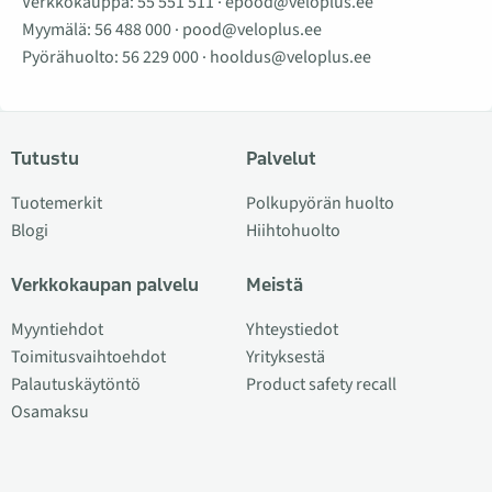
Verkkokauppa:
55 551 511
·
epood@veloplus.ee
Myymälä:
56 488 000
·
pood@veloplus.ee
Pyörähuolto:
56 229 000
·
hooldus@veloplus.ee
Tutustu
Palvelut
Tuotemerkit
Polkupyörän huolto
Blogi
Hiihtohuolto
Verkkokaupan palvelu
Meistä
Myyntiehdot
Yhteystiedot
Toimitusvaihtoehdot
Yrityksestä
Palautuskäytöntö
Product safety recall
Osamaksu