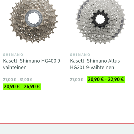
SHIMANO
SHIMANO
Kasetti Shimano HG400 9-
Kasetti Shimano Altus
vaihteinen
HG201 9-vaihteinen
20,90 € - 22,90 €
27,00 € - 31,00 €
27,00 €
20,90 € - 24,90 €
Yhteystiedot