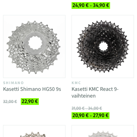
24,90 € - 34,90 €
SHIMANO
KMC
Kasetti Shimano HG50 9s
Kasetti KMC React 9-
vaihteinen
22,90 €
32,00 €
31,00 € - 34,00 €
20,90 € - 27,90 €