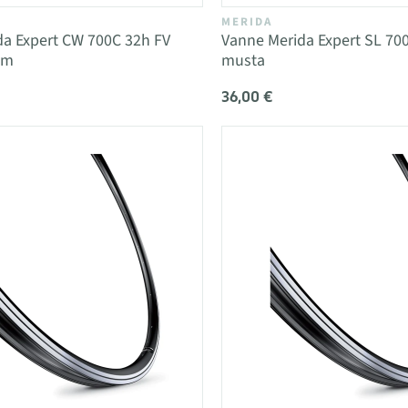
MERIDA
da Expert CW 700C 32h FV
Vanne Merida Expert SL 70
mm
musta
36,00 €