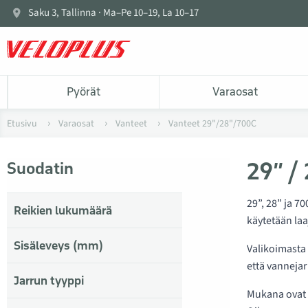
Saku 3, Tallinna · Ma–Pe 10–19, La 10–17
Pyörät
Varaosat
Etusivu
Varaosat
Vanteet
Vanteet 29"/28"/700C
29” /
Suodatin
29”, 28” ja 7
Reikien lukumäärä
käytetään laa
Sisäleveys (mm)
Valikoimasta
että vannejar
Jarrun tyyppi
Mukana ovat 