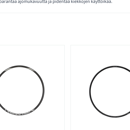
parantaa ajomukavuutta ja pidentää kiekkojen käyttöikää.
 kategoriassa Vanteet 29"/28"/700C