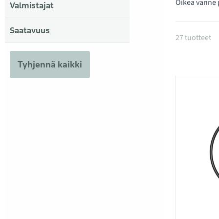
Oikea vanne 
Valmistajat
Saatavuus
Tuotteet
27 tuotteet
Tyhjennä kaikki