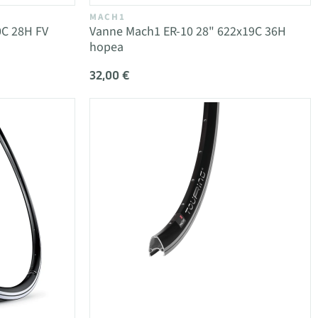
MACH1
0C 28H FV
Vanne Mach1 ER-10 28" 622x19C 36H
hopea
32,00 €