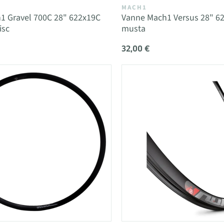
MACH1
1 Gravel 700C 28" 622x19C
Vanne Mach1 Versus 28" 6
isc
musta
32,00 €