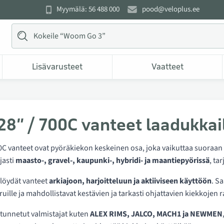
Myymälä: 56 488 000
pood@veloplus.ee
Lisävarusteet
Vaatteet
 28” / 700C vanteet laadukkai
00C vanteet ovat pyöräkiekon keskeinen osa, joka vaikuttaa suoraan
jasti
maasto-, gravel-, kaupunki-, hybridi- ja maantiepyörissä
, ta
 löydät vanteet
arkiajoon, harjoitteluun ja aktiiviseen käyttöön
. Sa
ruille ja mahdollistavat kestävien ja tarkasti ohjattavien kiekkojen
tunnetut valmistajat kuten
ALEX RIMS, JALCO, MACH1 ja NEWMEN