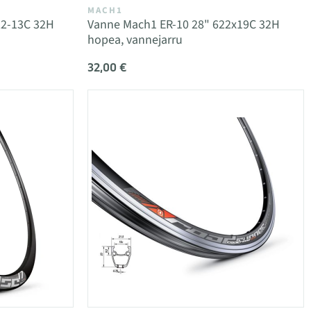
MACH1
22-13C 32H
Vanne Mach1 ER-10 28" 622x19C 32H
hopea, vannejarru
32,00 €