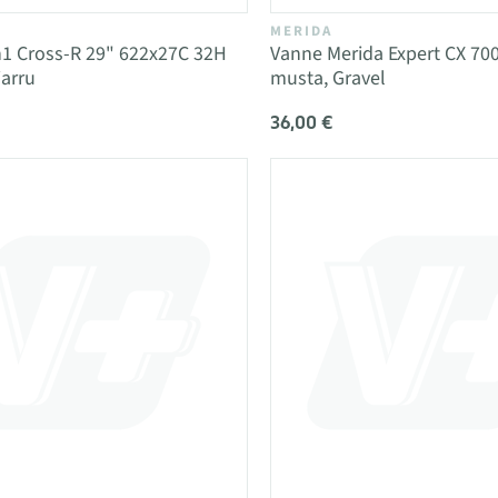
MERIDA
1 Cross-R 29" 622x27C 32H
Vanne Merida Expert CX 70
jarru
musta, Gravel
36,00 €