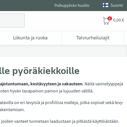
Suomi
Polkupyörän huolto
0
0,00 €
Liikunta ja ruoka
Talviurheilulajit
lle pyöräkiekkoille
ajotuntumaan, kestävyyteen ja vakauteen
. Näitä vannetyyppejä
rjoten hyvän tasapainon painon ja lujuuden välillä.
atavilla on eri levyisiä ja profiilisia malleja, jotka sopivat sekä levy-
 rakentamisen.
, joiden vanteet tunnetaan laadustaan ja pitkästä käyttöiästään.