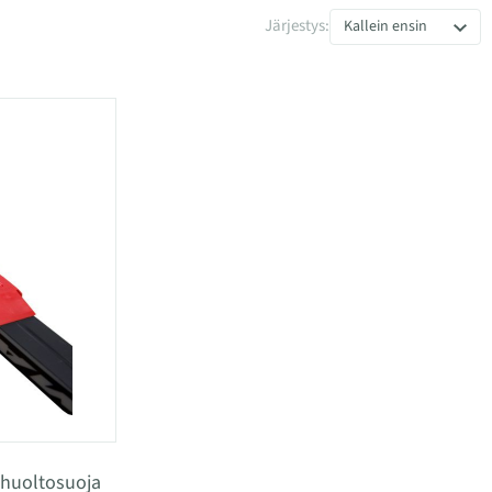
tuet
Järjestys:
Kallein ensin
 huoltosuoja