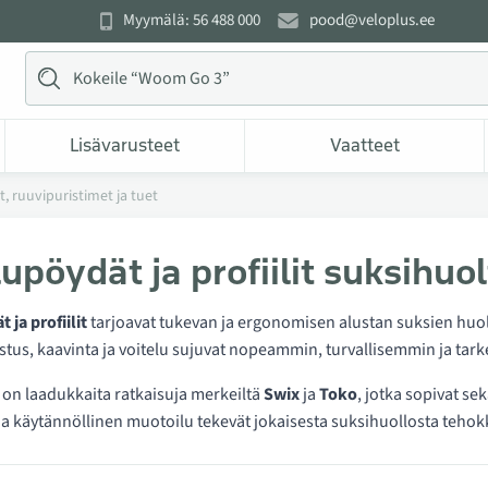
Myymälä: 56 488 000
pood@veloplus.ee
Lisävarusteet
Vaatteet
 ruuvipuristimet ja tuet
lupöydät ja profiilit suksihuo
 ja profiilit
tarjoavat tukevan ja ergonomisen alustan suksien huolt
stus, kaavinta ja voitelu sujuvat nopeammin, turvallisemmin ja ta
 on laadukkaita ratkaisuja merkeiltä
Swix
ja
Toko
, jotka sopivat sek
ja käytännöllinen muotoilu tekevät jokaisesta suksihuollosta teh