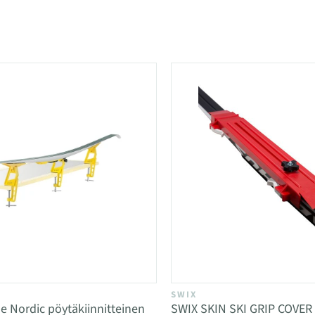
 kategoriassa Vahapöydät, ruuvipuristimet ja 
SWIX
se Nordic pöytäkiinnitteinen
SWIX SKIN SKI GRIP COVER