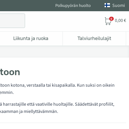
Suomi
Polkupyörän huolto
0
0,00 €
Liikunta ja ruoka
Talviurheilulajit
ltoon
oon kotona, verstaalla tai kisapaikalla. Kun suksi on oikein
rkemmin.
ä harrastajille että vaativille huoltajille. Säädettävät profiilit,
okkaamman ja miellyttävämmän.