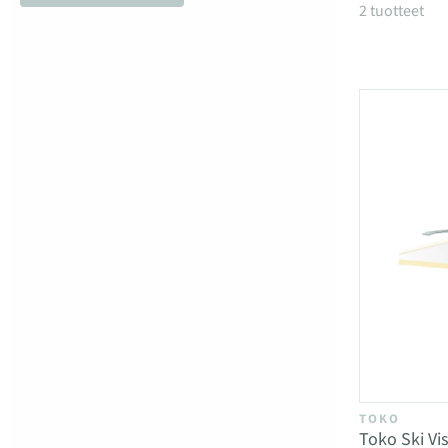
Tuotteet
2 tuotteet
TOKO
Toko Ski Vi