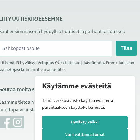
LIITY UUTISKIRJEESEMME
Saat ensimmäisenä hyödylliset uutiset ja parhaat tarjoukset.
Tilaa
Liittymällä hyväksyt Veloplus OÜ:n tietosuojakäytännön. Emme koskaan
jaa tietojasi kolmansille osapuolille.
Käytämme evästeitä
Seuraa meitä sosiaalisessa mediassa
Tämä verkkosivusto käyttää evästeitä
Jaamme tietoa hyvistä tarjouksista, uusista tuotteista ja
parantaakseen käyttökokemusta.
huoltopalveluista. Joskus julkaisemme myös tuote-esittelyjä.
Hyväksy kaikki
Vain välttämättömät