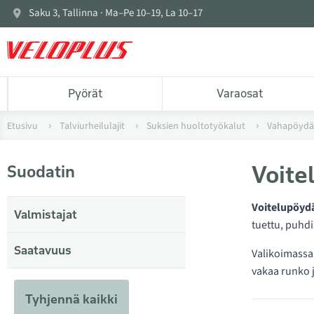
Saku 3, Tallinna · Ma–Pe 10–19, La 10–17
Pyörät
Varaosat
Etusivu
Talviurheilulajit
Suksien huoltotyökalut
Vahapöydät,
Voite
Suodatin
Voitelupöydät
Valmistajat
tuettu, puhdi
Saatavuus
Valikoimassa
vakaa runko 
Tyhjennä kaikki