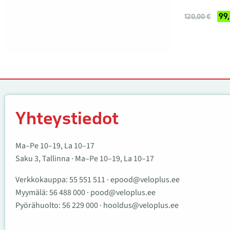
99
120,00 €
Yhteystiedot
Yhteystiedot
Ma–Pe 10–19, La 10–17
Saku 3, Tallinna · Ma–Pe 10–19, La 10–17
Verkkokauppa:
55 551 511
·
epood@veloplus.ee
Myymälä:
56 488 000
·
pood@veloplus.ee
Pyörähuolto:
56 229 000
·
hooldus@veloplus.ee