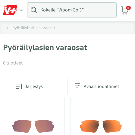
0
Pyöräilylasit ja varaosat
Pyöräilylasien varaosat
Tuotteet kategoriassa Pyöräilylasien varaosat
6 tuotteet
Järjestys
Avaa suodattimet