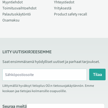
Myyntiehdot
Yhteystiedot
Toimitusvaihtoehdot
Yrityksestä
Palautuskäytöntö
Product safety recall
Osamaksu
LIITY UUTISKIRJEESEMME
Saat ensimmäisenä hyödylliset uutiset ja parhaat tarjoukset.
Tilaa
Liittymällä hyväksyt Veloplus OÜ:n tietosuojakäytännön. Emme
koskaan jaa tietojasi kolmansille osapuolille.
Seuraa meitä sosiaalisessa mediassa