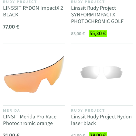
RUDY PROJECT
RUDY PROJECT
LINSSIT RYDON ImpactX 2
Linssit Rudy Project
BLACK
SYNFORM IMPACTX
PHOTOCHROMIC GOLF
77,00 €
55,30 €
83,00 €
MERIDA
RUDY PROJECT
LINSIT Merida Pro Race
Linssit Rudy Project Rydon
Photochromic orange
laser black
31,00 €
29,00 €
42,00 €