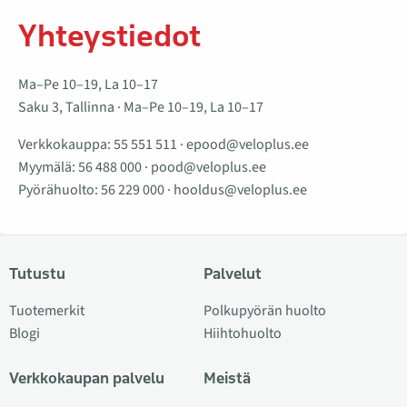
Yhteystiedot
Ma–Pe 10–19, La 10–17
Saku 3, Tallinna · Ma–Pe 10–19, La 10–17
Verkkokauppa:
55 551 511
·
epood@veloplus.ee
Myymälä:
56 488 000
·
pood@veloplus.ee
Pyörähuolto:
56 229 000
·
hooldus@veloplus.ee
Tutustu
Palvelut
Tuotemerkit
Polkupyörän huolto
Blogi
Hiihtohuolto
Verkkokaupan palvelu
Meistä