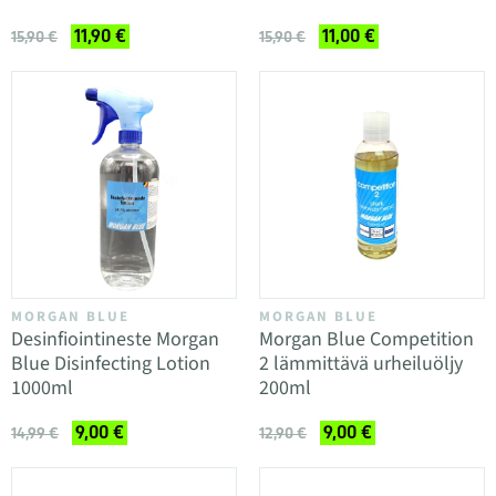
11,90 €
11,00 €
15,90 €
15,90 €
MORGAN BLUE
MORGAN BLUE
Desinfiointineste Morgan
Morgan Blue Competition
Blue Disinfecting Lotion
2 lämmittävä urheiluöljy
1000ml
200ml
9,00 €
9,00 €
14,99 €
12,90 €