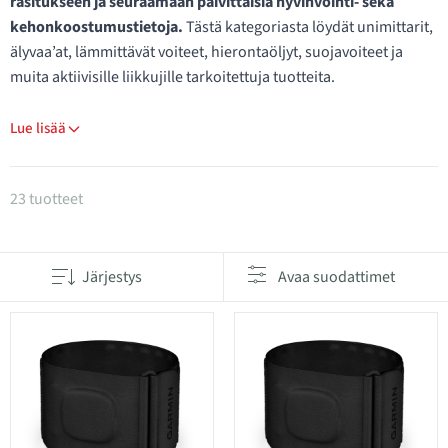
rasitukseen ja seuraamaan päivittäisiä hyvinvointi- sekä
kehonkoostumustietoja.
Tästä kategoriasta löydät unimittarit,
älyvaa’at, lämmittävät voiteet, hierontaöljyt, suojavoiteet ja
muita aktiivisille liikkujille tarkoitettuja tuotteita.
Lue lisää
Tuotteet kategoriassa Vartalonhoito
23 tuotteet
Järjestys
Avaa suodattimet