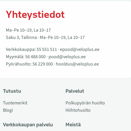
Yhteystiedot
Ma–Pe 10–19, La 10–17
Saku 3, Tallinna · Ma–Pe 10–19, La 10–17
Verkkokauppa:
55 551 511
·
epood@veloplus.ee
Myymälä:
56 488 000
·
pood@veloplus.ee
Pyörähuolto:
56 229 000
·
hooldus@veloplus.ee
Tutustu
Palvelut
Tuotemerkit
Polkupyörän huolto
Blogi
Hiihtohuolto
Verkkokaupan palvelu
Meistä