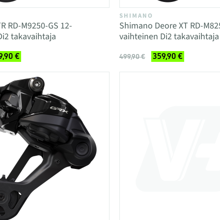
SHIMANO
R RD-M9250-GS 12-
Shimano Deore XT RD-M82
Di2 takavaihtaja
vaihteinen Di2 takavaihtaja
9,90 €
359,90 €
499,90 €