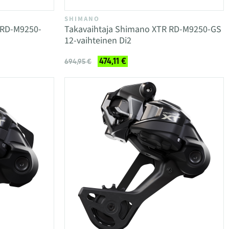
SHIMANO
 RD-M9250-
Takavaihtaja Shimano XTR RD-M9250-GS
12-vaihteinen Di2
474,11 €
694,95 €