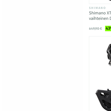
SHIMANO
Shimano XT
vaihteinen 
43
649,90 €