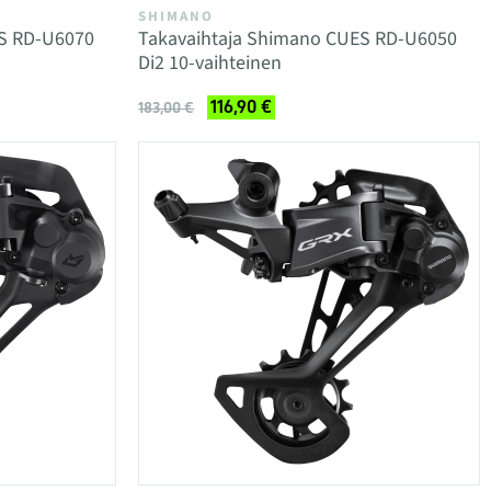
SHIMANO
ES RD-U6070
Takavaihtaja Shimano CUES RD-U6050
Di2 10-vaihteinen
116,90 €
183,00 €