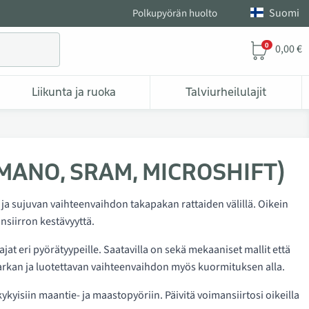
Suomi
Polkupyörän huolto
0
0,00 €
Liikunta ja ruoka
Talviurheilulajit
HIMANO, SRAM, MICROSHIFT)
ja sujuvan vaihteenvaihdon takapakan rattaiden välillä. Oikein
nsiirron kestävyyttä.
 eri pyörätyypeille. Saatavilla on sekä mekaaniset mallit että
tarkan ja luotettavan vaihteenvaihdon myös kuormituksen alla.
kyisiin maantie- ja maastopyöriin. Päivitä voimansiirtosi oikeilla