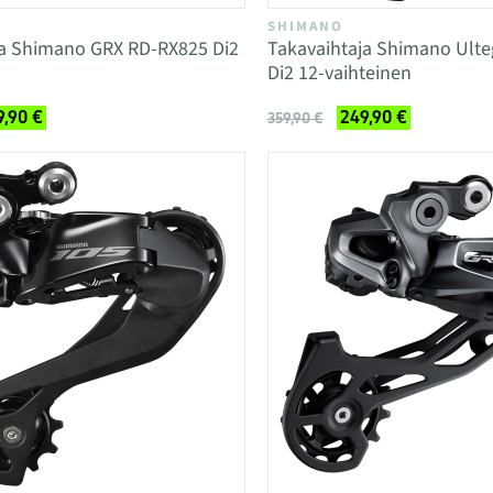
SHIMANO
ja Shimano GRX RD-RX825 Di2
Takavaihtaja Shimano Ult
Di2 12-vaihteinen
9,90 €
249,90 €
359,90 €