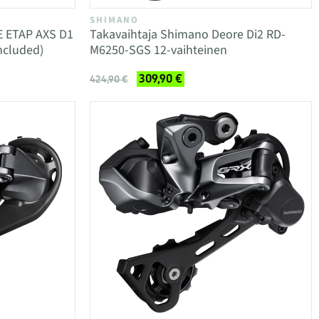
SHIMANO
E ETAP AXS D1
Taka­vaihtaja Shimano Deore Di2 RD-
ncluded)
M6250-SGS 12-vaihteinen
309,90 €
424,90 €