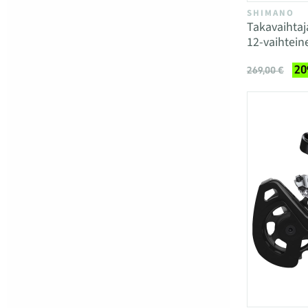
SHIMANO
Takavaihta
12-vaihtein
20
269,00 €