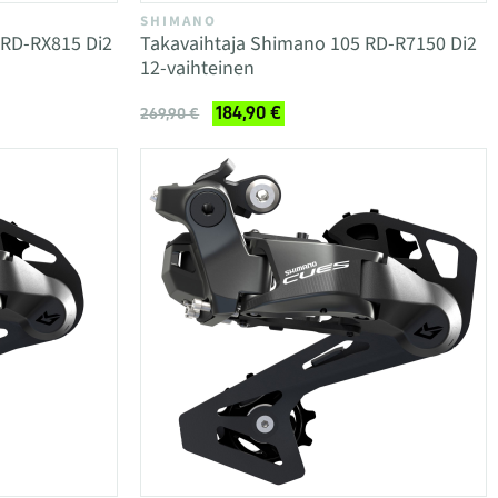
SHIMANO
 RD-RX815 Di2
Takavaihtaja Shimano 105 RD-R7150 Di2
12-vaihteinen
184,90 €
269,90 €