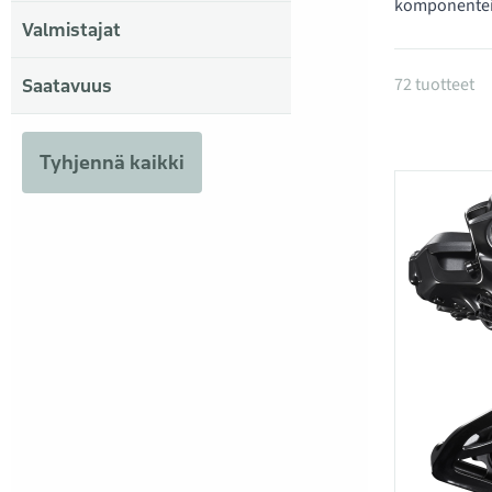
komponenteil
Valmistajat
Tuotteet
72 tuotteet
Saatavuus
Tyhjennä kaikki