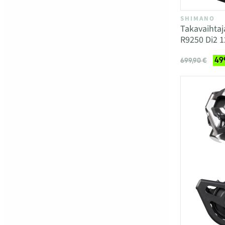
SHIMANO
Takavaihta
R9250 Di2 1
49
699,90 €