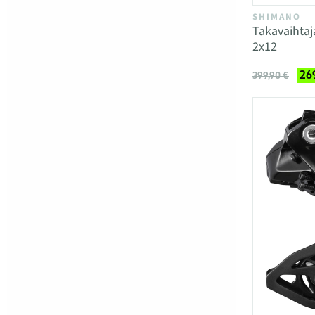
SHIMANO
Takavaihta
2x12
26
399,90 €