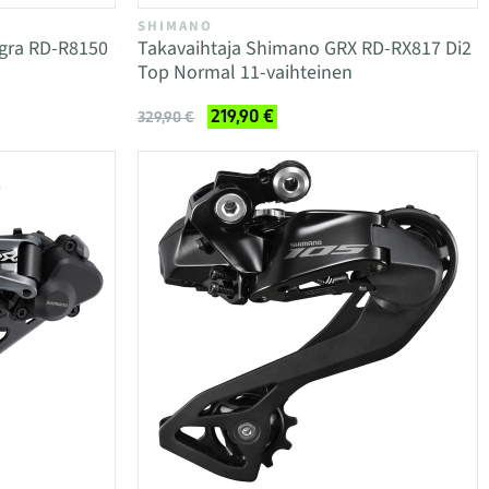
SHIMANO
egra RD-R8150
Takavaihtaja Shimano GRX RD-RX817 Di2
Top Normal 11-vaihteinen
219,90 €
329,90 €