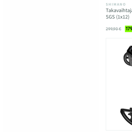
SHIMANO
Takavaihta
SGS (1x12)
17
299,90 €