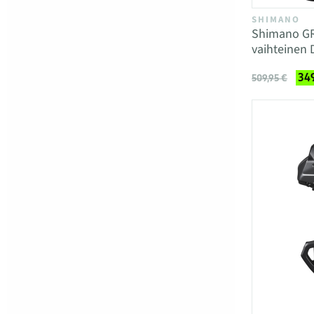
SHIMANO
Shimano GR
vaihteinen 
349
509,95 €