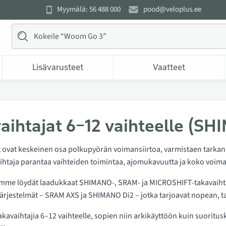
Myymälä: 56 488 000
pood@veloplus.ee
Lisävarusteet
Vaatteet
aihtajat 6–12 vaihteelle (S
 ovat keskeinen osa polkupyörän voimansiirtoa, varmistaen tarkan 
aihtaja parantaa vaihteiden toimintaa, ajomukavuutta ja koko voima
mme löydät laadukkaat SHIMANO-, SRAM- ja MICROSHIFT-takavaihtajat
järjestelmät – SRAM AXS ja SHIMANO Di2 – jotka tarjoavat nopean, 
avaihtajia 6–12 vaihteelle, sopien niin arkikäyttöön kuin suoritusky