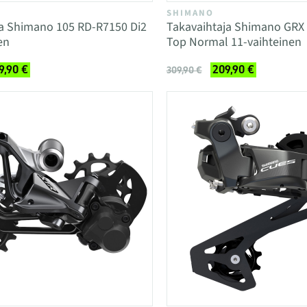
SHIMANO
ja Shimano 105 RD-R7150 Di2
Takavaihtaja Shimano GRX
en
Top Normal 11-vaihteinen
9,90 €
209,90 €
309,90 €