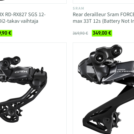
SRAM
X RD-RX827 SGS 12-
Rear derailleur Sram FORC
Di2-takav vaihtaja
max 33T 12s (Battery Not I
,90 €
349,00 €
369,90 €