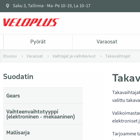
Saku 3, Tallinna · Ma–Pe 10–19, La 10–17
Pyörät
Varaosat
Etusivu
Varaosat
Vaihtajat ja vaihdevivut
Takavaihtajat
Takav
Suodatin
Takavaihtajat
Gears
valittu takav
Vaihteenvaihtotyyppi
Valikoimasta
(elektroninen - mekaaninen)
elektroniset 
Mallisarja
Tarjoamme tak