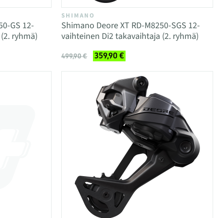
SHIMANO
50-GS 12-
Shimano Deore XT RD-M8250-SGS 12-
 (2. ryhmä)
vaihteinen Di2 takavaihtaja (2. ryhmä)
359,90 €
499,90 €