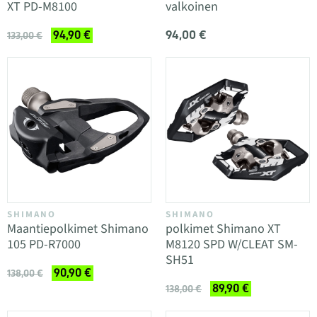
XT PD-M8100
valkoinen
94,00 €
94,90 €
133,00 €
SHIMANO
SHIMANO
Maantiepolkimet Shimano
polkimet Shimano XT
105 PD-R7000
M8120 SPD W/CLEAT SM-
SH51
90,90 €
138,00 €
89,90 €
138,00 €