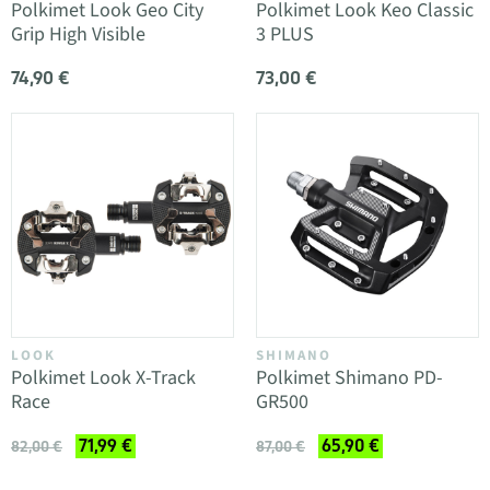
Polkimet Look Geo City
Polkimet Look Keo Classic
Grip High Visible
3 PLUS
74,90 €
73,00 €
LOOK
SHIMANO
Polkimet Look X-Track
Polkimet Shimano PD-
Race
GR500
71,99 €
65,90 €
82,00 €
87,00 €