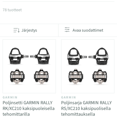
Tuotteet kategoriassa Polkimet
78 tuotteet
Järjestys
Avaa suodattimet
GARMIN
GARMIN
Poljinsetti GARMIN RALLY
Poljinsarja GARMIN RALLY
RK/XC210 kaksipuoleisella
RS/XC210 kaksipuolisella
tehomittarilla
tehomittauksella