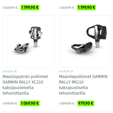
1 199,90 €
1 199,90 €
1 349,99 €
1 349,99 €
GARMIN
GARMIN
Maastopyörän polkimet
Maantiepolkimet GARMIN
GARMIN RALLY XC210
RALLY RK210
kaksipuoleisella
kaksipuolisella
tehomittarilla
tehomittarilla
1 069,90 €
979,90 €
1 199,99 €
1 099,99 €