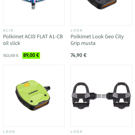
ACID
LOOK
Polkimet ACID FLAT A1-CB
Polkimet Look Geo City
oil slick
Grip musta
74,90 €
89,00 €
102,00 €
LOOK
LOOK