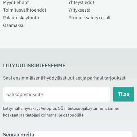
Myyntiehdot
Yhteystiedot
Toimitusvaihtoehdot
Yrityksestä
Palautuskäytöntö
Product safety recall
Osamaksu
LIITY UUTISKIRJEESEMME
Saat ensimmäisenä hyödylliset uutiset ja parhaat tarjoukset.
Tilaa
Liittymällä hyväksyt Veloplus OÜ:n tietosuojakäytännön. Emme
koskaan jaa tietojasi kolmansille osapuolille.
Seuraa meitä sosiaalisessa mediassa