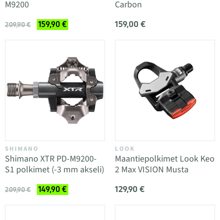
M9200
Carbon
159,00 €
159,90 €
209,90 €
SHIMANO
LOOK
Shimano XTR PD-M9200-
Maantiepolkimet Look Keo
S1 polkimet (-3 mm akseli)
2 Max VISION Musta
129,90 €
149,90 €
209,90 €