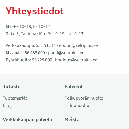
Yhteystiedot
Ma–Pe 10–19, La 10–17
Saku 3, Tallinna · Ma–Pe 10–19, La 10–17
Verkkokauppa:
55 551 511
·
epood@veloplus.ee
Myymälä:
56 488 000
·
pood@veloplus.ee
Pyörähuolto:
56 229 000
·
hooldus@veloplus.ee
Tutustu
Palvelut
Tuotemerkit
Polkupyörän huolto
Blogi
Hiihtohuolto
Verkkokaupan palvelu
Meistä