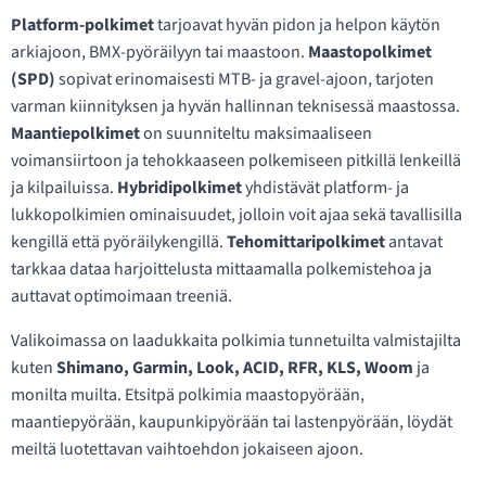
Platform-polkimet
tarjoavat hyvän pidon ja helpon käytön
arkiajoon, BMX-pyöräilyyn tai maastoon.
Maastopolkimet
(SPD)
sopivat erinomaisesti MTB- ja gravel-ajoon, tarjoten
varman kiinnityksen ja hyvän hallinnan teknisessä maastossa.
Maantiepolkimet
on suunniteltu maksimaaliseen
voimansiirtoon ja tehokkaaseen polkemiseen pitkillä lenkeillä
ja kilpailuissa.
Hybridipolkimet
yhdistävät platform- ja
lukkopolkimien ominaisuudet, jolloin voit ajaa sekä tavallisilla
kengillä että pyöräilykengillä.
Tehomittaripolkimet
antavat
tarkkaa dataa harjoittelusta mittaamalla polkemistehoa ja
auttavat optimoimaan treeniä.
Valikoimassa on laadukkaita polkimia tunnetuilta valmistajilta
kuten
Shimano, Garmin, Look, ACID, RFR, KLS, Woom
ja
monilta muilta. Etsitpä polkimia maastopyörään,
maantiepyörään, kaupunkipyörään tai lastenpyörään, löydät
meiltä luotettavan vaihtoehdon jokaiseen ajoon.