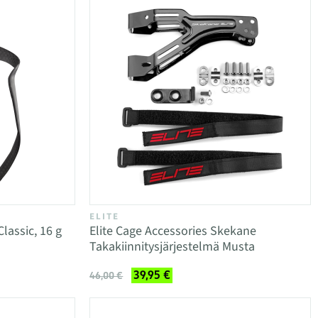
ELITE
lassic, 16 g
Elite Cage Accessories Skekane
Takakiinnitysjärjestelmä Musta
39,95 €
46,00 €