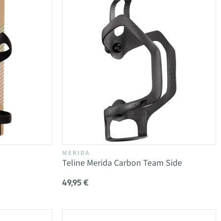
MERIDA
m
Teline Merida Carbon Team Side
49,95 €