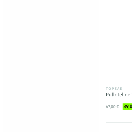
TOPEAK
Pulloteline
39,
47,00 €