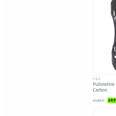
PRO
Pulloteline
Carbon
49,9
61,00 €