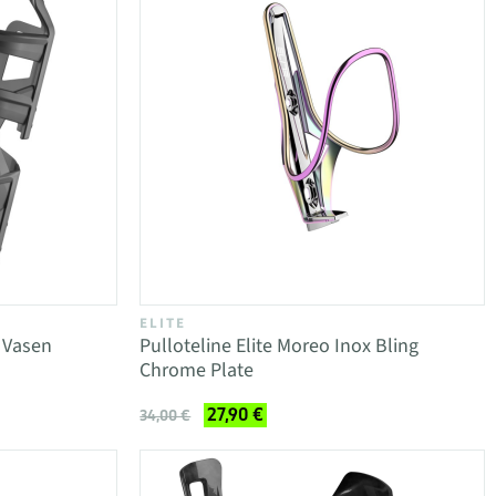
ELITE
m Vasen
Pulloteline Elite Moreo Inox Bling
Chrome Plate
27,90 €
34,00 €