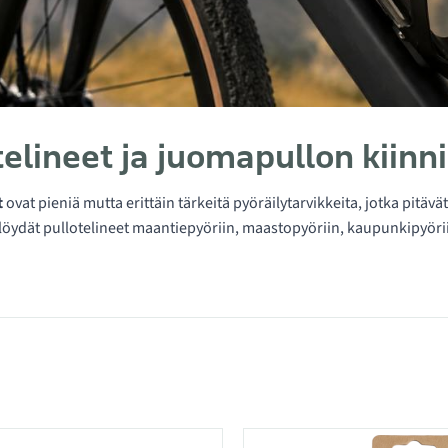
telineet ja juomapullon kiin
t
ovat pieniä mutta erittäin tärkeitä pyöräilytarvikkeita, jotka pitäv
löydät pullotelineet maantiepyöriin, maastopyöriin, kaupunkipyöriin
 kategoriassa Juomapullotelineet