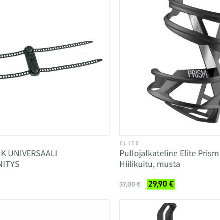
ELITE
K UNIVERSAALI
Pullojalkateline Elite Pris
NITYS
Hiilikuitu, musta
29,90 €
37,00 €