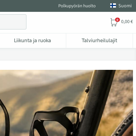
Suomi
Polkupyörän huolto
0
0,00 €
Liikunta ja ruoka
Talviurheilulajit