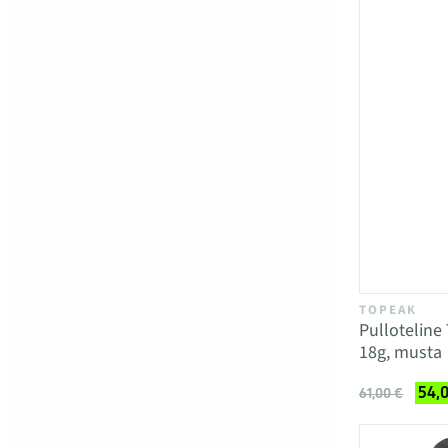
TOPEAK
Pullotelin
18g, musta
54,
61,00 €