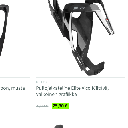
ELITE
rbon, musta
Pullojalkateline Elite Vico Kiiltävä,
Valkoinen grafiikka
25,90 €
31,00 €