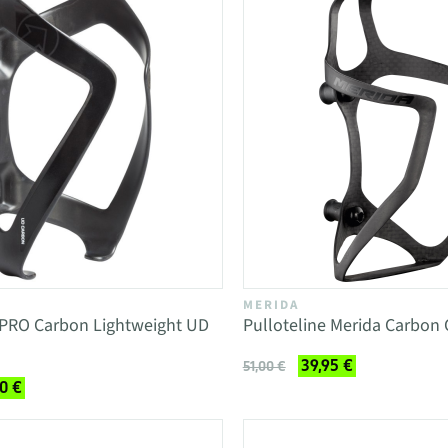
MERIDA
 PRO Carbon Lightweight UD
Pulloteline Merida Carbon C
39,95 €
51,00 €
0 €