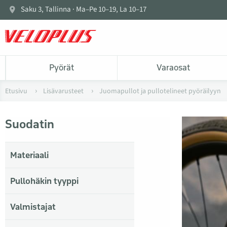
Saku 3, Tallinna · Ma–Pe 10–19, La 10–17
Pyörät
Varaosat
Etusivu
Lisävarusteet
Juomapullot ja pullotelineet pyöräilyyn
Suodatin
Materiaali
Pullohäkin tyyppi
Valmistajat