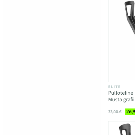
ELITE
Pulloteline
Musta grafi
26,
33,00 €