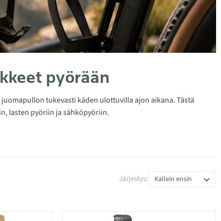
nikkeet pyörään
ät juomapullon tukevasti käden ulottuvilla ajon aikana. Tästä
, lasten pyöriin ja sähköpyöriin.
Järjestys:
Kallein ensin