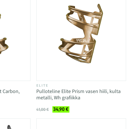
ELITE
ht Carbon,
Pulloteline Elite Prism vasen hiili, kulta
metalli, Wh grafiikka
34,90 €
41,00 €