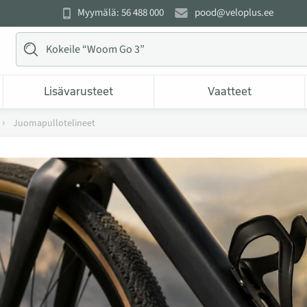
Myymälä: 56 488 000
pood@veloplus.ee
Lisävarusteet
Vaatteet
Juomapullotelineet