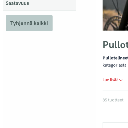
Saatavuus
Tyhjennä kaikki
Pullo
Pullotelinee
kategoriasta 
Lue lisää
Tuotteet
85 tuotteet