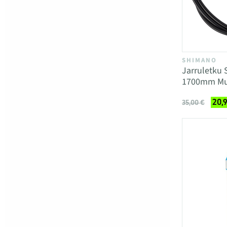
SHIMANO
Jarruletku
1700mm Mu
20,
35,00 €