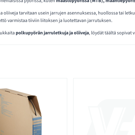
nenlaisissa pyörissä, kuten
maastopyörissä (MTB), maantiepyöriss
ja oliiveja tarvitaan usein jarrujen asennuksessa, huollossa tai l
ttö varmistaa tiiviin liitoksen ja luotettavan jarrutuksen.
dukkaita
polkupyörän jarruletkuja ja oliiveja
, löydät täältä sopivat
kategoriassa Jarruletkut ja oliivit