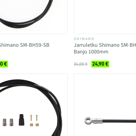
SHIMANO
 Shimano SM-BH59-SB
Jarruletku Shimano SM-B
Banjo 1000mm
90 €
24,90 €
34,00 €