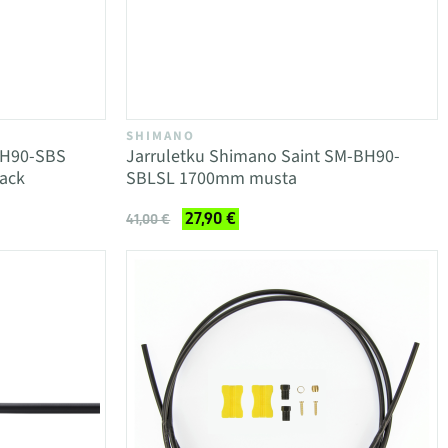
SHIMANO
BH90-SBS
Jarruletku Shimano Saint SM-BH90-
ack
SBLSL 1700mm musta
27,90 €
41,00 €