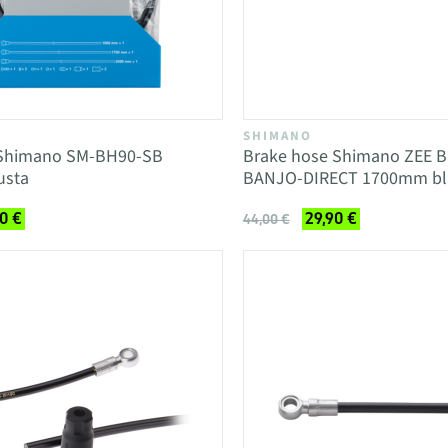
SHIMANO
 Shimano SM-BH90-SB
Brake hose Shimano ZEE 
sta
BANJO-DIRECT 1700mm bl
0 €
29,90 €
44,00 €