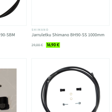
SHIMANO
H90-SBM
Jarruletku Shimano BH90-SS 1000mm
16,90 €
29,00 €