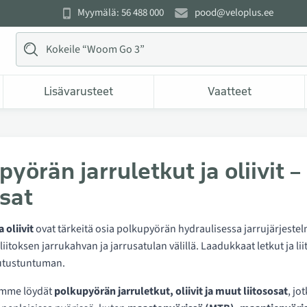
Myymälä: 56 488 000
pood@veloplus.ee
Lisävarusteet
Vaatteet
pyörän jarruletkut ja oliivit –
sat
 oliivit
ovat tärkeitä osia polkupyörän hydraulisessa jarrujärjestel
n liitoksen jarrukahvan ja jarrusatulan välillä. Laadukkaat letkut ja 
rutustuntuman.
amme löydät
polkupyörän jarruletkut, oliivit ja muut liitososat
, jo