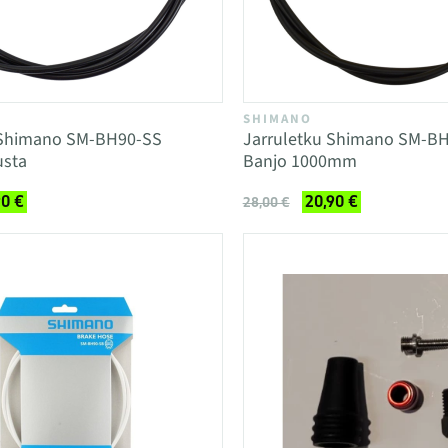
SHIMANO
 Shimano SM-BH90-SS
Jarruletku Shimano SM-B
sta
Banjo 1000mm
90 €
20,90 €
28,00 €