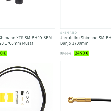
SHIMANO
 Shimano XTR SM-BH90-SBM
Jarruletku Shimano SM-B
20 1700mm Musta
Banjo 1700mm
90 €
24,90 €
33,00 €