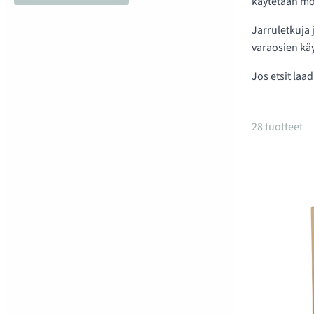
käytetään mo
Jarruletkuja 
varaosien käy
Jos etsit laa
Tuotteet 
28 tuotteet