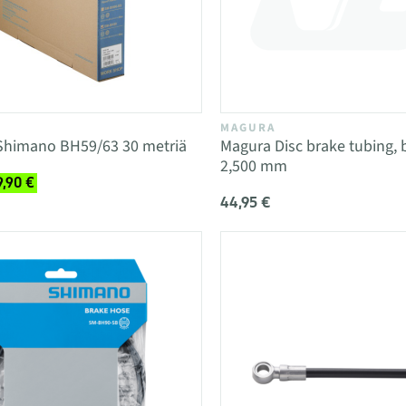
MAGURA
 Shimano BH59/63 30 metriä
Magura Disc brake tubing, b
2,500 mm
9,90 €
44,95 €