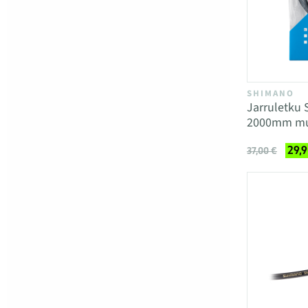
SHIMANO
Jarruletku
2000mm mu
29,9
37,00 €