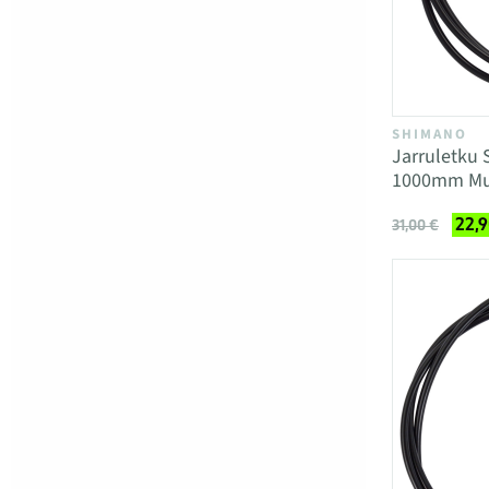
SHIMANO
Jarruletku
1000mm Mu
22,9
31,00 €