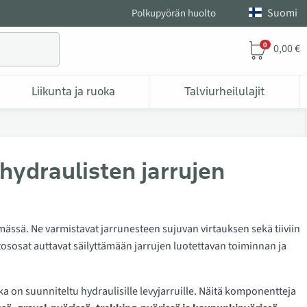
Suomi
Polkupyörän huolto
0
0,00 €
Liikunta ja ruoka
Talviurheilulajit
 hydraulisten jarrujen
mässä. Ne varmistavat jarrunesteen sujuvan virtauksen sekä tiiviin
liitososat auttavat säilyttämään jarrujen luotettavan toiminnan ja
tka on suunniteltu hydraulisille levyjarruille. Näitä komponentteja