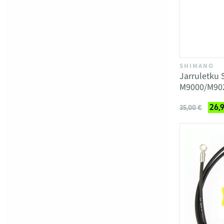
SHIMANO
Jarruletku
M9000/M90
26,
35,00 €