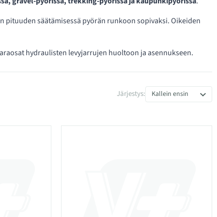
ä, gravel-pyörissä, trekking-pyörissä ja kaupunkipyörissä
.
etkun pituuden säätämisessä pyörän runkoon sopivaksi. Oikeiden
 varaosat hydraulisten levyjarrujen huoltoon ja asennukseen.
Järjestys:
Kallein ensin