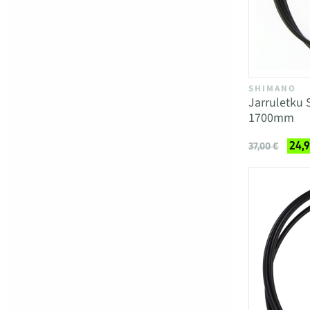
SHIMANO
Jarruletku
1700mm
24,
37,00 €