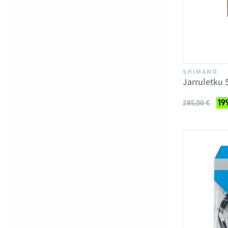
SHIMANO
Jarruletku
19
285,00 €