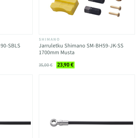
SHIMANO
H90-SBLS
Jarruletku Shimano SM-BH59-JK-SS
1700mm Musta
23,90 €
35,00 €