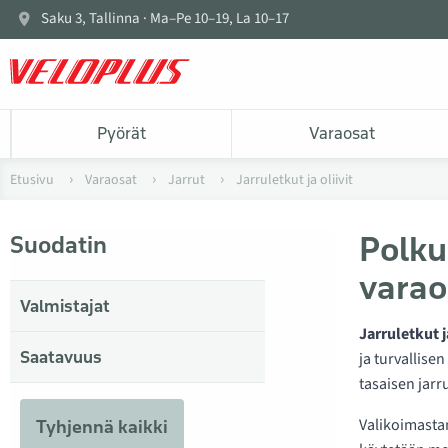
Saku 3, Tallinna · Ma–Pe 10–19, La 10–17
Pyörät
Varaosat
Etusivu
Varaosat
Jarrut
Jarruletkut ja oliivit
Polku
Suodatin
varao
Valmistajat
Jarruletkut ja
Saatavuus
ja turvallise
tasaisen jar
Valikoimast
Tyhjennä kaikki