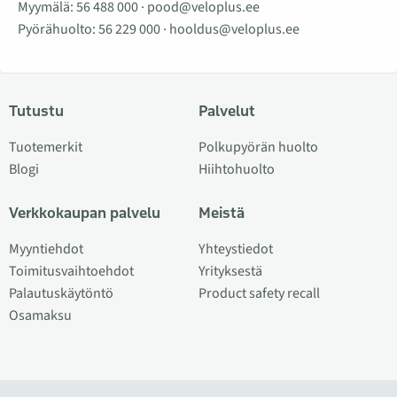
Myymälä:
56 488 000
·
pood@veloplus.ee
Pyörähuolto:
56 229 000
·
hooldus@veloplus.ee
Tutustu
Palvelut
Tuotemerkit
Polkupyörän huolto
Blogi
Hiihtohuolto
Verkkokaupan palvelu
Meistä
Myyntiehdot
Yhteystiedot
Toimitusvaihtoehdot
Yrityksestä
Palautuskäytöntö
Product safety recall
Osamaksu