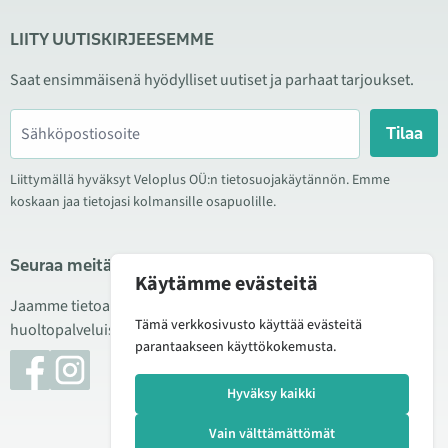
LIITY UUTISKIRJEESEMME
Saat ensimmäisenä hyödylliset uutiset ja parhaat tarjoukset.
Tilaa
Liittymällä hyväksyt Veloplus OÜ:n tietosuojakäytännön. Emme
koskaan jaa tietojasi kolmansille osapuolille.
Seuraa meitä sosiaalisessa mediassa
Käytämme evästeitä
Jaamme tietoa hyvistä tarjouksista, uusista tuotteista ja
Tämä verkkosivusto käyttää evästeitä
huoltopalveluista. Joskus julkaisemme myös tuote-esittelyjä.
parantaakseen käyttökokemusta.
Hyväksy kaikki
Vain välttämättömät