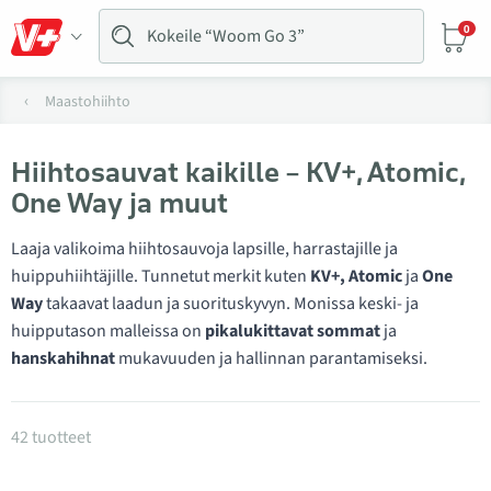
0
Maastohiihto
Hiihtosauvat kaikille – KV+, Atomic,
One Way ja muut
Laaja valikoima hiihtosauvoja lapsille, harrastajille ja
huippuhiihtäjille. Tunnetut merkit kuten
KV+, Atomic
ja
One
Way
takaavat laadun ja suorituskyvyn. Monissa keski- ja
huipputason malleissa on
pikalukittavat sommat
ja
hanskahihnat
mukavuuden ja hallinnan parantamiseksi.
Tuotteet kategoriassa Hiihtosauvat
42 tuotteet