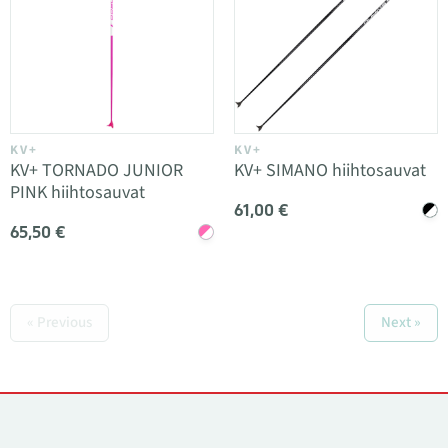
KV+
KV+
KV+ TORNADO JUNIOR
KV+ SIMANO hiihtosauvat
PINK hiihtosauvat
61,00 €
65,50 €
« Previous
Next »
Yhteystiedot