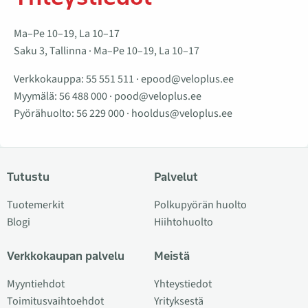
Ma–Pe 10–19, La 10–17
Saku 3, Tallinna · Ma–Pe 10–19, La 10–17
Verkkokauppa:
55 551 511
·
epood@veloplus.ee
Myymälä:
56 488 000
·
pood@veloplus.ee
Pyörähuolto:
56 229 000
·
hooldus@veloplus.ee
Tutustu
Palvelut
Tuotemerkit
Polkupyörän huolto
Blogi
Hiihtohuolto
Verkkokaupan palvelu
Meistä
Myyntiehdot
Yhteystiedot
Toimitusvaihtoehdot
Yrityksestä