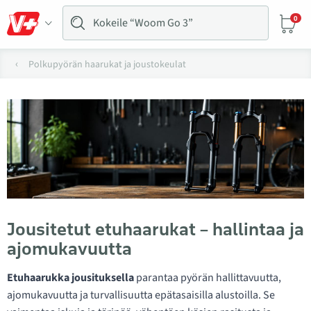
0
Polkupyörän haarukat ja joustokeulat
Jousitetut etuhaarukat – hallintaa ja
ajomukavuutta
Etuhaarukka jousituksella
parantaa pyörän hallittavuutta,
ajomukavuutta ja turvallisuutta epätasaisilla alustoilla. Se