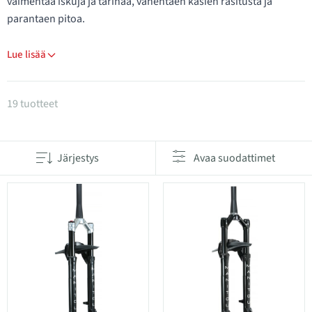
vaimentaa iskuja ja tärinää, vähentäen käsien rasitusta ja
parantaen pitoa.
Lue lisää
Tuotteet kategoriassa Joustohaarukat
19 tuotteet
Järjestys
Avaa suodattimet