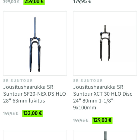
179,95 €
259,00 €
399,00 €
SR SUNTOUR
SR SUNTOUR
Jousitushaarukka SR
Jousitushaarukka SR
Suntour SF20-NEX DS HLO
Suntour XCT 30 HLO Disc
28" 63mm lukitus
24" 80mm 1-1/8"
9x100mm
132,00 €
149,95 €
129,00 €
149,95 €