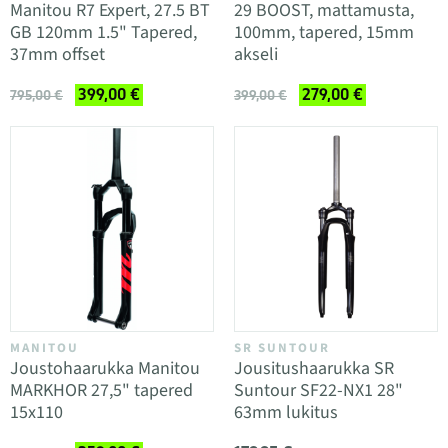
Manitou R7 Expert, 27.5 BT
29 BOOST, mattamusta,
GB 120mm 1.5" Tapered,
100mm, tapered, 15mm
37mm offset
akseli
399,00 €
279,00 €
795,00 €
399,00 €
MANITOU
SR SUNTOUR
Joustohaarukka Manitou
Jousitushaarukka SR
MARKHOR 27,5" tapered
Suntour SF22-NX1 28"
15x110
63mm lukitus