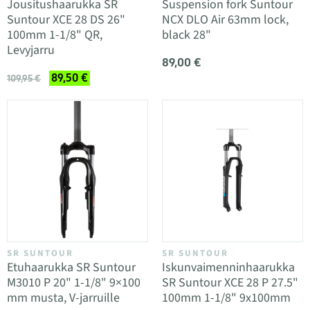
Jousitushaarukka SR
Suspension fork Suntour
Suntour XCE 28 DS 26"
NCX DLO Air 63mm lock,
100mm 1-1/8" QR,
black 28"
Levyjarru
89,00 €
89,50 €
109,95 €
SR SUNTOUR
SR SUNTOUR
Etuhaarukka SR Suntour
Iskunvaimenninhaarukka
M3010 P 20" 1-1/8" 9×100
SR Suntour XCE 28 P 27.5"
mm musta, V-jarruille
100mm 1-1/8" 9x100mm