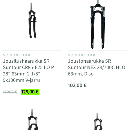
SR SUNTOUR
SR SUNTOUR
Jousitushaarukka SR
Joustohaarukka SR
Suntour CR85-E25 LO P
Suntour NEX 28/700C HLO
28" 63mm 1-1/8"
63mm, Disc
9x100mm V-jarru
102,00 €
129,00 €
149,95 €