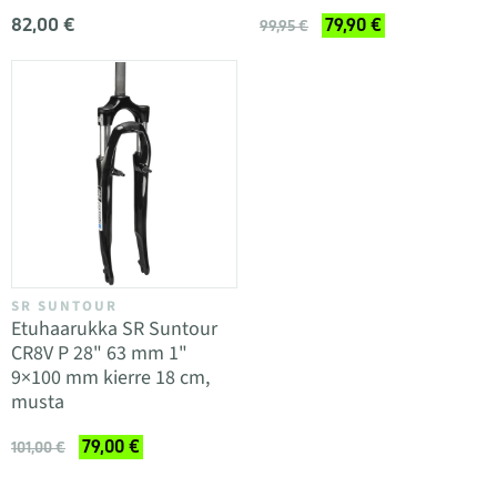
82,00 €
79,90 €
99,95 €
SR SUNTOUR
Etuhaarukka SR Suntour
CR8V P 28" 63 mm 1"
9×100 mm kierre 18 cm,
musta
79,00 €
101,00 €