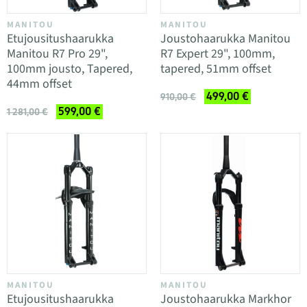
MANITOU
MANITOU
Etujousitushaarukka
Joustohaarukka Manitou
Manitou R7 Pro 29",
R7 Expert 29", 100mm,
100mm jousto, Tapered,
tapered, 51mm offset
44mm offset
499,00 €
910,00 €
599,00 €
1 281,00 €
MANITOU
MANITOU
Etujousitushaarukka
Joustohaarukka Markhor