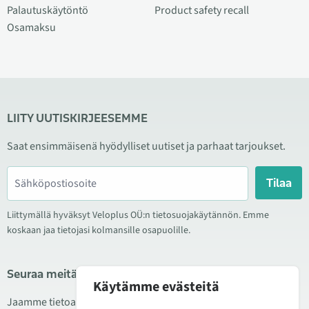
Palautuskäytöntö
Product safety recall
Osamaksu
LIITY UUTISKIRJEESEMME
Saat ensimmäisenä hyödylliset uutiset ja parhaat tarjoukset.
Tilaa
Liittymällä hyväksyt Veloplus OÜ:n tietosuojakäytännön. Emme
koskaan jaa tietojasi kolmansille osapuolille.
Seuraa meitä sosiaalisessa mediassa
Käytämme evästeitä
Jaamme tietoa hyvistä tarjouksista, uusista tuotteista ja