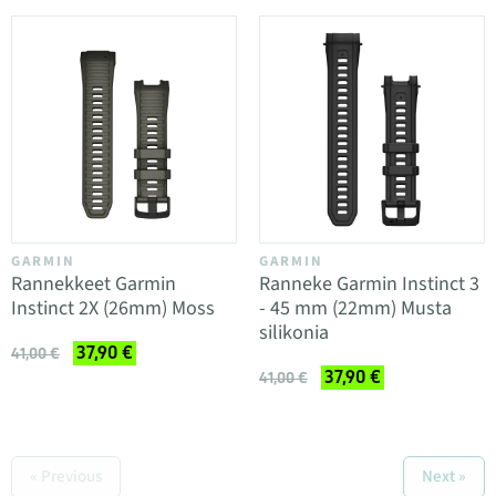
GARMIN
GARMIN
Rannekkeet Garmin
Ranneke Garmin Instinct 3
Instinct 2X (26mm) Moss
- 45 mm (22mm) Musta
silikonia
37,90 €
41,00 €
37,90 €
41,00 €
« Previous
Next »