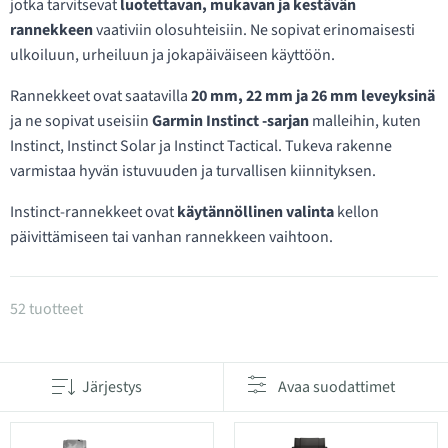
jotka tarvitsevat
luotettavan, mukavan ja kestävän
rannekkeen
vaativiin olosuhteisiin. Ne sopivat erinomaisesti
ulkoiluun, urheiluun ja jokapäiväiseen käyttöön.
Rannekkeet ovat saatavilla
20 mm, 22 mm ja 26 mm leveyksinä
ja ne sopivat useisiin
Garmin Instinct -sarjan
malleihin, kuten
Instinct, Instinct Solar ja Instinct Tactical. Tukeva rakenne
varmistaa hyvän istuvuuden ja turvallisen kiinnityksen.
Instinct-rannekkeet ovat
käytännöllinen valinta
kellon
päivittämiseen tai vanhan rannekkeen vaihtoon.
Tuotteet kategoriassa Instinct-kellon rannekkeet
52 tuotteet
Järjestys
Avaa suodattimet