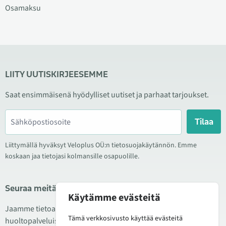
Osamaksu
LIITY UUTISKIRJEESEMME
Saat ensimmäisenä hyödylliset uutiset ja parhaat tarjoukset.
Tilaa
Liittymällä hyväksyt Veloplus OÜ:n tietosuojakäytännön. Emme
koskaan jaa tietojasi kolmansille osapuolille.
Seuraa meitä sosiaalisessa mediassa
Käytämme evästeitä
Jaamme tietoa hyvistä tarjouksista, uusista tuotteista ja
Tämä verkkosivusto käyttää evästeitä
huoltopalveluista. Joskus julkaisemme myös tuote-esittelyjä.