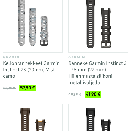
GARMIN
GARMIN
Kellonrannekkeet Garmin
Ranneke Garmin Instinct 3
Instinct 2S (20mm) Mist
- 45 mm (22 mm)
camo
Hiilenmusta silikoni
metallisoljella
57,90 €
61,00 €
41,90 €
49,99 €