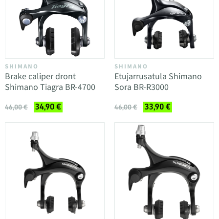
SHIMANO
SHIMANO
Brake caliper dront
Etujarrusatula Shimano
Shimano Tiagra BR-4700
Sora BR-R3000
34,90 €
33,90 €
46,00 €
46,00 €