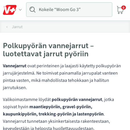
0
Jarrut
Polkupyörän vannejarrut –
luotettavat jarrut pyöriin
Vannejarrut
ovat perinteinen ja laajasti käytetty polkupyörän
jarrujärjestelmä. Ne toimivat painamalla jarrupalat vanteen
pintaa vasten, mikä mahdollistaa tehokkaan ja hallitun
jarrutuksen.
Valikoimastamme löydät
polkupyörän vannejarrut
, jotka
sopivat hyvin
maantiepyöriin, gravel-pyöriin,
kaupunkipyöriin, trekking-pyöriin ja lastenpyöriin
.
Vannejarrut tunnetaan yksinkertaisesta rakenteestaan,
keveydestään ja helposta huollettavuudestaan.