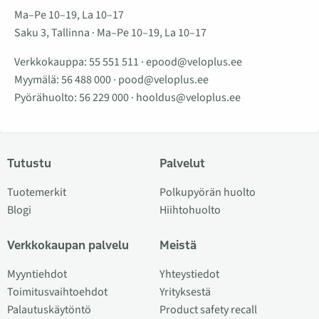
Ma–Pe 10–19, La 10–17
Saku 3, Tallinna · Ma–Pe 10–19, La 10–17
Verkkokauppa:
55 551 511
·
epood@veloplus.ee
Myymälä:
56 488 000
·
pood@veloplus.ee
Pyörähuolto:
56 229 000
·
hooldus@veloplus.ee
Tutustu
Palvelut
Tuotemerkit
Polkupyörän huolto
Blogi
Hiihtohuolto
Verkkokaupan palvelu
Meistä
Myyntiehdot
Yhteystiedot
Toimitusvaihtoehdot
Yrityksestä
Palautuskäytöntö
Product safety recall