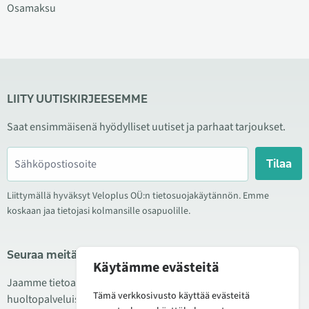
Osamaksu
LIITY UUTISKIRJEESEMME
Saat ensimmäisenä hyödylliset uutiset ja parhaat tarjoukset.
Tilaa
Liittymällä hyväksyt Veloplus OÜ:n tietosuojakäytännön. Emme
koskaan jaa tietojasi kolmansille osapuolille.
Seuraa meitä sosiaalisessa mediassa
Käytämme evästeitä
Jaamme tietoa hyvistä tarjouksista, uusista tuotteista ja
Tämä verkkosivusto käyttää evästeitä
huoltopalveluista. Joskus julkaisemme myös tuote-esittelyjä.