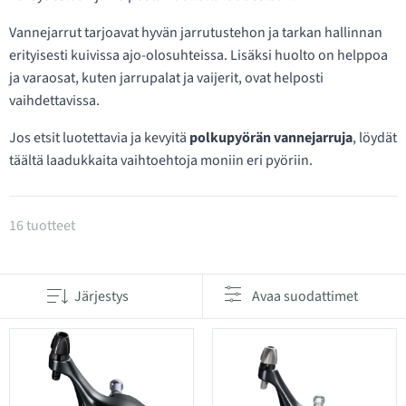
Vannejarrut tarjoavat hyvän jarrutustehon ja tarkan hallinnan
erityisesti kuivissa ajo-olosuhteissa. Lisäksi huolto on helppoa
ja varaosat, kuten jarrupalat ja vaijerit, ovat helposti
vaihdettavissa.
Jos etsit luotettavia ja kevyitä
polkupyörän vannejarruja
, löydät
täältä laadukkaita vaihtoehtoja moniin eri pyöriin.
Tuotteet kategoriassa Vanteen jarrut
16 tuotteet
Järjestys
Avaa suodattimet