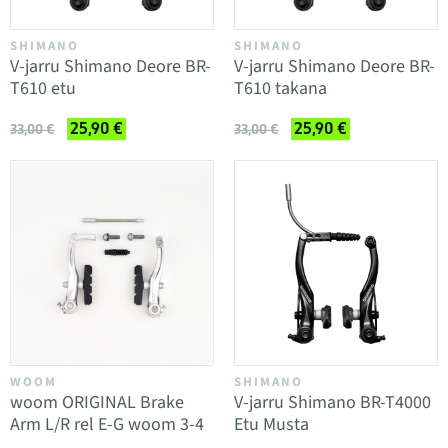
SHIMANO
SHIMANO
V-jarru Shimano Deore BR-
V-jarru Shimano Deore BR-
T610 etu
T610 takana
25,90 €
25,90 €
33,00 €
33,00 €
WOOM
SHIMANO
woom ORIGINAL Brake
V-jarru Shimano BR-T4000
Arm L/R rel E-G woom 3-4
Etu Musta