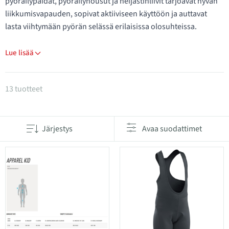
pyöräilypaidat, pyöräilyhousut ja heijastinliivit tarjoavat hyvän
liikkumisvapauden, sopivat aktiiviseen käyttöön ja auttavat
lasta viihtymään pyörän selässä erilaisissa olosuhteissa.
Lue lisää
Tuotteet kategoriassa Lasten pyöräilyvaatteet
13 tuotteet
Järjestys
Avaa suodattimet