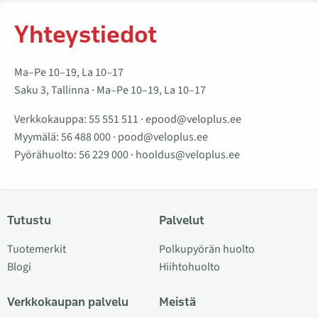
Yhteystiedot
Ma–Pe 10–19, La 10–17
Saku 3, Tallinna · Ma–Pe 10–19, La 10–17
Verkkokauppa:
55 551 511
·
epood@veloplus.ee
Myymälä:
56 488 000
·
pood@veloplus.ee
Pyörähuolto:
56 229 000
·
hooldus@veloplus.ee
Tutustu
Palvelut
Tuotemerkit
Polkupyörän huolto
Blogi
Hiihtohuolto
Verkkokaupan palvelu
Meistä