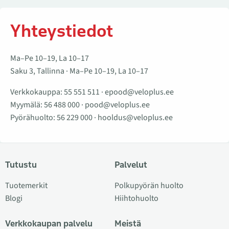
Yhteystiedot
Ma–Pe 10–19, La 10–17
Saku 3, Tallinna · Ma–Pe 10–19, La 10–17
Verkkokauppa:
55 551 511
·
epood@veloplus.ee
Myymälä:
56 488 000
·
pood@veloplus.ee
Pyörähuolto:
56 229 000
·
hooldus@veloplus.ee
Tutustu
Palvelut
Tuotemerkit
Polkupyörän huolto
Blogi
Hiihtohuolto
Verkkokaupan palvelu
Meistä