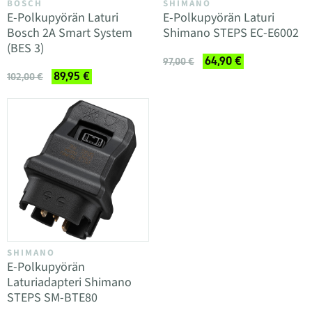
BOSCH
SHIMANO
E-Polkupyörän Laturi
E-Polkupyörän Laturi
Bosch 2A Smart System
Shimano STEPS EC-E6002
(BES 3)
64,90 €
97,00 €
89,95 €
102,00 €
SHIMANO
E-Polkupyörän
Laturiadapteri Shimano
STEPS SM-BTE80