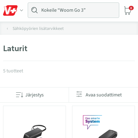
0
Sähköpyörien lisätarvikkeet
Laturit
Tuotteet kategoriassa Laturit
5 tuotteet
Järjestys
Avaa suodattimet