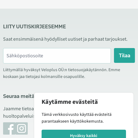
LIITY UUTISKIRJEESEMME
Saat ensimmäisenä hyödylliset uutiset ja parhaat tarjoukset.
Tilaa
Liittymällä hyväksyt Veloplus OÜ:n tietosuojakäytännön. Emme
koskaan jaa tietojasi kolmansille osapuolille.
Seuraa meitä sosiaalisessa mediassa
Käytämme evästeitä
Jaamme tietoa hyvistä tarjouksista, uusista tuotteista ja
Tämä verkkosivusto käyttää evästeitä
huoltopalveluista. Joskus julkaisemme myös tuote-esittelyjä.
parantaakseen käyttökokemusta.
Hyväksy kaikki