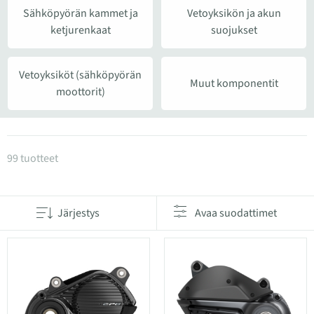
Sähköpyörän kammet ja
Vetoyksikön ja akun
ketjurenkaat
suojukset
Vetoyksiköt (sähköpyörän
Muut komponentit
moottorit)
Tuotteet kategoriassa Sähköpyörän varaosat
99 tuotteet
Järjestys
Avaa suodattimet