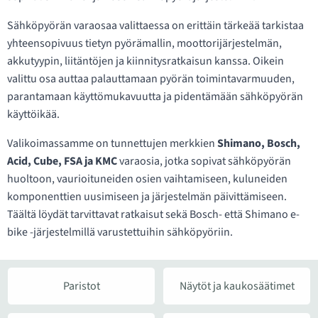
Sähköpyörän varaosaa valittaessa on erittäin tärkeää tarkistaa
yhteensopivuus tietyn pyörämallin, moottorijärjestelmän,
akkutyypin, liitäntöjen ja kiinnitysratkaisun kanssa. Oikein
valittu osa auttaa palauttamaan pyörän toimintavarmuuden,
parantamaan käyttömukavuutta ja pidentämään sähköpyörän
käyttöikää.
Valikoimassamme on tunnettujen merkkien
Shimano, Bosch,
Acid, Cube, FSA ja KMC
varaosia, jotka sopivat sähköpyörän
huoltoon, vaurioituneiden osien vaihtamiseen, kuluneiden
komponenttien uusimiseen ja järjestelmän päivittämiseen.
Täältä löydät tarvittavat ratkaisut sekä Bosch- että Shimano e-
bike -järjestelmillä varustettuihin sähköpyöriin.
Paristot
Näytöt ja kaukosäätimet