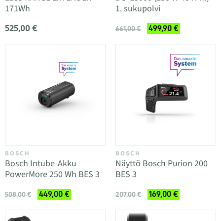
171Wh
1. sukupolvi
525,00 €
499,90 €
661,00 €
BOSCH
BOSCH
Bosch Intube-Akku
Näyttö Bosch Purion 200
PowerMore 250 Wh BES 3
BES 3
449,00 €
169,00 €
508,00 €
207,00 €