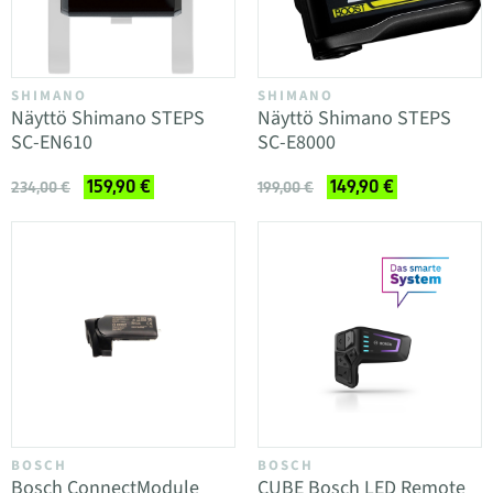
SHIMANO
SHIMANO
Näyttö Shimano STEPS
Näyttö Shimano STEPS
SC-EN610
SC-E8000
159,90 €
149,90 €
234,00 €
199,00 €
BOSCH
BOSCH
Bosch ConnectModule
CUBE Bosch LED Remote