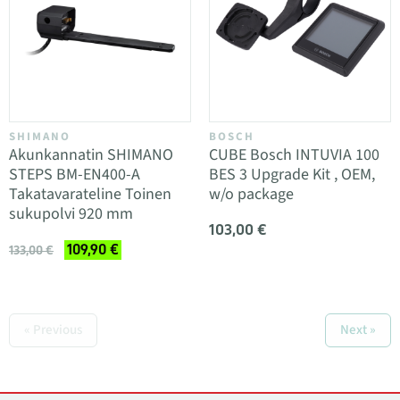
SHIMANO
BOSCH
Akunkannatin SHIMANO
CUBE Bosch INTUVIA 100
STEPS BM-EN400-A
BES 3 Upgrade Kit , OEM,
Takatavarateline Toinen
w/o package
sukupolvi 920 mm
103,00 €
109,90 €
133,00 €
« Previous
Next »