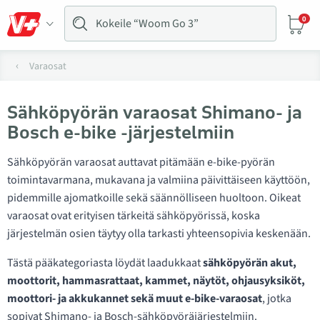
0
Varaosat
Sähköpyörän varaosat Shimano- ja
Bosch e-bike -järjestelmiin
Sähköpyörän varaosat auttavat pitämään e-bike-pyörän
toimintavarmana, mukavana ja valmiina päivittäiseen käyttöön,
pidemmille ajomatkoille sekä säännölliseen huoltoon. Oikeat
varaosat ovat erityisen tärkeitä sähköpyörissä, koska
järjestelmän osien täytyy olla tarkasti yhteensopivia keskenään.
Tästä pääkategoriasta löydät laadukkaat
sähköpyörän akut,
moottorit, hammasrattaat, kammet, näytöt, ohjausyksiköt,
moottori- ja akkukannet sekä muut e-bike-varaosat
, jotka
sopivat Shimano- ja Bosch-sähköpyöräjärjestelmiin.