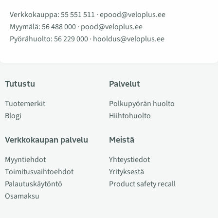
Verkkokauppa:
55 551 511
·
epood@veloplus.ee
Myymälä:
56 488 000
·
pood@veloplus.ee
Pyörähuolto:
56 229 000
·
hooldus@veloplus.ee
Tutustu
Palvelut
Tuotemerkit
Polkupyörän huolto
Blogi
Hiihtohuolto
Verkkokaupan palvelu
Meistä
Myyntiehdot
Yhteystiedot
Toimitusvaihtoehdot
Yrityksestä
Palautuskäytöntö
Product safety recall
Osamaksu