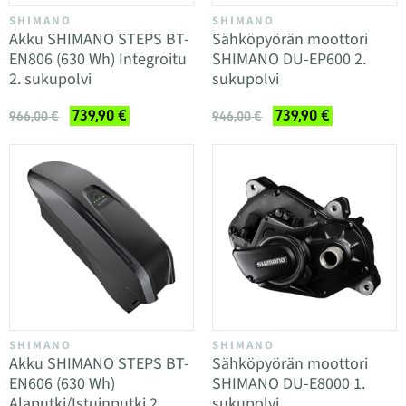
SHIMANO
SHIMANO
Akku SHIMANO STEPS BT-
Sähköpyörän moottori
EN806 (630 Wh) Integroitu
SHIMANO DU-EP600 2.
2. sukupolvi
sukupolvi
739,90 €
739,90 €
966,00 €
946,00 €
SHIMANO
SHIMANO
Akku SHIMANO STEPS BT-
Sähköpyörän moottori
EN606 (630 Wh)
SHIMANO DU-E8000 1.
Alaputki/Istuinputki 2.
sukupolvi