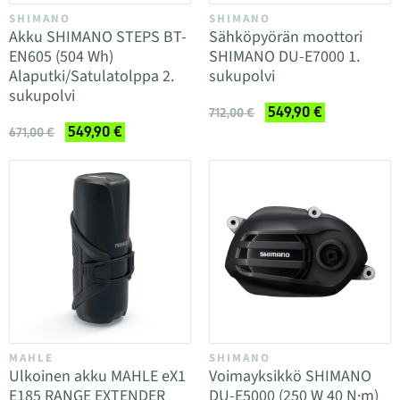
SHIMANO
SHIMANO
Akku SHIMANO STEPS BT-
Sähköpyörän moottori
EN605 (504 Wh)
SHIMANO DU-E7000 1.
Alaputki/Satulatolppa 2.
sukupolvi
sukupolvi
549,90 €
712,00 €
549,90 €
671,00 €
MAHLE
SHIMANO
Ulkoinen akku MAHLE eX1
Voimayksikkö SHIMANO
E185 RANGE EXTENDER
DU-E5000 (250 W 40 N·m)