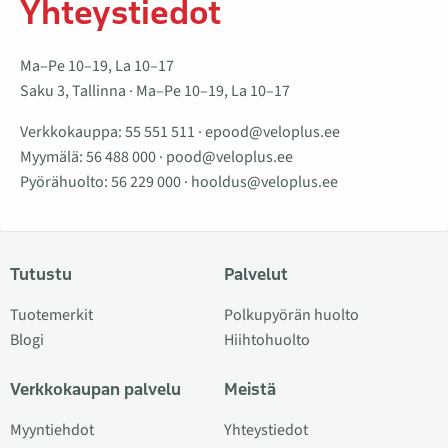
Yhteystiedot
Ma–Pe 10–19, La 10–17
Saku 3, Tallinna · Ma–Pe 10–19, La 10–17
Verkkokauppa:
55 551 511
·
epood@veloplus.ee
Myymälä:
56 488 000
·
pood@veloplus.ee
Pyörähuolto:
56 229 000
·
hooldus@veloplus.ee
Tutustu
Palvelut
Tuotemerkit
Polkupyörän huolto
Blogi
Hiihtohuolto
Verkkokaupan palvelu
Meistä
Myyntiehdot
Yhteystiedot