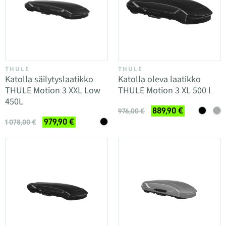
THULE
THULE
Katolla säilytyslaatikko
Katolla oleva laatikko
THULE Motion 3 XXL Low
THULE Motion 3 XL 500 l
450L
889,90 €
976,00 €
979,90 €
1 078,00 €