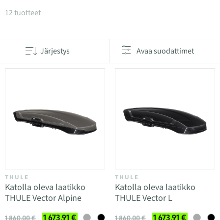
Tuotteet kategoriassa Kattoboksit
12 tuotteet
Järjestys
Avaa suodattimet
THULE
THULE
Katolla oleva laatikko
Katolla oleva laatikko
THULE Vector Alpine
THULE Vector L
1 673,91 €
1 673,91 €
1 860,00 €
1 860,00 €