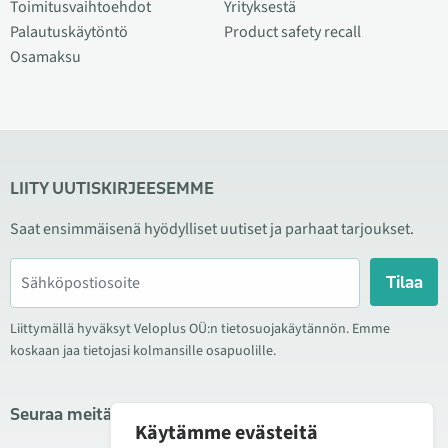
Toimitusvaihtoehdot
Yrityksestä
Palautuskäytöntö
Product safety recall
Osamaksu
LIITY UUTISKIRJEESEMME
Saat ensimmäisenä hyödylliset uutiset ja parhaat tarjoukset.
Tilaa
Liittymällä hyväksyt Veloplus OÜ:n tietosuojakäytännön. Emme
koskaan jaa tietojasi kolmansille osapuolille.
Seuraa meitä sosiaalisessa mediassa
Käytämme evästeitä