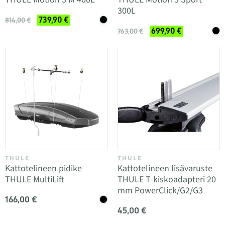
300L
739,90 €
814,00 €
699,90 €
763,00 €
THULE
THULE
Kattotelineen pidike
Kattotelineen lisävaruste
THULE MultiLift
THULE T-kiskoadapteri 20
mm PowerClick/G2/G3
166,00 €
45,00 €