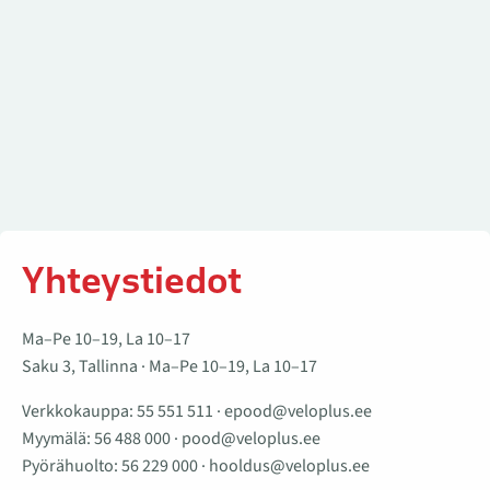
Yhteystiedot
Ma–Pe 10–19, La 10–17
Saku 3, Tallinna · Ma–Pe 10–19, La 10–17
Verkkokauppa:
55 551 511
·
epood@veloplus.ee
Myymälä:
56 488 000
·
pood@veloplus.ee
Pyörähuolto:
56 229 000
·
hooldus@veloplus.ee