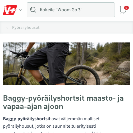
0
Pyöräilyhousut
Baggy-pyöräilyshortsit maasto- ja
vapaa-ajan ajoon
Baggy-pyöräilyshortsit
ovat väljemmän malliset
pyöräilyhousut, jotka on suunniteltu erityisesti