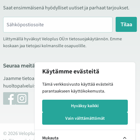
Saat ensimmäisenä hyödylliset uutiset ja parhaat tarjoukset.
Tilaa
Liittymällä hyväksyt Veloplus OÜ:n tietosuojakäytännön. Emme
koskaan jaa tietojasi kolmansille osapuolille.
Seuraa meitä sosiaalisessa mediassa
Käytämme evästeitä
Jaamme tietoa hyvistä tarjouksista, uusista tuotteista ja
Tämä verkkosivusto käyttää evästeitä
huoltopalveluista. Joskus julkaisemme myös tuote-esittelyjä.
parantaakseen käyttökokemusta.
Hyväksy kaikki
Vain välttämättömät
© 2026 Veloplus OÜ. Kaikki oikeudet pidätetään
Mukauta