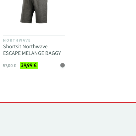
NORTHWAVE
Shortsit Northwave
ESCAPE MELANGE BAGGY
39,99 €
57,00 €
Yhteystiedot