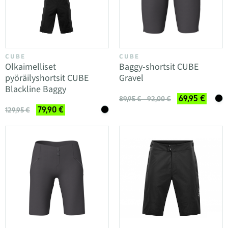
CUBE
CUBE
Olkaimelliset
Baggy-shortsit CUBE
pyöräilyshortsit CUBE
Gravel
Blackline Baggy
69,95 €
89,95 € - 92,00 €
79,90 €
129,95 €