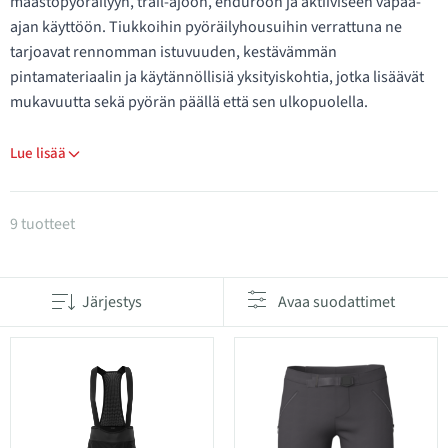
maastopyöräilyyn, trail-ajoon, enduroon ja aktiiviseen vapaa-
ajan käyttöön. Tiukkoihin pyöräilyhousuihin verrattuna ne
tarjoavat rennomman istuvuuden, kestävämmän
pintamateriaalin ja käytännöllisiä yksityiskohtia, jotka lisäävät
mukavuutta sekä pyörän päällä että sen ulkopuolella.
Lue lisää
Tuotteet kategoriassa Baggy pyöräilyshortsit
9 tuotteet
Järjestys
Avaa suodattimet