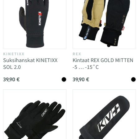
KINETIXX
REX
Suksihanskat KINETIXX
Kintaat REX GOLD MITTEN
SOL 2.0
-5 … -15˚C
39,90 €
39,90 €