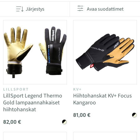
Järjestys
Avaa suodattimet
LILLSPORT
KV+
LillSport Legend Thermo
Hiihtohanskat KV+ Focus
Gold lampaannahkaiset
Kangaroo
hiihtohanskat
81,00 €
82,00 €