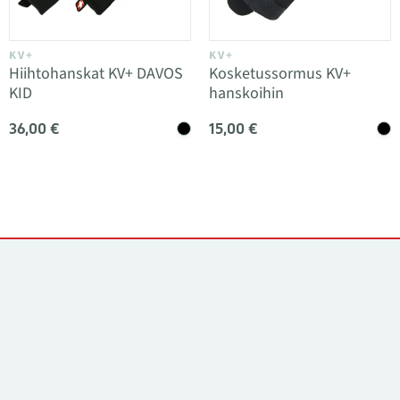
KV+
KV+
Hiihtohanskat KV+ DAVOS
Kosketussormus KV+
KID
hanskoihin
36,00 €
15,00 €
Yhteystiedot