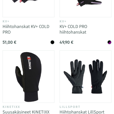
KV+
KV+
Hiihtohanskat KV+ COLD
KV+ COLD PRO
PRO
hiihtohanskat
51,00 €
49,90 €
KINETIXX
LILLSPORT
Suusakäsineet KINETIXX
Hiihtohanskat LillSport