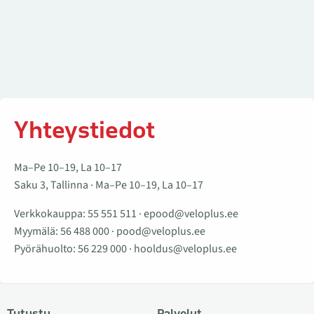
Yhteystiedot
Ma–Pe 10–19, La 10–17
Saku 3, Tallinna · Ma–Pe 10–19, La 10–17
Verkkokauppa:
55 551 511
·
epood@veloplus.ee
Myymälä:
56 488 000
·
pood@veloplus.ee
Pyörähuolto:
56 229 000
·
hooldus@veloplus.ee
Tutustu
Palvelut