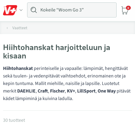
0
Vaatteet
Hiihtohanskat harjoitteluun ja
kisaan
Hiihtohanskat
perinteiselle ja vapaalle: lämpimät, hengittävät
sekä tuulen- ja vedenpitävät vaihtoehdot, erinomainen ote ja
kepin tuntuma. Mallit miehille, naisille ja lapsille. Luotetut
merkit
DAEHLIE
,
Craft
,
Fischer
,
KV+
,
LillSport
,
One Way
pitävät
kädet lämpiminä ja kuivina ladulla.
Tuotteet kategoriassa Hiihtohanskat
30 tuotteet