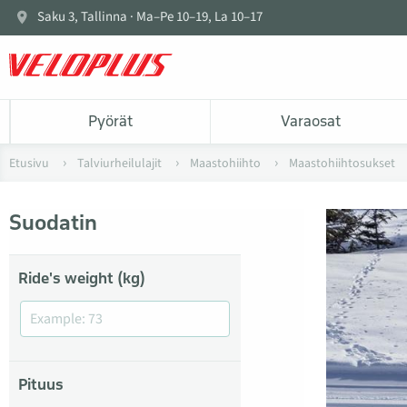
Saku 3, Tallinna · Ma–Pe 10–19, La 10–17
Pyörät
Varaosat
Etusivu
Talviurheilulajit
Maastohiihto
Maastohiihtosukset
Suodatin
Ride's weight (kg)
Pituus