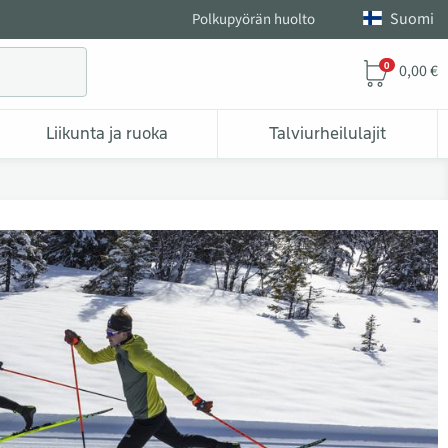
Suomi
Polkupyörän huolto
0
0,00 €
Liikunta ja ruoka
Talviurheilulajit