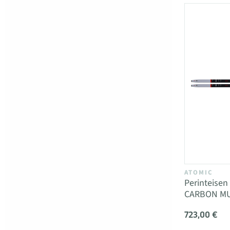
ATOMIC
Perinteise
CARBON MULT
723,00 €