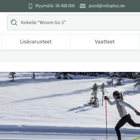
Myymälä: 56 488 000
pood@veloplus.ee
Lisävarusteet
Vaatteet