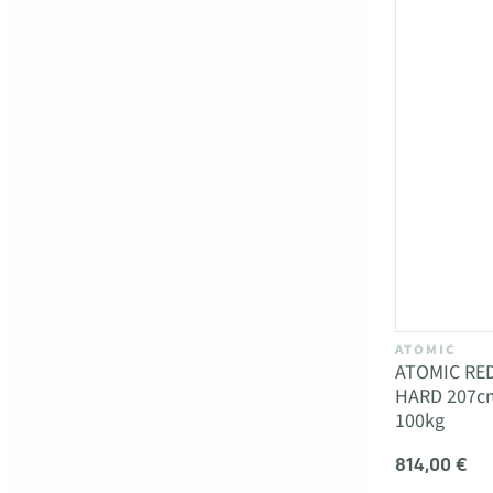
ATOMIC
ATOMIC RE
HARD 207cm
100kg
814,00 €