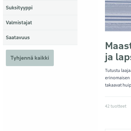
Suksityyppi
Valmistajat
Saatavuus
Maast
ja lap
Tyhjennä kaikki
Tutustu laaja
erinomaisen p
takaavat hui
Tuotteet
42 tuotteet