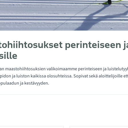
ohiihtosukset perinteiseen ja 
sille
an maastohiihtosuksien valikoimaamme perinteiseen ja luistelutyyli
idon ja luiston kaikissa olosuhteissa. Sopivat sekä aloittelijoille et
ppulaadun ja kestävyyden.
 kategoriassa Maastohiihtosukset