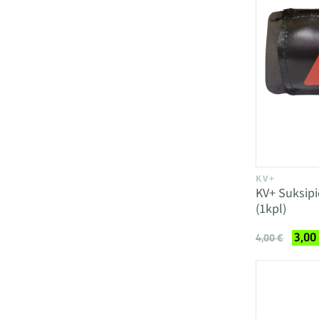
KV+
KV+ Suksipi
(1kpl)
3,00
4,00 €