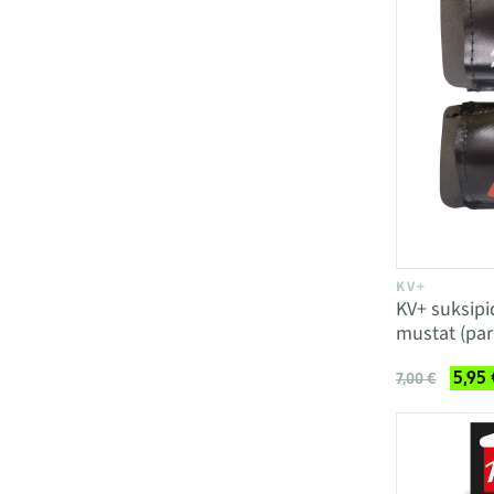
KV+
KV+ suksipid
mustat (par
5,95 
7,00 €