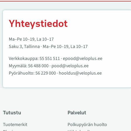
Yhteystiedot
Yhteystiedot
Ma–Pe 10–19, La 10–17
Saku 3, Tallinna · Ma–Pe 10–19, La 10–17
Verkkokauppa:
55 551 511
·
epood@veloplus.ee
Myymälä:
56 488 000
·
pood@veloplus.ee
Pyörähuolto:
56 229 000
·
hooldus@veloplus.ee
Tutustu
Palvelut
Tuotemerkit
Polkupyörän huolto