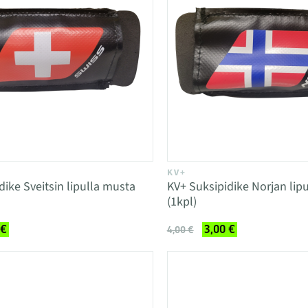
KV+
dike Sveitsin lipulla musta
KV+ Suksipidike Norjan lip
(1kpl)
 €
3,00 €
4,00 €