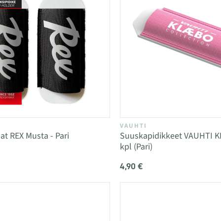
VAUHTI
t REX Musta - Pari
Suuskapidikkeet VAUHTI K
kpl (Pari)
4,90 €