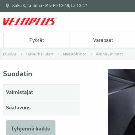
Saku 3, Tallinna · Ma–Pe 10–19, La 10–17
Pyörät
Varaosat
Etusivu
Talviurheilulajit
Maastohiihto
Kiinnityshihnat
Suodatin
Valmistajat
Saatavuus
Tyhjennä kaikki