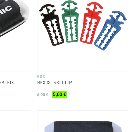
REX
KI FIX
REX XC SKI CLIP
5,00 €
6,00 €