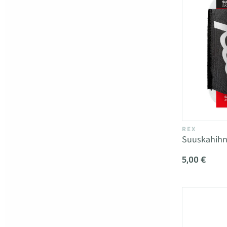
REX
Suuskahihna
5,00 €