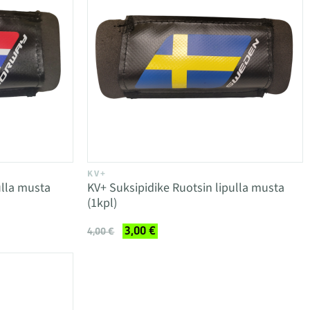
KV+
ulla musta
KV+ Suksipidike Ruotsin lipulla musta
(1kpl)
3,00 €
4,00 €