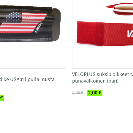
VELOPLUS suksipidikkeet t
dike USA:n lipulla musta
punavalkoinen (pari)
2,00 €
4,00 €
 €