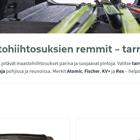
ohiihtosuksien remmit – tarra
t
pitävät maastohiihtosukset parina ja suojaavat pintoja. Valitse
tar
ja
pohjissa ja reunoissa. Merkit
Atomic
,
Fischer
,
KV+
ja
Rex
– helpo
 kategoriassa Kiinnityshihnat