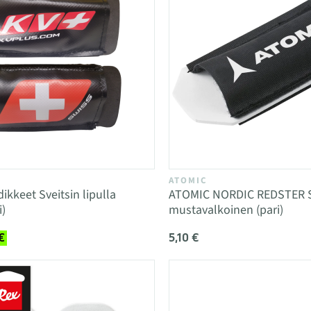
ATOMIC
ikkeet Sveitsin lipulla
ATOMIC NORDIC REDSTER S
i)
mustavalkoinen (pari)
5,10 €
€