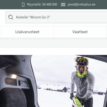
Myymälä: 56 488 000
pood@veloplus.ee
Lisävarusteet
Vaatteet