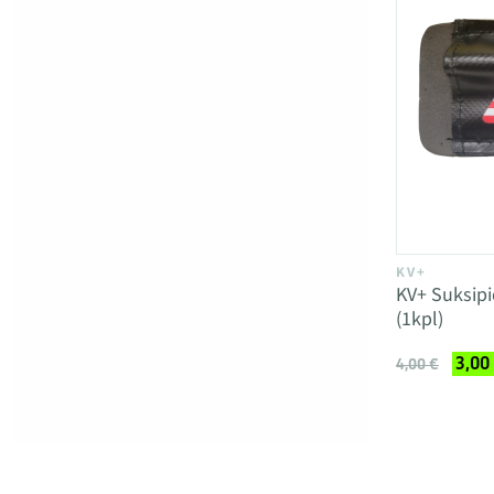
KV+
KV+ Suksipi
(1kpl)
3,00
4,00 €