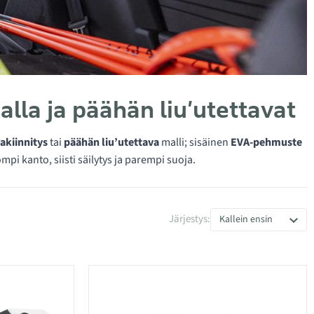
lla ja päähän liu’utettavat
rakiinnitys
tai
päähän liu’utettava
malli; sisäinen
EVA-pehmuste
mpi kanto, siisti säilytys ja parempi suoja.
Järjestys:
Kallein ensin