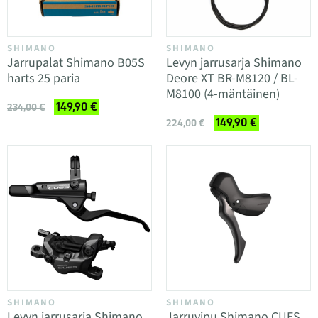
SHIMANO
SHIMANO
Jarrupalat Shimano B05S
Levyn jarrusarja Shimano
harts 25 paria
Deore XT BR-M8120 / BL-
M8100 (4-mäntäinen)
149,90 €
234,00 €
149,90 €
224,00 €
SHIMANO
SHIMANO
Levyn jarrusarja Shimano
Jarruvipu Shimano CUES