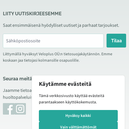
LIITY UUTISKIRJEESEMME
Saat ensimmäisenä hyödylliset uutiset ja parhaat tarjoukset.
Tilaa
Liittymällä hyväksyt Veloplus OÜ:n tietosuojakäytännön. Emme
koskaan jaa tietojasi kolmansille osapuolille.
Seuraa meitä sosiaalisessa mediassa
Käytämme evästeitä
Jaamme tietoa hyvistä tarjouksista, uusista tuotteista ja
Tämä verkkosivusto käyttää evästeitä
huoltopalveluista. Joskus julkaisemme myös tuote-esittelyjä.
parantaakseen käyttökokemusta.
Hyväksy kaikki
Vain välttämättömät