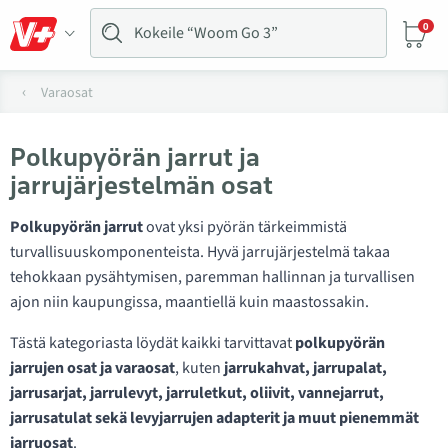
0
Varaosat
Polkupyörän jarrut ja
jarrujärjestelmän osat
Polkupyörän jarrut
ovat yksi pyörän tärkeimmistä
turvallisuuskomponenteista. Hyvä jarrujärjestelmä takaa
tehokkaan pysähtymisen, paremman hallinnan ja turvallisen
ajon niin kaupungissa, maantiellä kuin maastossakin.
Tästä kategoriasta löydät kaikki tarvittavat
polkupyörän
jarrujen osat ja varaosat
, kuten
jarrukahvat, jarrupalat,
jarrusarjat, jarrulevyt, jarruletkut, oliivit, vannejarrut,
jarrusatulat sekä levyjarrujen adapterit ja muut pienemmät
jarruosat
.