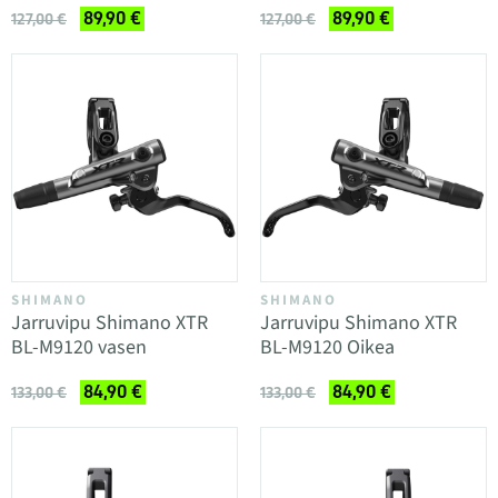
89,90 €
89,90 €
127,00 €
127,00 €
SHIMANO
SHIMANO
Jarruvipu Shimano XTR
Jarruvipu Shimano XTR
BL-M9120 vasen
BL-M9120 Oikea
84,90 €
84,90 €
133,00 €
133,00 €