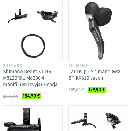
SHIMANO
SHIMANO
Shimano Deore XT BR-
Jarruvipu Shimano GRX
M8220/BL-M8200 4-
ST-RX810 vasen
mäntäinen levyjarrusarja
179,90 €
285,00 €
184,90 €
234,90 €