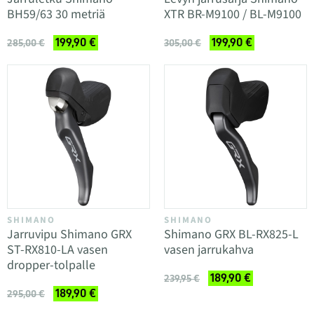
BH59/63 30 metriä
XTR BR-M9100 / BL-M9100
199,90 €
199,90 €
285,00 €
305,00 €
SHIMANO
SHIMANO
Jarruvipu Shimano GRX
Shimano GRX BL-RX825-L
ST-RX810-LA vasen
vasen jarrukahva
dropper-tolpalle
189,90 €
239,95 €
189,90 €
295,00 €