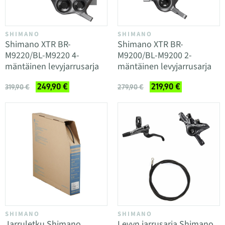
SHIMANO
SHIMANO
Shimano XTR BR-
Shimano XTR BR-
M9220/BL-M9220 4-
M9200/BL-M9200 2-
mäntäinen levyjarrusarja
mäntäinen levyjarrusarja
249,90 €
219,90 €
319,90 €
279,90 €
SHIMANO
SHIMANO
Jarruletku Shimano
Levyn jarrusarja Shimano