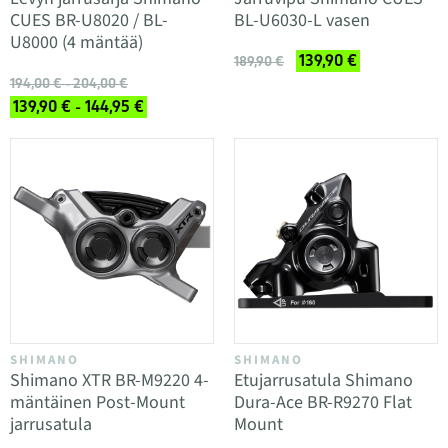
CUES BR-U8020 / BL-
BL-U6030-L vasen
U8000 (4 mäntää)
139,90 €
189,90 €
194,00 € - 204,00 €
139,90 € - 144,95 €
SHIMANO
SHIMANO
Shimano XTR BR-M9220 4-
Etujarrusatula Shimano
mäntäinen Post-Mount
Dura-Ace BR-R9270 Flat
jarrusatula
Mount