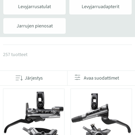
Levyjarrusatulat
Levyjarruadapterit
Jarrujen pienosat
Tuotteet kategoriassa Jarrut
257 tuotteet
Järjestys
Avaa suodattimet