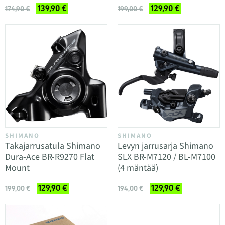
139,90 €
129,90 €
174,90 €
199,00 €
SHIMANO
SHIMANO
Takajarrusatula Shimano
Levyn jarrusarja Shimano
Dura-Ace BR-R9270 Flat
SLX BR-M7120 / BL-M7100
Mount
(4 mäntää)
129,90 €
129,90 €
199,00 €
194,00 €