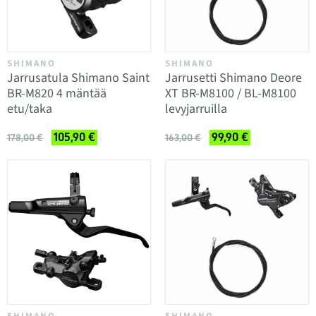
SHIMANO
SHIMANO
Jarrusatula Shimano Saint
Jarrusetti Shimano Deore
BR-M820 4 mäntää
XT BR-M8100 / BL-M8100
etu/taka
levyjarruilla
105,90 €
99,90 €
178,00 €
163,00 €