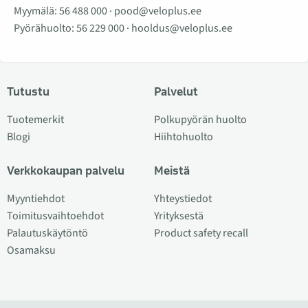
Myymälä:
56 488 000
·
pood@veloplus.ee
Pyörähuolto:
56 229 000
·
hooldus@veloplus.ee
Tutustu
Palvelut
Tuotemerkit
Polkupyörän huolto
Blogi
Hiihtohuolto
Verkkokaupan palvelu
Meistä
Myyntiehdot
Yhteystiedot
Toimitusvaihtoehdot
Yrityksestä
Palautuskäytöntö
Product safety recall
Osamaksu