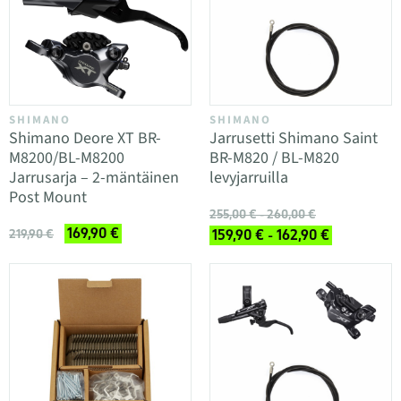
SHIMANO
SHIMANO
Shimano Deore XT BR-
Jarrusetti Shimano Saint
M8200/BL-M8200
BR-M820 / BL-M820
Jarrusarja – 2-mäntäinen
levyjarruilla
Post Mount
255,00 € - 260,00 €
169,90 €
219,90 €
159,90 € - 162,90 €