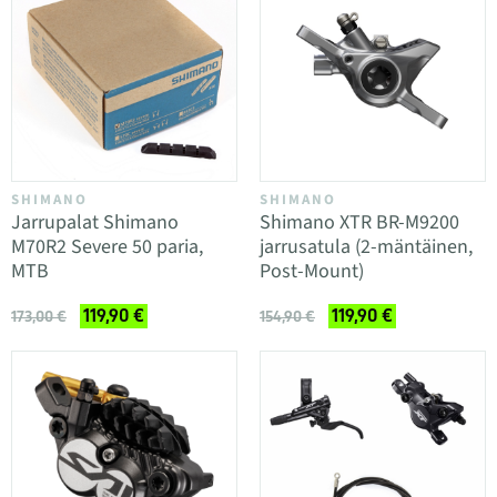
SHIMANO
SHIMANO
Jarrupalat Shimano
Shimano XTR BR-M9200
M70R2 Severe 50 paria,
jarrusatula (2-mäntäinen,
MTB
Post-Mount)
119,90 €
119,90 €
173,00 €
154,90 €