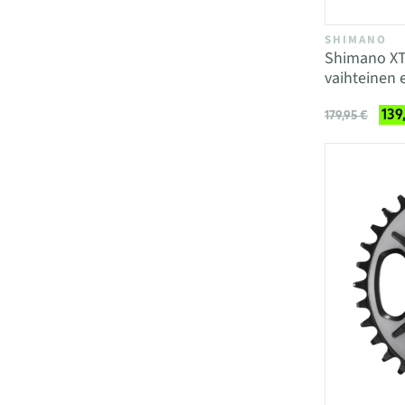
SHIMANO
Shimano XT
vaihteinen 
139
179,95 €