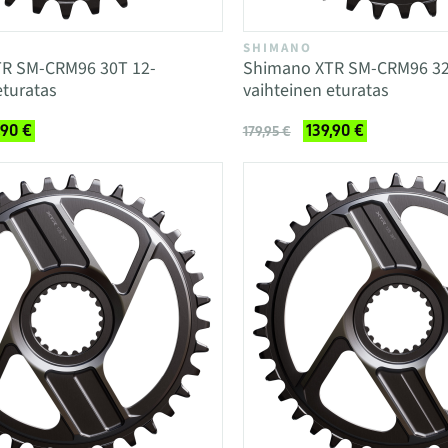
SHIMANO
R SM-CRM96 30T 12-
Shimano XTR SM-CRM96 32
eturatas
vaihteinen eturatas
,90 €
139,90 €
179,95 €