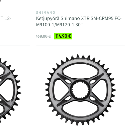
SHIMANO
T 12-
Ketjupyörä Shimano XTR SM-CRM95 FC-
M9100-1/M9120-1 30T
114,90 €
168,00 €