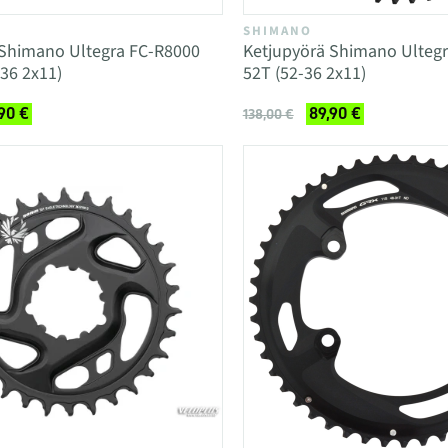
SHIMANO
 Shimano Ultegra FC-R8000
Ketjupyörä Shimano Ulteg
36 2x11)
52T (52-36 2x11)
90 €
89,90 €
138,00 €