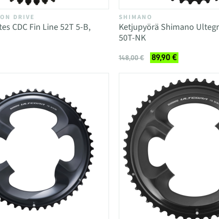
ON DRIVE
SHIMANO
tes CDC Fin Line 52T 5-B,
Ketjupyörä Shimano Ulteg
50T-NK
89,90 €
148,00 €