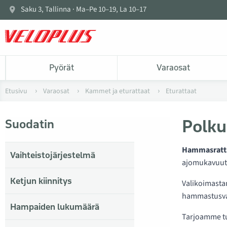
Saku 3, Tallinna · Ma–Pe 10–19, La 10–17
Pyörät
Varaosat
Etusivu
Varaosat
Kammet ja eturattaat
Eturattaat
Polku
Suodatin
Hammasrattaa
Vaihteistojärjestelmä
ajomukavuutee
Ketjun kiinnitys
Valikoimastam
hammastusvai
Hampaiden lukumäärä
Tarjoamme t