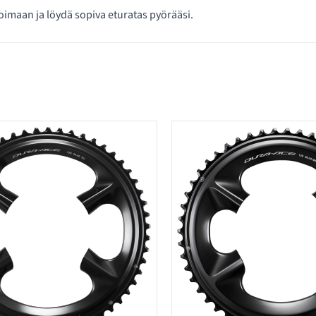
oimaan ja löydä sopiva eturatas pyörääsi.
 kategoriassa Eturattaat