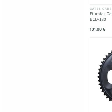
GATES CARB
Eturatas Ga
BCD-130
101,00 €