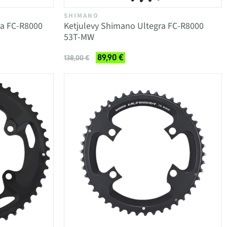
SHIMANO
ra FC-R8000
Ketjulevy Shimano Ultegra FC-R8000
53T-MW
89,90 €
138,00 €