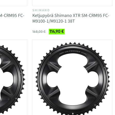
SHIMANO
SM-CRM95 FC-
Ketjupyörä Shimano XTR SM-CRM95 FC-
M9100-1/M9120-1 38T
114,90 €
168,00 €