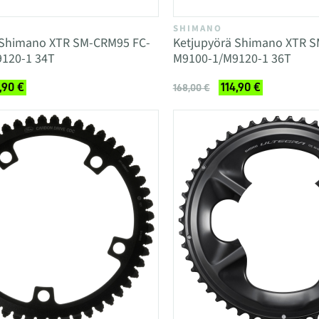
SHIMANO
 Shimano XTR SM-CRM95 FC-
Ketjupyörä Shimano XTR 
120-1 34T
M9100-1/M9120-1 36T
,90 €
114,90 €
168,00 €