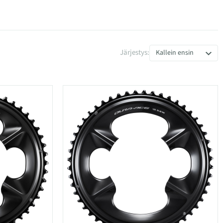
Järjestys:
Kallein ensin