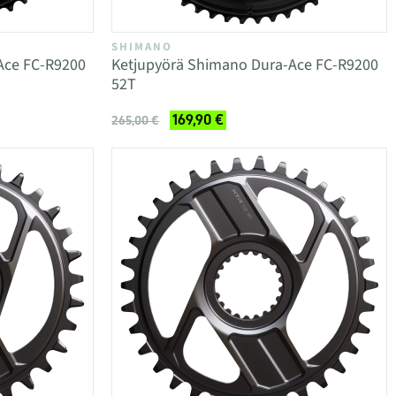
SHIMANO
Ace FC-R9200
Ketjupyörä Shimano Dura-Ace FC-R9200
52T
169,90 €
265,00 €