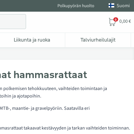
Suomi
Polkupyörän huolto
0
0,00 €
Liikunta ja ruoka
Talviurheilulajit
kaat hammasrattaat
aan polkemisen tehokkuuteen, vaihteiden toimintaan ja
oihin ja ajotapoihin.
TB-, maantie- ja gravelpyöriin. Saatavilla eri
masrattaat takaavat kestävyyden ja tarkan vaihteiden toiminnan.