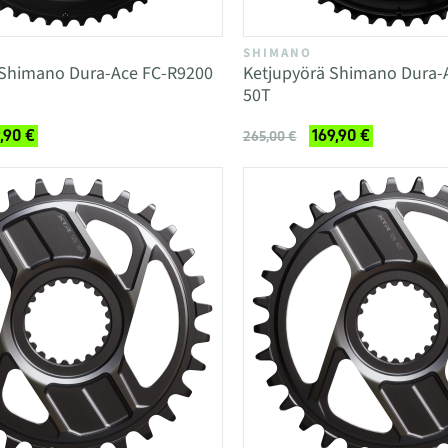
SHIMANO
 Shimano Dura-Ace FC-R9200
Ketjupyörä Shimano Dura-
50T
,90 €
169,90 €
265,00 €