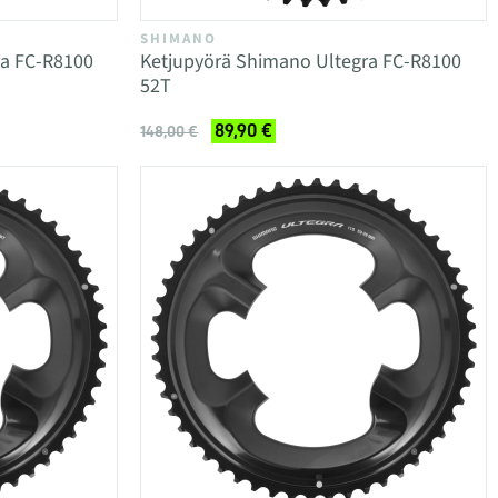
SHIMANO
ra FC-R8100
Ketjupyörä Shimano Ultegra FC-R8100
52T
89,90 €
148,00 €