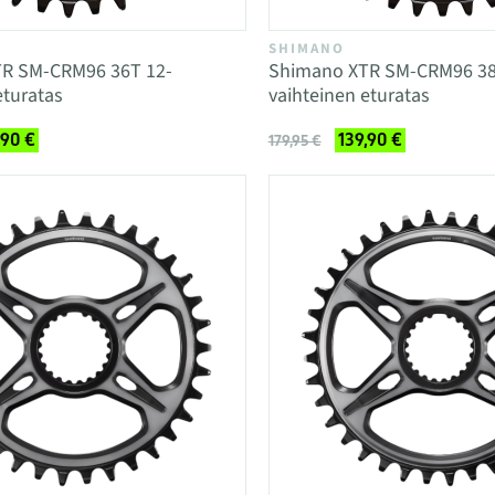
SHIMANO
R SM-CRM96 36T 12-
Shimano XTR SM-CRM96 38
eturatas
vaihteinen eturatas
,90 €
139,90 €
179,95 €