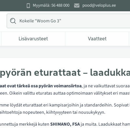
Myymälä: 56 488 000
pood@veloplus.ee
Lisävarusteet
Vaatteet
pyörän eturattaat – laaduk
t ovat tärkeä osa pyörän voimansiirtoa
, ja ne vaikuttavat suor
n. Oikein valittu eturatas auttaa optimoimaan välitykset eri maast
me löydät eturattaat eri kampisarjoihin ja standardeihin. Sopivat M
htoehtoja nopeuteen, kiihtyvyyteen tai nousukykyyn.
unnettuja merkkejä kuten
SHIMANO, FSA
ja muita. Laadukkaat ham