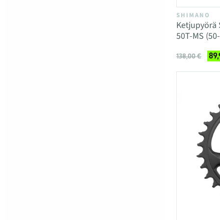
SHIMANO
Ketjupyörä
50T-MS (50-
89,
138,00 €