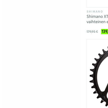
SHIMANO
Shimano XT
vaihteinen 
139
179,95 €