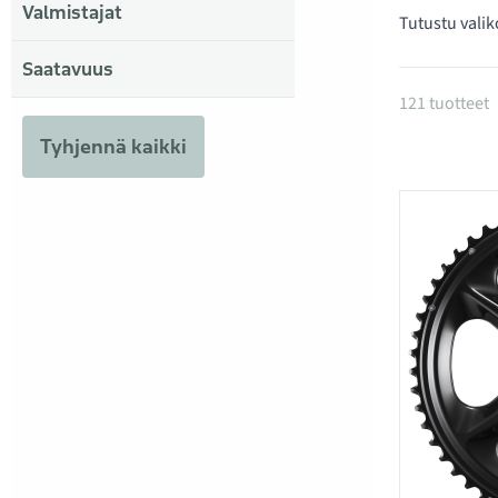
Valmistajat
Tutustu valik
Saatavuus
Tuotteet
121 tuotteet
Tyhjennä kaikki