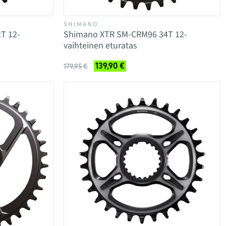
SHIMANO
T 12-
Shimano XTR SM-CRM96 34T 12-
vaihteinen eturatas
139,90 €
179,95 €