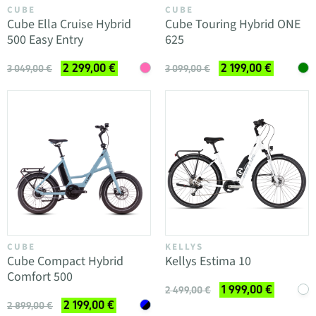
CUBE
CUBE
Cube Ella Cruise Hybrid
Cube Touring Hybrid ONE
500 Easy Entry
625
2 299,00 €
2 199,00 €
3 049,00 €
3 099,00 €
CUBE
KELLYS
Cube Compact Hybrid
Kellys Estima 10
Comfort 500
1 999,00 €
2 499,00 €
2 199,00 €
2 899,00 €