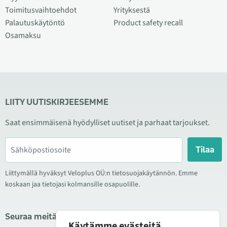
Toimitusvaihtoehdot
Yrityksestä
Palautuskäytöntö
Product safety recall
Osamaksu
LIITY UUTISKIRJEESEMME
Saat ensimmäisenä hyödylliset uutiset ja parhaat tarjoukset.
Tilaa
Liittymällä hyväksyt Veloplus OÜ:n tietosuojakäytännön. Emme
koskaan jaa tietojasi kolmansille osapuolille.
Seuraa meitä sosiaalisessa mediassa
Käytämme evästeitä