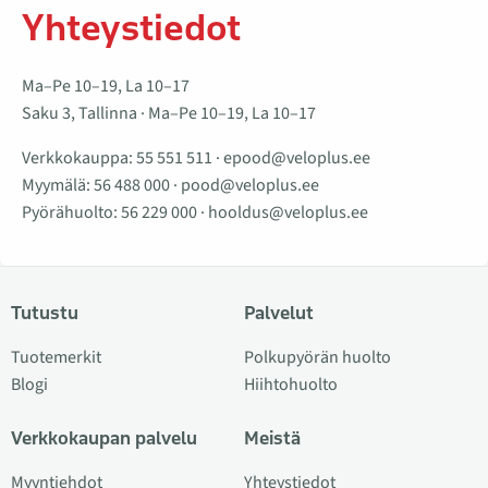
Yhteystiedot
Ma–Pe 10–19, La 10–17
Saku 3, Tallinna · Ma–Pe 10–19, La 10–17
Verkkokauppa:
55 551 511
·
epood@veloplus.ee
Myymälä:
56 488 000
·
pood@veloplus.ee
Pyörähuolto:
56 229 000
·
hooldus@veloplus.ee
Tutustu
Palvelut
Tuotemerkit
Polkupyörän huolto
Blogi
Hiihtohuolto
Verkkokaupan palvelu
Meistä
Myyntiehdot
Yhteystiedot