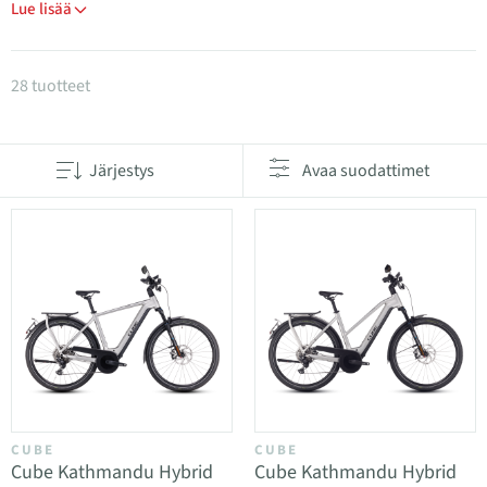
Lue lisää
Tuotteet kategoriassa Sähköiset retki- ja kaupunkip
28 tuotteet
Järjestys
Avaa suodattimet
CUBE
CUBE
Cube Kathmandu Hybrid
Cube Kathmandu Hybrid