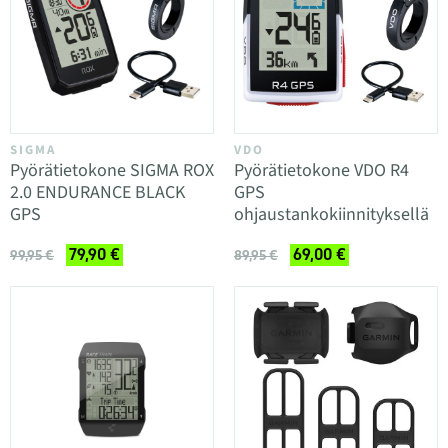
SIGMA
VDO
Pyörätietokone SIGMA ROX
Pyörätietokone VDO R4
2.0 ENDURANCE BLACK
GPS
GPS
ohjaustankokiinnityksellä
79,90 €
69,00 €
99,95 €
89,95 €