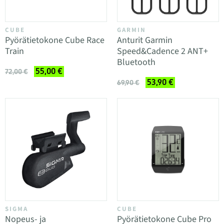
CUBE
GARMIN
Pyörätietokone Cube Race
Anturit Garmin
Train
Speed&Cadence 2 ANT+
Bluetooth
55,00 €
72,00 €
53,90 €
69,90 €
SIGMA
CUBE
Nopeus- ja
Pyörätietokone Cube Pro