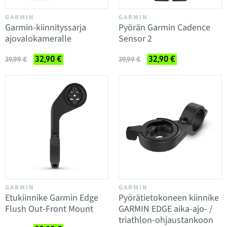
GARMIN
GARMIN
Garmin-kiinnityssarja
Pyörän Garmin Cadence
ajovalokameralle
Sensor 2
32,90 €
32,90 €
39,99 €
39,99 €
GARMIN
GARMIN
Etukiinnike Garmin Edge
Pyörätietokoneen kiinnike
Flush Out-Front Mount
GARMIN EDGE aika-ajo- /
triathlon-ohjaustankoon