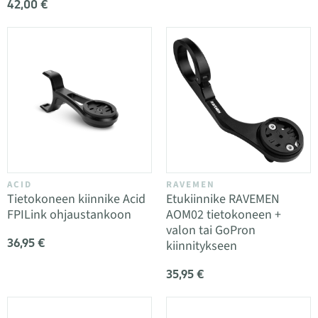
42,00 €
ACID
RAVEMEN
Tietokoneen kiinnike Acid
Etukiinnike RAVEMEN
FPILink ohjaustankoon
AOM02 tietokoneen +
valon tai GoPron
36,95 €
kiinnitykseen
35,95 €