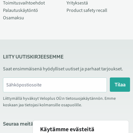
Toimitusvaihtoehdot
Yrityksestä
Palautuskäytöntö
Product safety recall
Osamaksu
LIITY UUTISKIRJEESEMME
Saat ensimmäisenä hyödylliset uutiset ja parhaat tarjoukset.
Tilaa
Liittymällä hyväksyt Veloplus OÜ:n tietosuojakäytännön. Emme
koskaan jaa tietojasi kolmansille osapuolille.
Seuraa meitä sosiaalisessa mediassa
Käytämme evästeitä