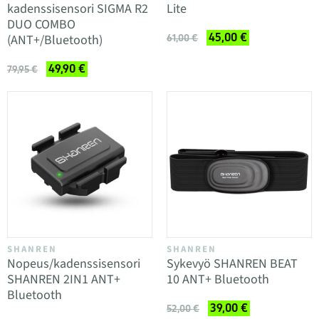
kadenssisensori SIGMA R2
Lite
DUO COMBO
45,00 €
(ANT+/Bluetooth)
61,00 €
49,90 €
79,95 €
SHANREN
SHANREN
Nopeus/kadenssisensori
Sykevyö SHANREN BEAT
SHANREN 2IN1 ANT+
10 ANT+ Bluetooth
Bluetooth
39,00 €
52,00 €