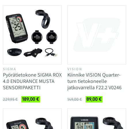
SIGMA
VISION
Pyörätietokone SIGMA ROX
Kiinnike VISION Quarter-
4.0 ENDURANCE MUSTA
turn tietokoneelle
SENSORIPAKETTI
jatkovarrella F22.2 V0246
189,00 €
89,00 €
229,95 €
149,00 €