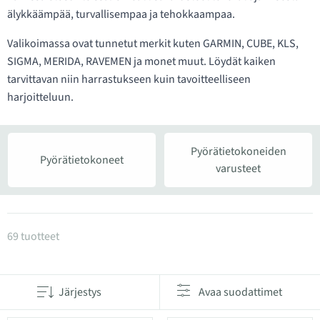
älykkäämpää, turvallisempaa ja tehokkaampaa.
Valikoimassa ovat tunnetut merkit kuten GARMIN, CUBE, KLS,
SIGMA, MERIDA, RAVEMEN ja monet muut. Löydät kaiken
tarvittavan niin harrastukseen kuin tavoitteelliseen
harjoitteluun.
Pyörätietokoneiden
Pyörätietokoneet
varusteet
Tuotteet kategoriassa Pyörätietokoneet ja lisävarust
69 tuotteet
Järjestys
Avaa suodattimet