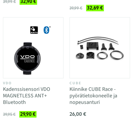
32,90 €
39,99 €
32,69 €
39,99 €
VDO
CUBE
Kadenssisensori VDO
Kiinnike CUBE Race -
MAGNETLESS ANT+
pyörätietokoneelle ja
Bluetooth
nopeusanturi
26,00 €
29,90 €
39,95 €