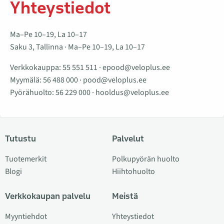
Yhteystiedot
Ma–Pe 10–19, La 10–17
Saku 3, Tallinna · Ma–Pe 10–19, La 10–17
Verkkokauppa:
55 551 511
·
epood@veloplus.ee
Myymälä:
56 488 000
·
pood@veloplus.ee
Pyörähuolto:
56 229 000
·
hooldus@veloplus.ee
Tutustu
Palvelut
Tuotemerkit
Polkupyörän huolto
Blogi
Hiihtohuolto
Verkkokaupan palvelu
Meistä
Myyntiehdot
Yhteystiedot