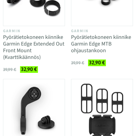
GARMIN
GARMIN
Pyörätietokoneen kiinnike
Pyörätietokoneen kiinnike
Garmin Edge Extended Out
Garmin Edge MTB
Front Mount
ohjaustankoon
(Kvarttikäännös)
32,90 €
39,99 €
32,90 €
39,99 €