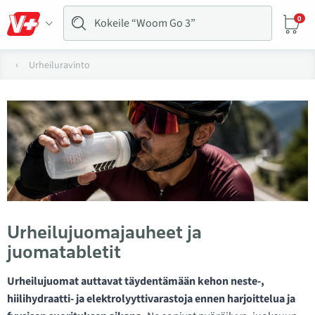
0
Urheiluravinto
Urheilujuomajauheet ja
juomatabletit
Urheilujuomat auttavat täydentämään kehon neste-,
hiilihydraatti- ja elektrolyyttivarastoja ennen harjoittelua ja