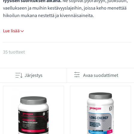
fyysisen suorituksen aikana.
Ne sopivat pyöräilyyn, juoksuun,
vaellukseen ja muihin kestävyyslajeihin, joissa keho menettää
hikoilun mukana nestettä ja kivennäisaineita.
Lue lisää
Tuotteet kategoriassa Urheilujuomat
35 tuotteet
Järjestys
Avaa suodattimet