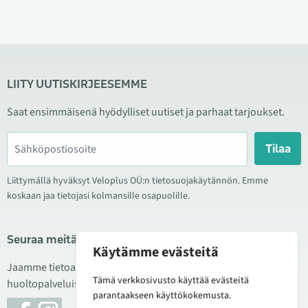
LIITY UUTISKIRJEESEMME
Saat ensimmäisenä hyödylliset uutiset ja parhaat tarjoukset.
Tilaa
Liittymällä hyväksyt Veloplus OÜ:n tietosuojakäytännön. Emme
koskaan jaa tietojasi kolmansille osapuolille.
Seuraa meitä sosiaalisessa mediassa
Käytämme evästeitä
Jaamme tietoa hyvistä tarjouksista, uusista tuotteista ja
Tämä verkkosivusto käyttää evästeitä
huoltopalveluista. Joskus julkaisemme myös tuote-esittelyjä.
parantaakseen käyttökokemusta.