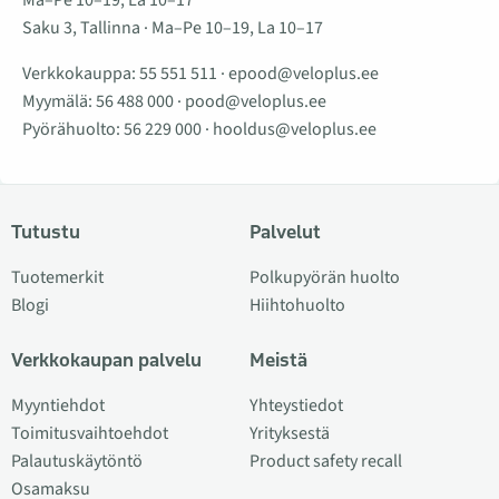
Saku 3, Tallinna · Ma–Pe 10–19, La 10–17
Verkkokauppa:
55 551 511
·
epood@veloplus.ee
Myymälä:
56 488 000
·
pood@veloplus.ee
Pyörähuolto:
56 229 000
·
hooldus@veloplus.ee
Tutustu
Palvelut
Tuotemerkit
Polkupyörän huolto
Blogi
Hiihtohuolto
Verkkokaupan palvelu
Meistä
Myyntiehdot
Yhteystiedot
Toimitusvaihtoehdot
Yrityksestä
Palautuskäytöntö
Product safety recall
Osamaksu