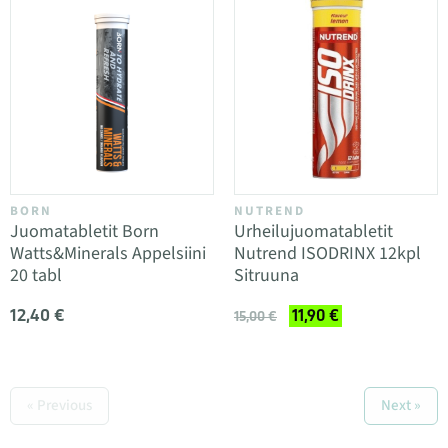
BORN
NUTREND
Juomatabletit Born
Urheilujuomatabletit
Watts&Minerals Appelsiini
Nutrend ISODRINX 12kpl
20 tabl
Sitruuna
12,40 €
11,90 €
15,00 €
« Previous
Next »