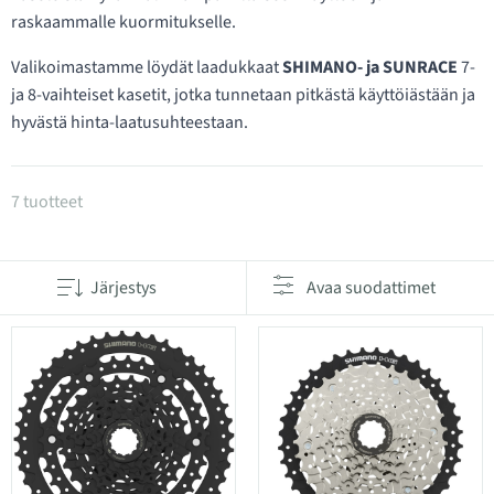
raskaammalle kuormitukselle.
Valikoimastamme löydät laadukkaat
SHIMANO- ja SUNRACE
7-
ja 8-vaihteiset kasetit, jotka tunnetaan pitkästä käyttöiästään ja
hyvästä hinta-laatusuhteestaan.
Tuotteet kategoriassa Takapakat 7/8-vaihteiset
7 tuotteet
Järjestys
Avaa suodattimet