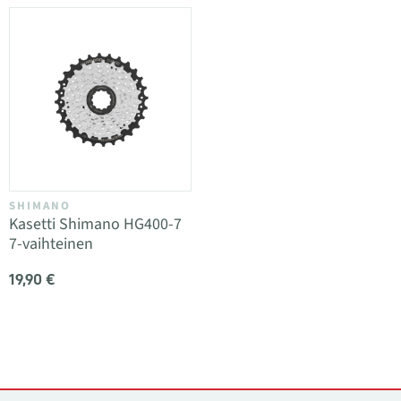
SHIMANO
Kasetti Shimano HG400-7
7-vaihteinen
19,90 €
Yhteystiedot