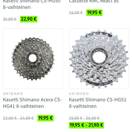
Kasetti Shimano CS-HG50
Cassette KMC React 8s
8-vaihteinen
19,95 €
26,00 €
22,90 €
32,00 €
SHIMANO
SHIMANO
Kasetti Shimano Acera CS-
Kasetti Shimano CS-HG51
HG41 8-vaihteinen
8-vaihteinen
19,95 €
22,00 € - 24,00 €
25,00 € - 26,00 €
19,95 € - 21,90 €