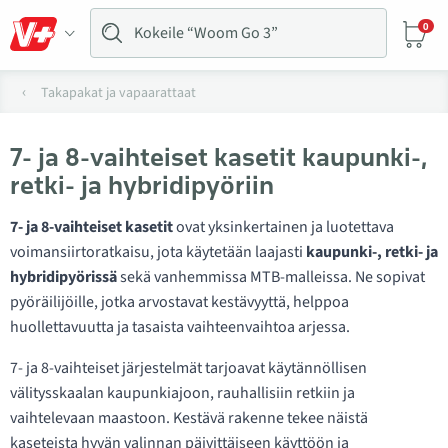
0
Takapakat ja vapaarattaat
7- ja 8-vaihteiset kasetit kaupunki-,
retki- ja hybridipyöriin
7- ja 8-vaihteiset kasetit
ovat yksinkertainen ja luotettava
voimansiirtoratkaisu, jota käytetään laajasti
kaupunki-, retki- ja
hybridipyörissä
sekä vanhemmissa MTB-malleissa. Ne sopivat
pyöräilijöille, jotka arvostavat kestävyyttä, helppoa
huollettavuutta ja tasaista vaihteenvaihtoa arjessa.
7- ja 8-vaihteiset järjestelmät tarjoavat käytännöllisen
välitysskaalan kaupunkiajoon, rauhallisiin retkiin ja
vaihtelevaan maastoon. Kestävä rakenne tekee näistä
kaseteista hyvän valinnan päivittäiseen käyttöön ja