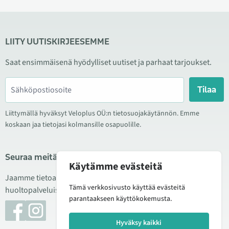
LIITY UUTISKIRJEESEMME
Saat ensimmäisenä hyödylliset uutiset ja parhaat tarjoukset.
Tilaa
Liittymällä hyväksyt Veloplus OÜ:n tietosuojakäytännön. Emme
koskaan jaa tietojasi kolmansille osapuolille.
Seuraa meitä sosiaalisessa mediassa
Käytämme evästeitä
Jaamme tietoa hyvistä tarjouksista, uusista tuotteista ja
Tämä verkkosivusto käyttää evästeitä
huoltopalveluista. Joskus julkaisemme myös tuote-esittelyjä.
parantaakseen käyttökokemusta.
Hyväksy kaikki