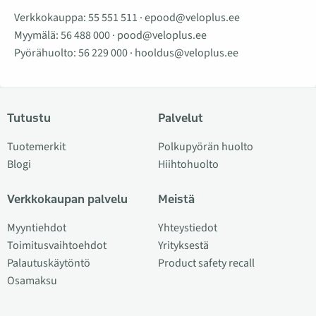
Verkkokauppa:
55 551 511
·
epood@veloplus.ee
Myymälä:
56 488 000
·
pood@veloplus.ee
Pyörähuolto:
56 229 000
·
hooldus@veloplus.ee
Tutustu
Palvelut
Tuotemerkit
Polkupyörän huolto
Blogi
Hiihtohuolto
Verkkokaupan palvelu
Meistä
Myyntiehdot
Yhteystiedot
Toimitusvaihtoehdot
Yrityksestä
Palautuskäytöntö
Product safety recall
Osamaksu