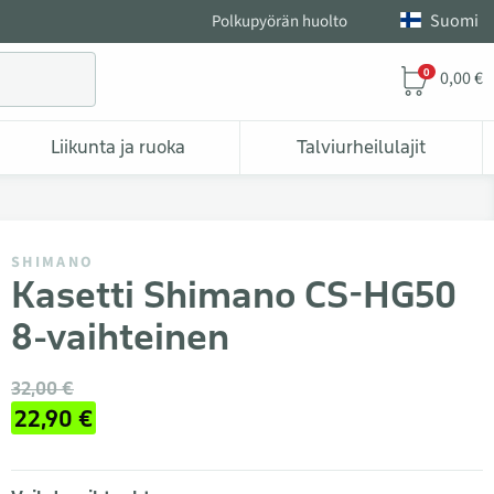
Suomi
Polkupyörän huolto
0
0,00 €
Liikunta ja ruoka
Talviurheilulajit
SHIMANO
Kasetti Shimano CS-HG50
8-vaihteinen
32,00 €
22,90 €