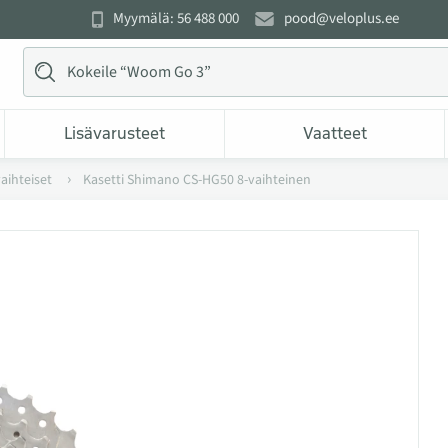
Myymälä: 56 488 000
pood@veloplus.ee
Lisävarusteet
Vaatteet
aihteiset
Kasetti Shimano CS-HG50 8-vaihteinen