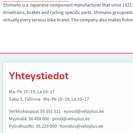
Shimano is a Japanese component manufacturer that since 1921 ha
drivetrains, brakes and cycling-specific parts. Shimano groupsets
virtually every serious bike brand. The company also makes fish
Yhteystiedot
Yhteystiedot
Ma–Pe 10–19, La 10–17
Saku 3, Tallinna · Ma–Pe 10–19, La 10–17
Verkkokauppa:
55 551 511
·
epood@veloplus.ee
Myymälä:
56 488 000
·
pood@veloplus.ee
Pyörähuolto:
56 229 000
·
hooldus@veloplus.ee