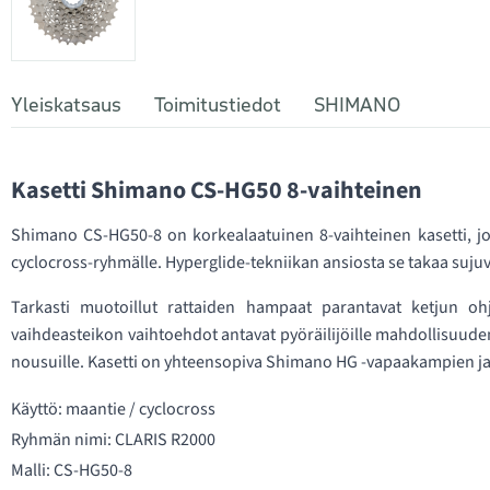
Yleiskatsaus
Toimitustiedot
SHIMANO
Kasetti Shimano CS-HG50 8-vaihteinen
Shimano CS-HG50-8 on korkealaatuinen 8-vaihteinen kasetti, jo
cyclocross-ryhmälle. Hyperglide-tekniikan ansiosta se takaa suj
Tarkasti muotoillut rattaiden hampaat parantavat ketjun o
vaihdeasteikon vaihtoehdot antavat pyöräilijöille mahdollisuuden 
nousuille. Kasetti on yhteensopiva Shimano HG -vapaakampien ja 
Käyttö: maantie / cyclocross
Ryhmän nimi: CLARIS R2000
Malli: CS-HG50-8