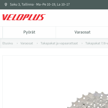
Saku 3, Tallinna · Ma–Pe 10–19, La 10–17
Pyörät
Varaosat
Etusivu
Varaosat
Takapakat ja vapaarattaat
Takapakat 7/8-v