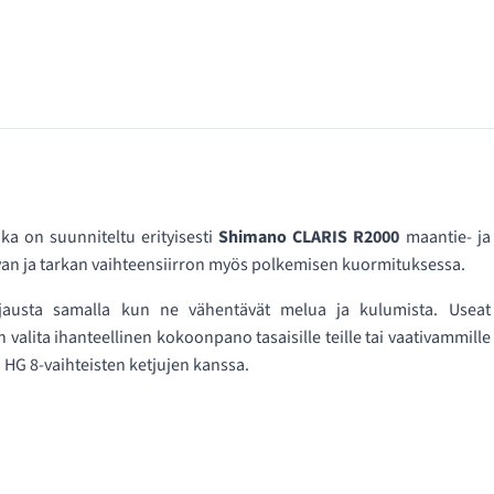
ka on suunniteltu erityisesti
Shimano CLARIS R2000
maantie- ja
uvan ja tarkan vaihteensiirron myös polkemisen kuormituksessa.
hjausta samalla kun ne vähentävät melua ja kulumista. Useat
valita ihanteellinen kokoonpano tasaisille teille tai vaativammille
HG 8-vaihteisten ketjujen kanssa.