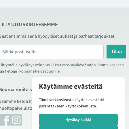
LIITY UUTISKIRJEESEMME
Saat ensimmäisenä hyödylliset uutiset ja parhaat tarjoukset.
Tilaa
Liittymällä hyväksyt Veloplus OÜ:n tietosuojakäytännön. Emme koskaan
jaa tietojasi kolmansille osapuolille.
Käytämme evästeitä
Seuraa meitä sosiaalisessa mediassa
Tämä verkkosivusto käyttää evästeitä
Jaamme tietoa hyvistä tarjouksista, uusista tuotteista ja
parantaakseen käyttökokemusta.
huoltopalveluista. Joskus julkaisemme myös tuote-esittelyjä.
Hyväksy kaikki