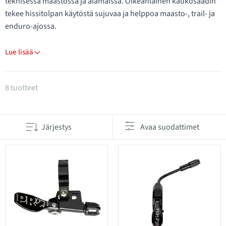
teknisessä maastossa ja alamäissä. Oikeanlainen kaukosäädin
tekee hissitolpan käytöstä sujuvaa ja helppoa maasto-, trail- ja
enduro-ajossa.
Lue lisää
Tuotteet kategoriassa Hissitolpan kaukosäätimet
8 tuotteet
Järjestys
Avaa suodattimet