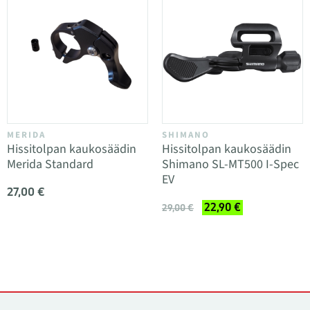
MERIDA
SHIMANO
Hissitolpan kaukosäädin
Hissitolpan kaukosäädin
Merida Standard
Shimano SL-MT500 I-Spec
EV
27,00 €
22,90 €
29,00 €
Yhteystiedot