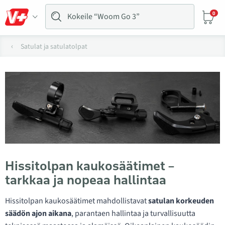
0
Satulat ja satulatolpat
Hissitolpan kaukosäätimet –
tarkkaa ja nopeaa hallintaa
Hissitolpan kaukosäätimet mahdollistavat
satulan korkeuden
säädön ajon aikana
, parantaen hallintaa ja turvallisuutta