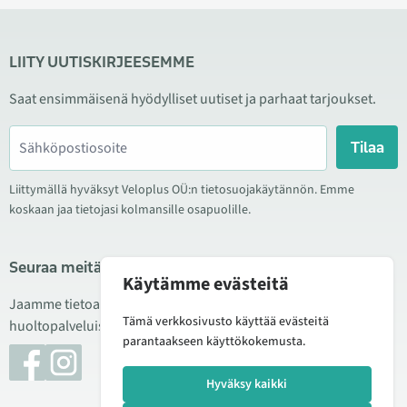
LIITY UUTISKIRJEESEMME
Saat ensimmäisenä hyödylliset uutiset ja parhaat tarjoukset.
Tilaa
Liittymällä hyväksyt Veloplus OÜ:n tietosuojakäytännön. Emme
koskaan jaa tietojasi kolmansille osapuolille.
Seuraa meitä sosiaalisessa mediassa
Käytämme evästeitä
Jaamme tietoa hyvistä tarjouksista, uusista tuotteista ja
Tämä verkkosivusto käyttää evästeitä
huoltopalveluista. Joskus julkaisemme myös tuote-esittelyjä.
parantaakseen käyttökokemusta.
Hyväksy kaikki