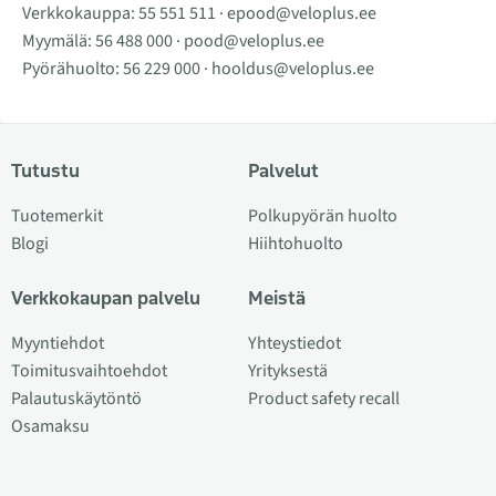
Verkkokauppa:
55 551 511
·
epood@veloplus.ee
Myymälä:
56 488 000
·
pood@veloplus.ee
Pyörähuolto:
56 229 000
·
hooldus@veloplus.ee
Tutustu
Palvelut
Tuotemerkit
Polkupyörän huolto
Blogi
Hiihtohuolto
Verkkokaupan palvelu
Meistä
Myyntiehdot
Yhteystiedot
Toimitusvaihtoehdot
Yrityksestä
Palautuskäytöntö
Product safety recall
Osamaksu