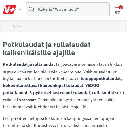
0
Pyörät
Potkulaudat ja rullalaudat
kaikenikäisille ajajille
Potkulaudat ja rullalaudat
tarjoavat erinomaisen tavan liikkua
arjessa sekä viettää aktiivista vapaa-aikaa. Valikoimastamme
löydät laajan kattauksen tuotteita, kuten
temppupotkulaudat
,
kokoontaitettavat kaupunkipotkulaudat
,
YEDOO-
potkulaudat
,
3-pyöräiset lasten potkulaudat
,
rullalaudat
sekä
erilaiset
varaosat
. Tämä pääkategoria kokoaa yhteen kaikki
tärkeimmät vaihtoehdot eri tasoisille ajajille.
Etsitpä sitten helppoa liikkumista kaupungissa, temppujen
harjoittelua skeittipuistossa tai turvallista ensimmäistä