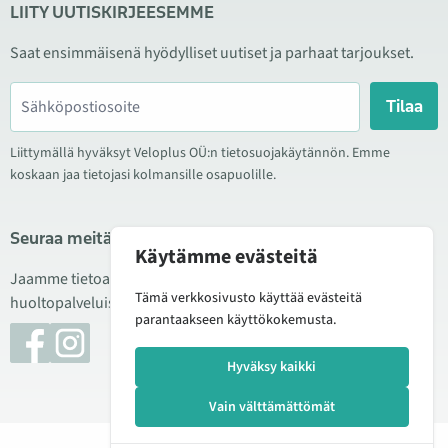
LIITY UUTISKIRJEESEMME
Saat ensimmäisenä hyödylliset uutiset ja parhaat tarjoukset.
Tilaa
Liittymällä hyväksyt Veloplus OÜ:n tietosuojakäytännön. Emme
koskaan jaa tietojasi kolmansille osapuolille.
Seuraa meitä sosiaalisessa mediassa
Käytämme evästeitä
Jaamme tietoa hyvistä tarjouksista, uusista tuotteista ja
Tämä verkkosivusto käyttää evästeitä
huoltopalveluista. Joskus julkaisemme myös tuote-esittelyjä.
parantaakseen käyttökokemusta.
Hyväksy kaikki
Vain välttämättömät