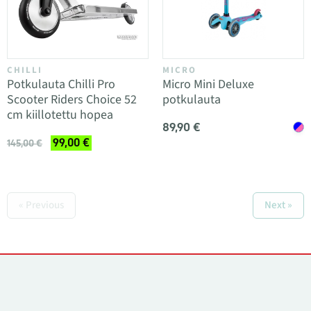
CHILLI
MICRO
Potkulauta Chilli Pro
Micro Mini Deluxe
Scooter Riders Choice 52
potkulauta
cm kiillotettu hopea
89,90 €
99,00 €
145,00 €
« Previous
Next »
Yhteystiedot