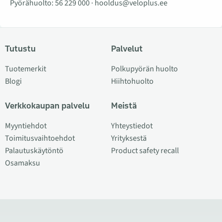
Pyörähuolto:
56 229 000
·
hooldus@veloplus.ee
Tutustu
Palvelut
Tuotemerkit
Polkupyörän huolto
Blogi
Hiihtohuolto
Verkkokaupan palvelu
Meistä
Myyntiehdot
Yhteystiedot
Toimitusvaihtoehdot
Yrityksestä
Palautuskäytöntö
Product safety recall
Osamaksu