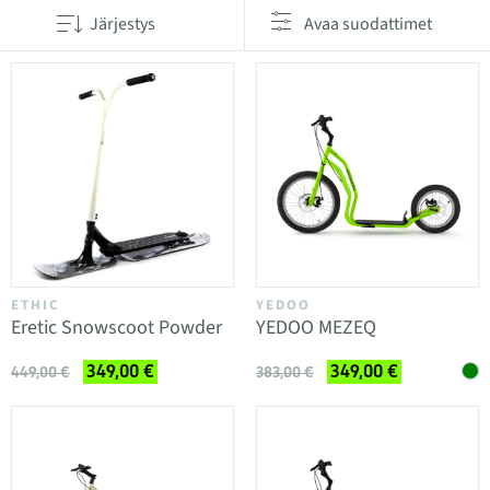
Järjestys
Avaa suodattimet
ETHIC
YEDOO
Eretic Snowscoot Powder
YEDOO MEZEQ
349,00 €
349,00 €
449,00 €
383,00 €