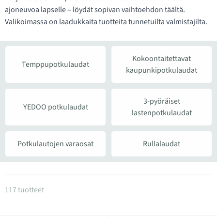
ajoneuvoa lapselle – löydät sopivan vaihtoehdon täältä.
Valikoimassa on laadukkaita tuotteita tunnetuilta valmistajilta.
Kokoontaitettavat
Temppupotkulaudat
kaupunkipotkulaudat
3-pyöräiset
YEDOO potkulaudat
lastenpotkulaudat
Potkulautojen varaosat
Rullalaudat
Tuotteet kategoriassa Potkulaudat
117 tuotteet