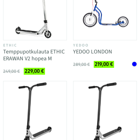
ETHIC
YEDOO
Temppupotkulauta ETHIC
YEDOO LONDON
ERAWAN V2 hopea M
219,00 €
289,00 €
229,00 €
249,00 €