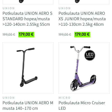
UNION
UNION
Potkulauta UNION AERO S
Potkulauta UNION AERO
STANDARD hopea/musta
XS JUNIOR hopea/musta
>120-140cm 2.55kg 55cm
>110-130cm 2.5kg 48cm
179,00 €
179,00 €
199,00 €
199,00 €
UNION
MICRO
Potkulauta UNION AERO M
Potkulauta Micro Cruiser
musta 140–170 cm
LED