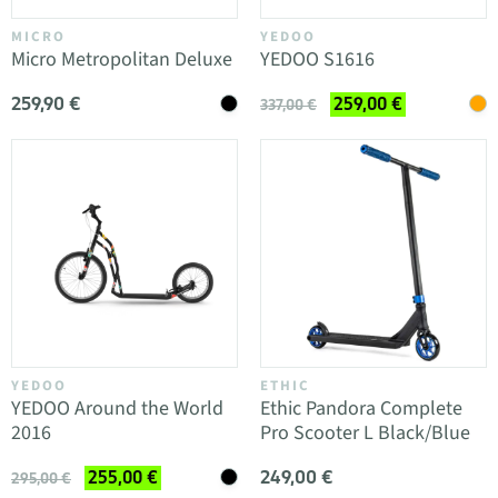
MICRO
YEDOO
Micro Metropolitan Deluxe
YEDOO S1616
259,90 €
259,00 €
337,00 €
YEDOO
ETHIC
YEDOO Around the World
Ethic Pandora Complete
2016
Pro Scooter L Black/Blue
249,00 €
255,00 €
295,00 €