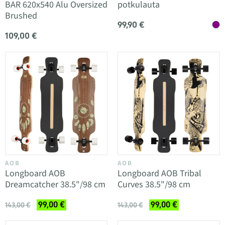
BAR 620x540 Alu Oversized
potkulauta
Brushed
99,90 €
109,00 €
AOB
AOB
Longboard AOB
Longboard AOB Tribal
Dreamcatcher 38.5"/98 cm
Curves 38.5"/98 cm
99,00 €
99,00 €
143,00 €
143,00 €